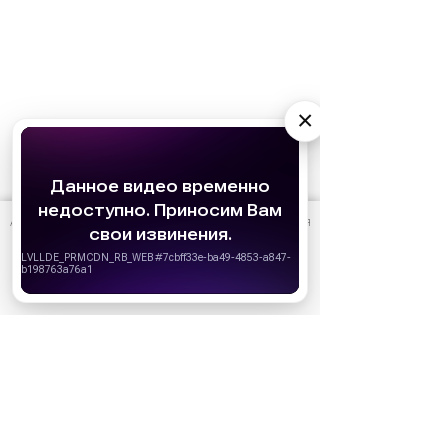
×
АО «Издательство СЕМЬ ДНЕЙ»
использует cookie
для
персонализации сервисов и удобства пользователей.
Вы можете запретить сохранение cookie в настройках
своего браузера.
Хорошо
Ожидаемые премьеры
Голодные игры: Рассвет Жатвы (2026)
19.11.2026
Последний богатырь. Колобок (2026)
13.08.2026
Битва моторов (2026)
08.10.2026