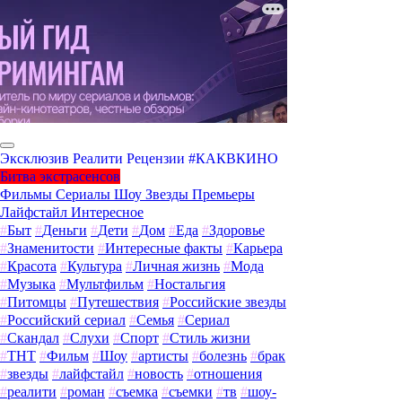
Эксклюзив
Реалити
Рецензии
#КАКВКИНО
Битва экстрасенсов
Фильмы
Сериалы
Шоу
Звезды
Премьеры
Лайфстайл
Интересное
#
Быт
#
Деньги
#
Дети
#
Дом
#
Еда
#
Здоровье
#
Знаменитости
#
Интересные факты
#
Карьера
#
Красота
#
Культура
#
Личная жизнь
#
Мода
#
Музыка
#
Мультфильм
#
Ностальгия
#
Питомцы
#
Путешествия
#
Российские звезды
#
Российский сериал
#
Семья
#
Сериал
#
Скандал
#
Слухи
#
Спорт
#
Стиль жизни
#
ТНТ
#
Фильм
#
Шоу
#
артисты
#
болезнь
#
брак
#
звезды
#
лайфстайл
#
новость
#
отношения
#
реалити
#
роман
#
съемка
#
съемки
#
тв
#
шоу-