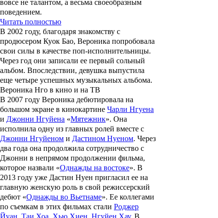
вовсе не талантом, а весьма своеобразным
поведением.
Читать полностью
В 2002 году, благодаря знакомству с
продюсером
Куок Бао
, Вероника попробовала
свои силы в качестве поп-исполнительницы.
Через год они записали ее первый сольный
альбом. Впоследствии, девушка выпустила
еще четыре успешных музыкальных альбома.
Вероника Нго в кино и на ТВ
В 2007 году Вероника дебютировала на
большом экране в кинокартине
Чарли Нгуена
и
Джонни Нгуйена
«
Мятежник
»
. Она
исполнила одну из главных ролей вместе с
Джонни Нгуйеном
и
Дастином Нуеном
. Через
два года она продолжила сотрудничество с
Джонни в непрямом продолжении фильма,
которое назвали «
Однажды на востоке
». В
2013 году уже Дастин Нуен пригласил ее на
главную женскую роль в свой режиссерский
дебют «
Однажды во Вьетнаме
». Ее коллегами
по съемкам в этих фильмах стали
Роджер
Йуан
,
Таи Хоа
,
Хью Хиен
,
Нгуйен Хау
. В