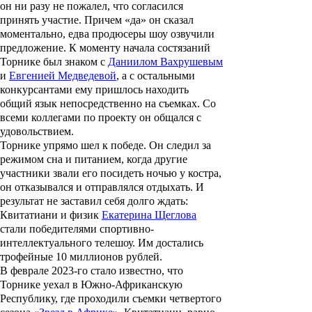
он ни разу не пожалел, что согласился
принять участие. Причем «да» он сказал
моментально, едва продюсеры шоу озвучили
предложение. К моменту начала состязаний
Торнике был знаком с
Даниилом Вахрушевым
и
Евгенией Медведевой
, а с остальными
конкурсантами ему пришлось находить
общий язык непосредственно на съемках. Со
всеми коллегами по проекту он общался с
удовольствием.
Торнике упрямо шел к победе. Он следил за
режимом сна и питанием, когда другие
участники звали его посидеть ночью у костра,
он отказывался и отправлялся отдыхать. И
результат не заставил себя долго ждать:
Квитатиани и физик
Екатерина Щеглова
стали победителями спортивно-
интеллектуального телешоу. Им достались
трофейные 10 миллионов рублей.
В феврале 2023-го стало известно, что
Торнике уехал в Южно-Африканскую
Республику, где проходили съемки четвертого