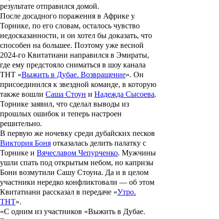
результате отправился домой.
После досадного поражения в Африке у
Торнике, по его словам, осталось чувство
недосказанности, и он хотел бы доказать, что
способен на большее. Поэтому уже весной
2024-го Квитатиани направился в Эмираты,
где ему предстояло сниматься в шоу канала
ТНТ «
Выжить в Дубае. Возвращение
». Он
присоединился к звездной команде, в которую
также вошли
Саша Стоун
и
Надежда Сысоева
.
Торнике заявил, что сделал выводы из
прошлых ошибок и теперь настроен
решительно.
В первую же ночевку среди дубайских песков
Виктория Боня
отказалась делить палатку с
Торнике и
Вячеславом Чепурченко
. Мужчины
ушли спать под открытым небом, но капризы
Бони возмутили Сашу Стоуна. Да и в целом
участники нередко конфликтовали — об этом
Квитатиани рассказал в передаче «
Утро.
ТНТ
».
«С одним из участников «Выжить в Дубае.