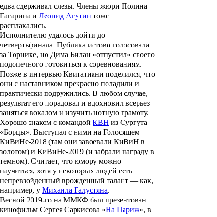
едва сдерживал слезы. Члены жюри Полина
Гагарина и
Леонид Агутин
тоже
расплакались.
Исполнителю удалось дойти до
четвертьфинала. Публика истово голосовала
за Торнике, но Дима Билан «отпустил» своего
подопечного готовиться к соревнованиям.
Позже в интервью Квитатиани поделился, что
они с наставником прекрасно поладили и
практически подружились. В любом случае,
результат его порадовал и вдохновил всерьез
заняться вокалом и изучить нотную грамоту.
Хорошо знаком с командой
КВН
из Сургута
«Борцы». Выступал с ними на Голосящем
КиВиНе-2018 (там они завоевали КиВиН в
золотом) и КиВиНе-2019 (и забрали награду в
темном). Считает, что юмору можно
научиться, хотя у некоторых людей есть
непревзойденный врожденный талант — как,
например, у
Михаила Галустяна
.
Весной 2019-го на ММКФ был презентован
кинофильм
Сергея Саркисова
«
На Париж
», в