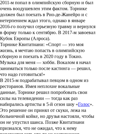
2011-м попал в олимпийскую сборную и был
очень воодушевлен этим фактом. Торнике
должен был поехать в Рио-де-Жанейро и с
нетерпением ждал этого, однако в январе
2016-го получил серьезную травму и вернулся
в форму только к сентябрю. В 2017-м завоевал
Кубок Европы (Алроса).
Торнике Квитатиани: «Спорт — это моя
жизнь, я мечтаю попасть в олимпийскую
сборную и поехать в 2020 году в Токио.
Музыка для меня — хобби. Вокалом я начал
заниматься только после кастинга — решил,
что надо готовиться!»
В 2015-м подрабатывал певцом в одном из
ресторанов. Имея неплохие вокальные
данные, Торнике решил попробовать свои
силы на телевидении — тогда как раз
набирались артисты в 5-й сезон шоу «
Голос
».
Это решение он принял от скуки, лежа на
больничной койке, но друзья настояли, чтобы
он не упустил шанса. Позже Квитатиани
признался, что не ожидал, что к нему