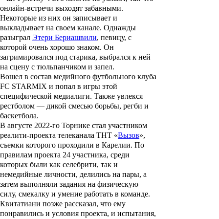
онлайн-встречи выходят забавными.
Некоторые из них он записывает и
выкладывает на своем канале. Однажды
разыграл
Этери Бериашвили
, певицу, с
которой очень хорошо знаком. Он
загримировался под старика, выбрался к ней
на сцену с тюльпанчиком и запел.
Вошел в состав медийного футбольного клуба
FC STARMIX и попал в игры этой
специфической медиалиги. Также увлекся
рестболом — дикой смесью борьбы, регби и
баскетбола.
В августе 2022-го Торнике стал участником
реалити-проекта телеканала ТНТ «
Вызов
»,
съемки которого проходили в Карелии. По
правилам проекта 24 участника, среди
которых были как селебрити, так и
немедийные личности, делились на пары, а
затем выполняли задания на физическую
силу, смекалку и умение работать в команде.
Квитатиани позже рассказал, что ему
понравились и условия проекта, и испытания,