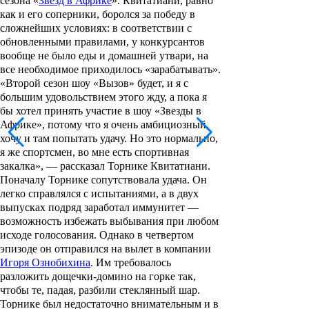
сезона «
Звезд в Африке
». Квитатиани, равно
как и его соперники, боролся за победу в
сложнейших условиях: в соответствии с
обновленными правилами, у конкурсантов
вообще не было еды и домашней утвари, на
все необходимое приходилось «зарабатывать».
«Второй сезон шоу «Вызов» будет, и я с
большим удовольствием этого жду, а пока я
бы хотел принять участие в шоу «Звезды в
Африке», потому что я очень амбициозный,
хочу и там попытать удачу. Но это нормально,
я же спортсмен, во мне есть спортивная
закалка», — рассказал Торнике Квитатиани.
Поначалу Торнике сопутствовала удача. Он
легко справлялся с испытаниями, а в двух
выпусках подряд заработал иммунитет —
возможность избежать выбывания при любом
исходе голосования. Однако в четвертом
эпизоде он отправился на вылет в компании
Игоря Ознобихина
. Им требовалось
разложить дощечки-домино на горке так,
чтобы те, падая, разбили стеклянный шар.
Торнике был недостаточно внимательным и в