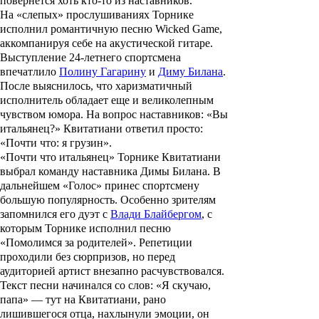
повернется хоть кто-то из наставников.
На «слепых» прослушиваниях Торнике
исполнил романтичную песню Wicked Game,
аккомпанируя себе на акустической гитаре.
Выступление 24-летнего спортсмена
впечатлило
Полину Гагарину
и
Диму Билана
.
После выяснилось, что харизматичный
исполнитель обладает еще и великолепным
чувством юмора. На вопрос наставников: «Вы
итальянец?» Квитатиани ответил просто:
«Почти что: я грузин».
«Почти что итальянец» Торнике Квитатиани
выбрал команду наставника Димы Билана. В
дальнейшем «Голос» принес спортсмену
большую популярность. Особенно зрителям
запомнился его дуэт с
Влади Блайбергом
, с
которым Торнике исполнил песню
«Помолимся за родителей». Репетиции
проходили без сюрпризов, но перед
аудиторией артист внезапно расчувствовался.
Текст песни начинался со слов: «Я скучаю,
папа» — тут на Квитатиани, рано
лишившегося отца, нахлынули эмоции, он