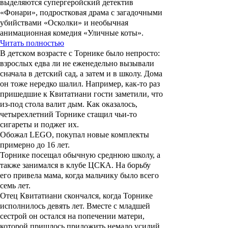
выделяются супергеройский детектив
«Фонари», подростковая драма с загадочными
убийствами «Осколки» и необычная
анимационная комедия «Уличные коты».
Читать полностью
В детском возрасте с Торнике было непросто:
взрослых едва ли не еженедельно вызывали
сначала в детский сад, а затем и в школу. Дома
он тоже нередко шалил. Например, как-то раз
пришедшие к Квитатиани гости заметили, что
из-под стола валит дым. Как оказалось,
четырехлетний Торнике стащил чьи-то
сигареты и поджег их.
Обожал LEGO, покупал новые комплекты
примерно до 16 лет.
Торнике посещал обычную среднюю школу, а
также занимался в клубе ЦСКА. На борьбу
его привела мама, когда мальчику было всего
семь лет.
Отец Квитатиани скончался, когда Торнике
исполнилось девять лет. Вместе с младшей
сестрой он остался на попечении матери,
которой пришлось приложить немало усилий,