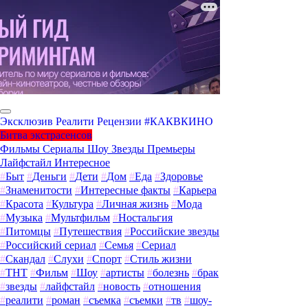
Эксклюзив
Реалити
Рецензии
#КАКВКИНО
Битва экстрасенсов
Фильмы
Сериалы
Шоу
Звезды
Премьеры
Лайфстайл
Интересное
#
Быт
#
Деньги
#
Дети
#
Дом
#
Еда
#
Здоровье
#
Знаменитости
#
Интересные факты
#
Карьера
#
Красота
#
Культура
#
Личная жизнь
#
Мода
#
Музыка
#
Мультфильм
#
Ностальгия
#
Питомцы
#
Путешествия
#
Российские звезды
#
Российский сериал
#
Семья
#
Сериал
#
Скандал
#
Слухи
#
Спорт
#
Стиль жизни
#
ТНТ
#
Фильм
#
Шоу
#
артисты
#
болезнь
#
брак
#
звезды
#
лайфстайл
#
новость
#
отношения
#
реалити
#
роман
#
съемка
#
съемки
#
тв
#
шоу-