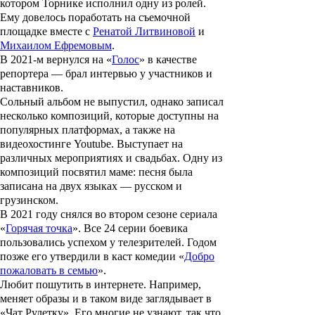
котором Торнике исполнил одну из ролей.
Ему довелось поработать на съемочной
площадке вместе с
Ренатой Литвиновой
и
Михаилом Ефремовым
.
В 2021-м вернулся на «
Голос
» в качестве
репортера — брал интервью у участников и
наставников.
Сольный альбом не выпустил, однако записал
несколько композиций, которые доступны на
популярных платформах, а также на
видеохостинге Youtube. Выступает на
различных мероприятиях и свадьбах. Одну из
композиций посвятил маме: песня была
записана на двух языках — русском и
грузинском.
В 2021 году снялся во втором сезоне сериала
«
Горячая точка
». Все 24 серии боевика
пользовались успехом у телезрителей. Годом
позже его утвердили в каст комедии «
Добро
пожаловать в семью
».
Любит пошутить в интернете. Например,
меняет образы и в таком виде заглядывает в
«Чат Рулетку». Его многие не узнают, так что