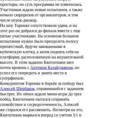
просторы, но суть программы не изменилась.
Участников ждали новые испытания, а также
немало сюрпризов от организаторов, в том
числе игрок-джокер.
На шоу Торнике сопутствовала удача, и на
этот раз он добрался до финала вместе с еще
пятью участниками. На основном большом
испытании нужно было преодолеть полосу
препятствий, будучи закованными в
кубическую клетку, а затем поднять себя на
платформу, расположенную на внушительной
высоте. В этом задании Квитатиани шел
почти вровень с
Артемом Калайджяном
, но
успел его опередить и занять место в
суперфинале.
Конкурентом Торнике в борьбе за победу был
Алексей Щербаков
, справившийся с заданием
быстрее. Их обоих ждали мини-игры до трех
побед. Квитатиани пытался сохранять
спокойствие и сосредоточенность, Алексей
же старался его рассмешить. Несмотря на это,
Квитатиани вырвался вперед со счетом 3:1 и