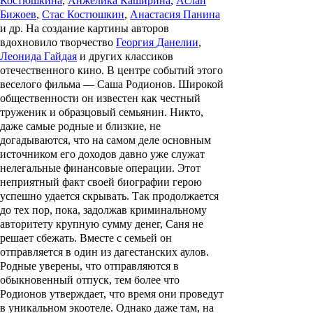
Костюшкина
,
Анжелика Каширина
,
Аслан
Бижоев
,
Стас Костюшкин
,
Анастасия Панина
и др. На создание картины авторов
вдохновило творчество
Георгия Данелии
,
Леонида Гайдая
и других классиков
отечественного кино. В центре событий этого
веселого фильма — Саша Родионов. Широкой
общественности он известен как честный
труженик и образцовый семьянин. Никто,
даже самые родные и близкие, не
догадываются, что на самом деле основным
источником его доходов давно уже служат
нелегальные финансовые операции. Этот
неприятный факт своей биографии герою
успешно удается скрывать. Так продолжается
до тех пор, пока, задолжав криминальному
авторитету крупную сумму денег, Саня не
решает сбежать. Вместе с семьей он
отправляется в один из дагестанских аулов.
Родные уверены, что отправляются в
обыкновенный отпуск, тем более что
Родионов утверждает, что время они проведут
в уникальном экоотеле. Однако даже там, на