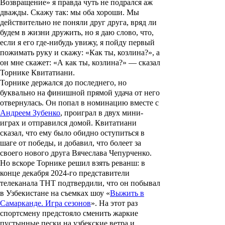
Возвращение» я правда чуть не подрался аж
дважды. Скажу так: мы оба хороши. Мы
действительно не поняли друг друга, вряд ли
будем в жизни дружить, но я даю слово, что,
если я его где-нибудь увижу, я пойду первый
пожимать руку и скажу: «Как ты, козлина?», а
он мне скажет: «А как ты, козлина?» — сказал
Торнике Квитатиани.
Торнике держался до последнего, но
буквально на финишной прямой удача от него
отвернулась. Он попал в номинацию вместе с
Андреем Зубенко
, проиграл в двух мини-
играх и отправился домой. Квитатиани
сказал, что ему было обидно оступиться в
шаге от победы, и добавил, что болеет за
своего нового друга Вячеслава Чепурченко.
Но вскоре Торнике решил взять реванш: в
конце декабря 2024-го представители
телеканала ТНТ подтвердили, что он побывал
в Узбекистане на съемках шоу «
Выжить в
Самарканде. Игра сезонов
». На этот раз
спортсмену предстояло сменить жаркие
пустынные пески на узбекские ветра и