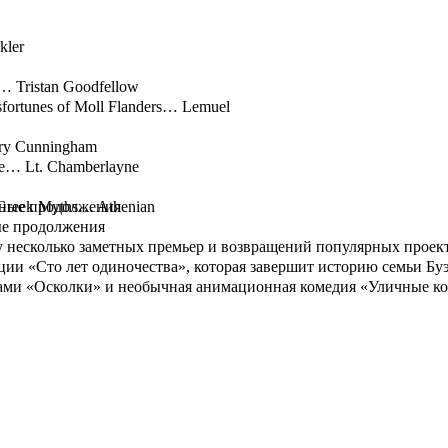
kler
… Tristan Goodfellow
fortunes of Moll Flanders… Lemuel
rry Cunningham
ce… Lt. Chamberlayne
 Greek Myths… Athenian
ые продолжения
 несколько заметных премьер и возвращений популярных проекто
ации «Сто лет одиночества», которая завершит историю семьи Б
вами «Осколки» и необычная анимационная комедия «Уличные ко