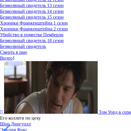
Безмолвный свидетель 13 сезон
Безмолвный свидетель 14 сезон
Безмолвный свидетель 15 сезон
Хроники Франкенштейна 1 сезон
Хроники Франкенштейна 2 сезон
Убийство в поместье Пемберли
Безмолвный свидетель 18 сезон
Безмолвный свидетель
Смерть в раю
Видео
1
Том Уорд в сер
Его коллеги по цеху
Шон Дингуолл
Эмилия Фокс