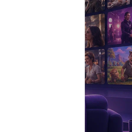
да
#
Музыка
#
Мультфильм
#
Ностальгия
#
Питомцы
#
Шоу
#
артисты
#
болезнь
#
брак
#
звезды
#
лайфстайл
#
новость
в Лондоне. Том Уорд учился в Dragon School в Оксфорде и
ем решил, что дело его жизни – драматическое искусство. Том