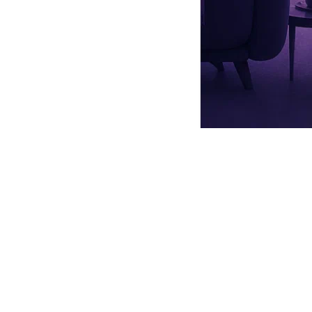
ь
», с этим героем Том Уорд практически сроднился – ведь он
ни-сериале «
Смерть в раю
». Также Том Уорд сыграл роль
едубеждение».
у Том Уорд женился на журналистке
Эмили Уолер
, они живут в