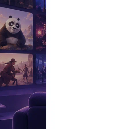
Эксклюзив
Реалити
Рецензии
#КАКВКИНО
Битва экстрасенсов
Фильмы
Сериалы
Шоу
Звезды
Премьеры
Лайфстайл
Интересное
#
Быт
#
Деньги
#
Дети
#
Дом
#
Еда
#
Здоровье
#
Знаменитости
#
Инт
#
Путешествия
#
Российские звезды
#
Российский сериал
#
Семья
#
отношения
#
реалити
#
роман
#
съемка
#
съемки
#
тв
#
шоу-бизнес
Промокоды Островок
Промокоды Отелло
Промокоды Золотое я
Промокоды Снежная Королева
Промокоды Арома Бутик
Промок
Издательство
Рекламодателям
Условия использования
Контакты
Персоны
Том Уорд
Tom Ward
Актер
Дата и место рождения:
11 января 1971 (55 лет), Суониси, Уэльс
Биография
Участвовал
Фото
Видеo
Реклама
Британский актер, известен по сериалу «Безмолвный свидетель»
Сын поэта и академика
Джона Пауэлла Уорда
. Брат
Тристан
выбр
King's School в Кэнтерберри. В Линкольн-колледже в Оксфорде 