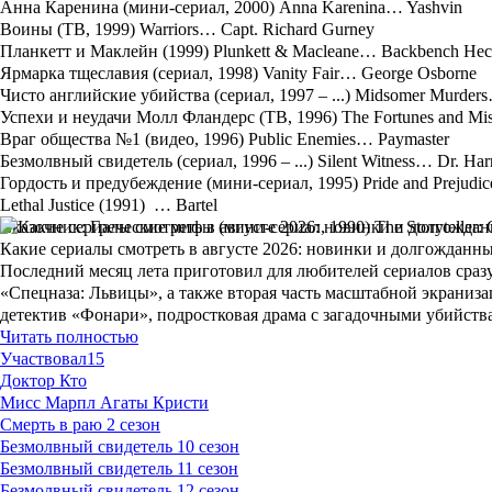
Анна Каренина (мини-сериал, 2000) Anna Karenina… Yashvin
Воины (ТВ, 1999) Warriors… Capt. Richard Gurney
Планкетт и Маклейн (1999) Plunkett & Macleane… Backbench Hec
Ярмарка тщеславия (сериал, 1998) Vanity Fair… George Osborne
Чисто английские убийства (сериал, 1997 – ...) Midsomer Murders
Успехи и неудачи Молл Фландерс (ТВ, 1996) The Fortunes and Mis
Враг общества №1 (видео, 1996) Public Enemies… Paymaster
Безмолвный свидетель (сериал, 1996 – ...) Silent Witness… Dr. Ha
Гордость и предубеждение (мини-сериал, 1995) Pride and Prejudi
Lethal Justice (1991) … Bartel
Сказочник: Греческие мифы (мини-сериал, 1990) The Storyteller:
Какие сериалы смотреть в августе 2026: новинки и долгожданн
Последний месяц лета приготовил для любителей сериалов сразу
«Спецназа: Львицы», а также вторая часть масштабной экраниз
детектив «Фонари», подростковая драма с загадочными убийст
Читать полностью
Участвовал
15
Доктор Кто
Мисс Марпл Агаты Кристи
Смерть в раю 2 сезон
Безмолвный свидетель 10 сезон
Безмолвный свидетель 11 сезон
Безмолвный свидетель 12 сезон