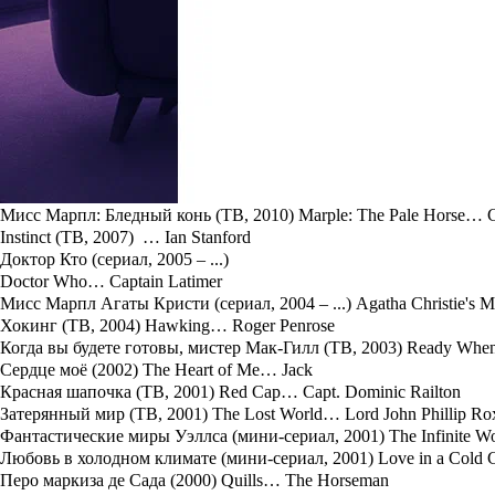
Уорд прежде всего известен по роли доктора
Гарри Каннингема
исполнял роль на протяжении десяти лет. Том Уорд появился в 
полковника Фицуильяма в сериале «
Смерть приходит в Пембер
Личная жизнь Тома Уорда/Tom Ward
Том Уорд увлекается спортом, верховой ездой, танцами, игрой 
графстве Окфордшир. В семье трое детей:
Джек
родился в 2002 г
Фильмография Тома Уорда/Tom Ward:
Смерть приходит в Пемберли (мини-сериал, 2013) Death Comes to
Смерть в раю (сериал, 2011 – ...) Death in Paradise… Alex Seymour
Мисс Марпл: Бледный конь (ТВ, 2010) Marple: The Pale Horse… C
Instinct (ТВ, 2007) … Ian Stanford
Доктор Кто (сериал, 2005 – ...)
Doctor Who… Captain Latimer
Мисс Марпл Агаты Кристи (сериал, 2004 – ...) Agatha Christie's 
Хокинг (ТВ, 2004) Hawking… Roger Penrose
Когда вы будете готовы, мистер Мак-Гилл (ТВ, 2003) Ready Whe
Сердце моё (2002) The Heart of Me… Jack
Красная шапочка (ТВ, 2001) Red Cap… Capt. Dominic Railton
Затерянный мир (ТВ, 2001) The Lost World… Lord John Phillip Ro
Фантастические миры Уэллса (мини-сериал, 2001) The Infinite Wo
Любовь в холодном климате (мини-сериал, 2001) Love in a Cold 
Перо маркиза де Сада (2000) Quills… The Horseman