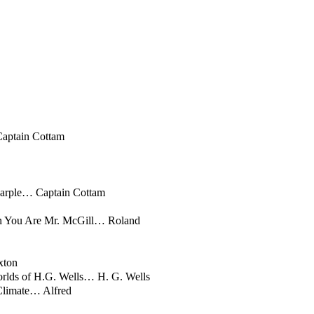
в долгоиграющем драматическом сериале «
Безмолвный свидетел
специальном рождественском эпизоде «
Доктора Кто
» 2012 и в ми
ли
» по книге-продолжению романа Джейн Остин «Гордость и пр
на саксофоне и пением, ведет здоровый образ жизни. В 2001 год
оду, дочь
Табита
в 2004 году и
Джимми
– в 2006 году.
 Pemberley… Colonel Fitzwilliam
aptain Cottam
Marple… Captain Cottam
n You Are Mr. McGill… Roland
xton
rlds of H.G. Wells… H. G. Wells
Climate… Alfred