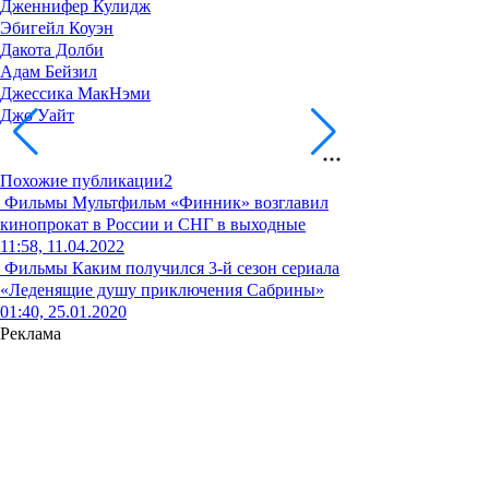
Дженнифер Кулидж
Эбигейл Коуэн
Дакота Долби
Адам Бейзил
Джессика МакНэми
Джо Уайт
Похожие публикации
2
Фильмы
Мультфильм «Финник» возглавил
кинопрокат в России и СНГ в выходные
11:58, 11.04.2022
Фильмы
Каким получился 3-й сезон сериала
«Леденящие душу приключения Сабрины»
01:40, 25.01.2020
Реклама