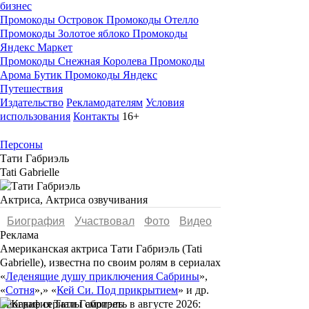
бизнес
Промокоды Островок
Промокоды Отелло
Промокоды Золотое яблоко
Промокоды
Яндекс Маркет
Промокоды Снежная Королева
Промокоды
Арома Бутик
Промокоды Яндекс
Путешествия
Издательство
Рекламодателям
Условия
использования
Контакты
16+
Персоны
Тати Габриэль
Tati Gabrielle
Актриса, Актриса озвучивания
Биография
Участвовал
Фото
Видеo
Реклама
Американская актриса
Тати Габриэль (Tati
Gabrielle)
, известна по своим ролям в сериалах
«
Леденящие душу приключения Сабрины
»,
«
Сотня
»,» «
Кей Си. Под прикрытием
» и др.
Биография Тати Габриэль