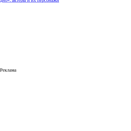
дно»: актеры и их персонажи
Реклама