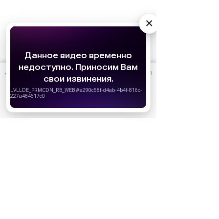
×
АО «Издательство СЕМЬ ДНЕЙ»
использует cookie
для
персонализации сервисов и удобства пользователей.
Вы можете запретить сохранение cookie в настройках
своего браузера.
Хорошо
Ожидаемые премьеры
Голодные игры: Рассвет Жатвы (2026)
19.11.2026