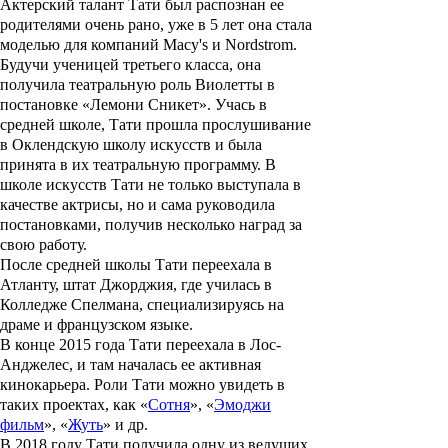
Актерский талант Тати был распознан ее
родителями очень рано, уже в 5 лет она стала
моделью для компаний Macy's и Nordstrom.
Будучи ученицей третьего класса, она
получила театральную роль Виолетты в
постановке «Лемони Сникет». Учась в
средней школе, Тати прошла прослушивание
в Оклендскую школу искусств и была
принята в их театральную программу. В
школе искусств Тати не только выступала в
качестве актрисы, но и сама руководила
постановками, получив несколько наград за
свою работу.
После средней школы Тати переехала в
Атланту, штат Джорджия, где училась в
Колледже Спелмана, специализируясь на
драме и французском языке.
В конце 2015 года Тати переехала в Лос-
Анджелес, и там началась ее активная
кинокарьера. Роли Тати можно увидеть в
таких проектах, как «
Сотня
», «
Эмоджи
фильм
», «
Жуть
» и др.
В 2018 году Тати получила одну из ведущих