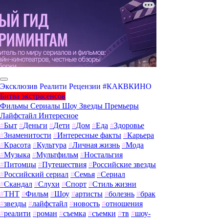
Эксклюзив
Реалити
Рецензии
#КАКВКИНО
Битва экстрасенсов
Фильмы
Сериалы
Шоу
Звезды
Премьеры
Лайфстайл
Интересное
#
Быт
#
Деньги
#
Дети
#
Дом
#
Еда
#
Здоровье
#
Знаменитости
#
Интересные факты
#
Карьера
#
Красота
#
Культура
#
Личная жизнь
#
Мода
#
Музыка
#
Мультфильм
#
Ностальгия
#
Питомцы
#
Путешествия
#
Российские звезды
#
Российский сериал
#
Семья
#
Сериал
#
Скандал
#
Слухи
#
Спорт
#
Стиль жизни
#
ТНТ
#
Фильм
#
Шоу
#
артисты
#
болезнь
#
брак
#
звезды
#
лайфстайл
#
новость
#
отношения
#
реалити
#
роман
#
съемка
#
съемки
#
тв
#
шоу-