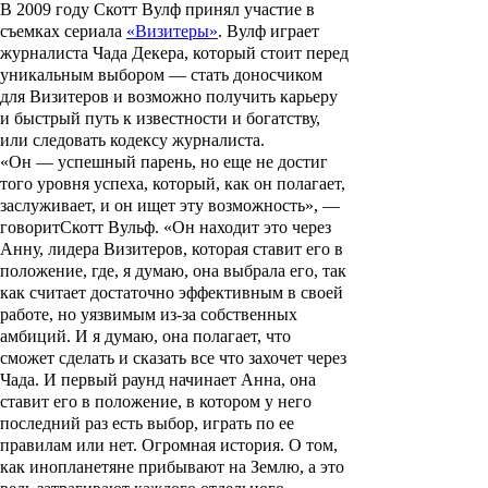
В 2009 году
Скотт Вулф
принял участие в
съемках сериала
«Визитеры»
. Вулф играет
журналиста Чада Декера, который стоит перед
уникальным выбором — стать доносчиком
для Визитеров и возможно получить карьеру
и быстрый путь к известности и богатству,
или следовать кодексу журналиста.
«Он — успешный парень, но еще не достиг
того уровня успеха, который, как он полагает,
заслуживает, и он ищет эту возможность», —
говорит
Скотт Вульф
. «Он находит это через
Анну, лидера Визитеров, которая ставит его в
положение, где, я думаю, она выбрала его, так
как считает достаточно эффективным в своей
работе, но уязвимым из-за собственных
амбиций. И я думаю, она полагает, что
сможет сделать и сказать все что захочет через
Чада. И первый раунд начинает Анна, она
ставит его в положение, в котором у него
последний раз есть выбор, играть по ее
правилам или нет. Огромная история. О том,
как инопланетяне прибывают на Землю, а это