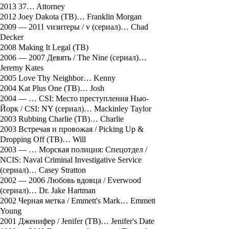
2013 37… Attorney
2012 Joey Dakota (ТВ)… Franklin Morgan
2009 — 2011 vизитеры / v (сериал)… Chad
Decker
2008 Making It Legal (ТВ)
2006 — 2007 Девять / The Nine (сериал)…
Jeremy Kates
2005 Love Thy Neighbor… Kenny
2004 Kat Plus One (ТВ)… Josh
2004 — … CSI: Место преступления Нью-
Йорк / CSI: NY (сериал)… Mackinley Taylor
2003 Rubbing Charlie (ТВ)… Charlie
2003 Встречая и провожая / Picking Up &
Dropping Off (ТВ)… Will
2003 — … Морская полиция: Спецотдел /
NCIS: Naval Criminal Investigative Service
(сериал)… Casey Stratton
2002 — 2006 Любовь вдовца / Everwood
(сериал)… Dr. Jake Hartman
2002 Черная метка / Emmett's Mark… Emmett
Young
2001 Дженифер / Jenifer (ТВ)… Jenifer's Date