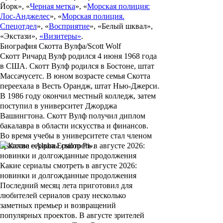
Йорк
», «
Черная метка
», «
Морская полиция:
Лос-Анджелес
», «
Морская полиция.
Спецотдел
», «
Восприятие
», «Белый шквал»,
«Экстази»,
«Визитеры»
.
Биография Скотта Вулфа/Scott Wolf
Скотт Ричард Вулф
родился 4 июня 1968 года
в США.
Скотт Вулф
родился в Бостоне, штат
Массачусетс. В юном возрасте семья Скотта
переехала в Весть Орандж, штат Нью-Джерси.
В 1986 году окончил местный колледж, затем
поступил в университет Джорджа
Вашингтона.
Скотт Вулф
получил диплом
бакалавра в области искусства и финансов.
Во время учебы в университете стал членом
братства
«Alpha Epsilon Pi».
Какие сериалы смотреть в августе 2026:
новинки и долгожданные продолжения
Последний месяц лета приготовил для
любителей сериалов сразу несколько
заметных премьер и возвращений
популярных проектов. В августе зрителей