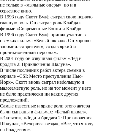
не только в «мыльные оперы», но и в
серьезное кино.
В 1993 году
Скотт Вулф
сыграл свою первую
главную роль. Он сыграл роль Клайда в
фильме
«Современные Бонни и Клайд».
В 1996 году
Скотт Вулф
принял участие в
съемках фильма
«Белый шквал»
. Он хорошо
запомнился зрителям, создав яркий и
проникновенный персонаж.
В 2001 году он озвучивал фильм
«Лед и
бродяга 2: Приключения Шалуна»
.
В числе последних работ актера съемки в
сериале
«
CSI: Место преступления Нью-
Йорк
»
. Скотт вновь сыграл небольшую и
малозаметную роль, но на тот момент у него
не было практически ни каких других
предложений.
Самые известные и яркие роли этого актера
были сыграны в фильмах:
«Белый шквал»,
«Экстази», «Леди и бродяга 2: Приключения
Шалуна», «Вечерняя звезда», «Все, что я хочу
на Рождество».