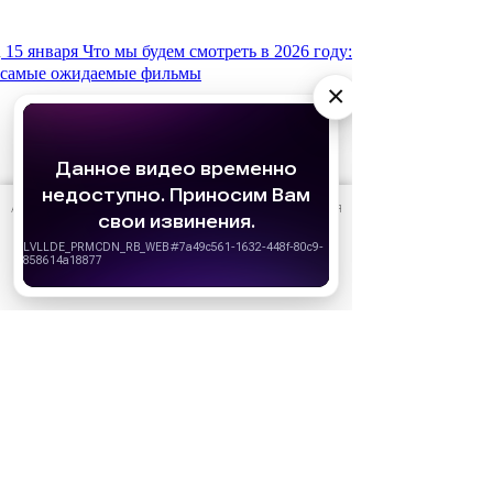
15 января
Что мы будем смотреть в 2026 году:
самые ожидаемые фильмы
×
АО «Издательство СЕМЬ ДНЕЙ»
использует cookie
для
персонализации сервисов и удобства пользователей.
Вы можете запретить сохранение cookie в настройках
своего браузера.
Хорошо
10 июня
Кто есть кто в сериале «Золотое
дно»: актеры и их персонажи