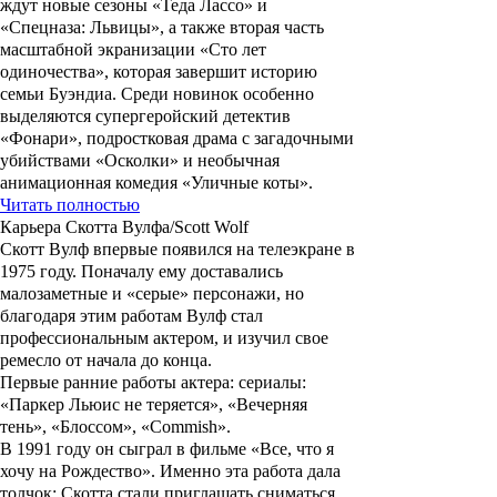
ждут новые сезоны «Теда Лассо» и
«Спецназа: Львицы», а также вторая часть
масштабной экранизации «Сто лет
одиночества», которая завершит историю
семьи Буэндиа. Среди новинок особенно
выделяются супергеройский детектив
«Фонари», подростковая драма с загадочными
убийствами «Осколки» и необычная
анимационная комедия «Уличные коты».
Читать полностью
Карьера Скотта Вулфа/Scott Wolf
Скотт Вулф
впервые появился на телеэкране в
1975 году. Поначалу ему доставались
малозаметные и «серые» персонажи, но
благодаря этим работам Вулф стал
профессиональным актером, и изучил свое
ремесло от начала до конца.
Первые ранние работы актера: сериалы:
«Паркер Льюис не теряется», «Вечерняя
тень», «Блоссом», «Commish».
В 1991 году он сыграл в фильме
«Все, что я
хочу на Рождество»
. Именно эта работа дала
толчок: Скотта стали приглашать сниматься