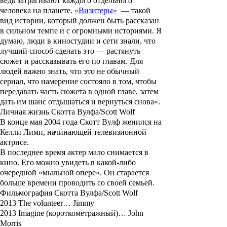
ведь затрагивают каждого отдельного
человека на планете.
«Визитеры»
— такой
вид истории, который должен быть рассказан
в сильном темпе и с огромными историями. Я
думаю, люди в киностудии и сети знали, что
лучший способ сделать это — растянуть
сюжет и рассказывать его по главам. Для
людей важно знать, что это не обычный
сериал, что намерение состояло в том, чтобы
передавать часть сюжета в одной главе, затем
дать им шанс отдышаться и вернуться снова».
Личная жизнь Скотта Вулфа/Scott Wolf
В конце мая 2004 года
Скотт Вулф
женился на
Келли Лимп, начинающей телевизионной
актрисе.
В последнее время актер мало снимается в
кино. Его можно увидеть в какой-либо
очередной «мыльной опере». Он старается
больше времени проводить со своей семьей.
Фильмография Скотта Вулфа/Scott Wolf
2013 The volunteer… Jimmy
2013 Imagine (короткометражный)… John
Morris