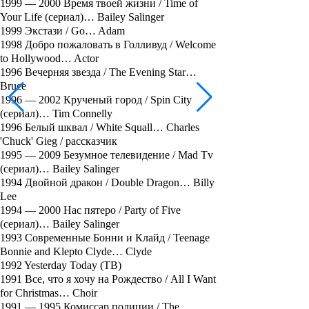
1999 — 2000 Время твоей жизни / Time of
Your Life (сериал)… Bailey Salinger
1999 Экстази / Go… Adam
1998 Добро пожаловать в Голливуд / Welcome
to Hollywood… Actor
1996 Вечерняя звезда / The Evening Star…
Bruce
1996 — 2002 Крученый город / Spin City
(сериал)… Tim Connelly
1996 Белый шквал / White Squall… Charles
'Chuck' Gieg / рассказчик
1995 — 2009 Безумное телевидение / Mad Tv
(сериал)… Bailey Salinger
1994 Двойной дракон / Double Dragon… Billy
Lee
1994 — 2000 Нас пятеро / Party of Five
(сериал)… Bailey Salinger
1993 Современные Бонни и Клайд / Teenage
Bonnie and Klepto Clyde… Clyde
1992 Yesterday Today (ТВ)
1991 Все, что я хочу на Рождество / All I Want
for Christmas… Choir
1991 — 1995 Комиссар полиции / The