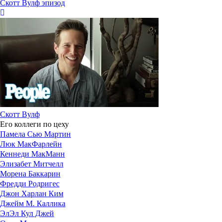
Скотт Вулф эпизод
Скотт Вулф
Его коллеги по цеху
Памела Сью Мартин
Люк МакФарлейн
Кеннеди МакМанн
Элизабет Митчелл
Морена Баккарин
Фредди Родригес
Джон Харлан Ким
Джейм М. Каллика
ЭлЭл Кул Джей