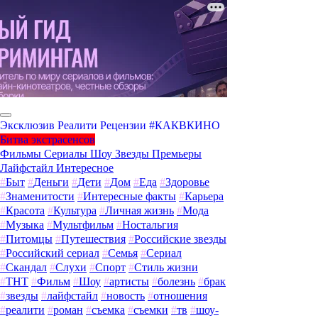
Эксклюзив
Реалити
Рецензии
#КАКВКИНО
Битва экстрасенсов
Фильмы
Сериалы
Шоу
Звезды
Премьеры
Лайфстайл
Интересное
#
Быт
#
Деньги
#
Дети
#
Дом
#
Еда
#
Здоровье
#
Знаменитости
#
Интересные факты
#
Карьера
#
Красота
#
Культура
#
Личная жизнь
#
Мода
#
Музыка
#
Мультфильм
#
Ностальгия
#
Питомцы
#
Путешествия
#
Российские звезды
#
Российский сериал
#
Семья
#
Сериал
#
Скандал
#
Слухи
#
Спорт
#
Стиль жизни
#
ТНТ
#
Фильм
#
Шоу
#
артисты
#
болезнь
#
брак
#
звезды
#
лайфстайл
#
новость
#
отношения
#
реалити
#
роман
#
съемка
#
съемки
#
тв
#
шоу-