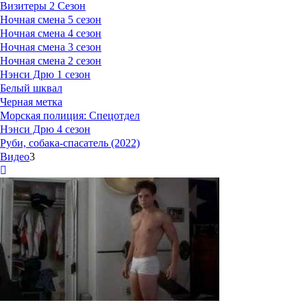
Визитеры 2 Сезон
Ночная смена 5 сезон
Ночная смена 4 сезон
Ночная смена 3 сезон
Ночная смена 2 сезон
Нэнси Дрю 1 сезон
Белый шквал
Черная метка
Морская полиция: Спецотдел
Нэнси Дрю 4 сезон
Руби, собака-спасатель (2022)
Видео
3