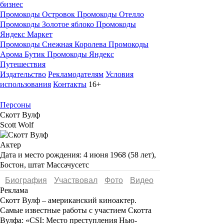
бизнес
Промокоды Островок
Промокоды Отелло
Промокоды Золотое яблоко
Промокоды
Яндекс Маркет
Промокоды Снежная Королева
Промокоды
Арома Бутик
Промокоды Яндекс
Путешествия
Издательство
Рекламодателям
Условия
использования
Контакты
16+
Персоны
Скотт Вулф
Scott Wolf
Актер
Дата и место рождения:
4 июня 1968 (58 лет),
Бостон, штат Массачусетс
Биография
Участвовал
Фото
Видеo
Реклама
Скотт Вулф –
американский киноактер.
Самые известные работы с участием
Скотта
Вулфа
:
«
CSI: Место преступления Нью-