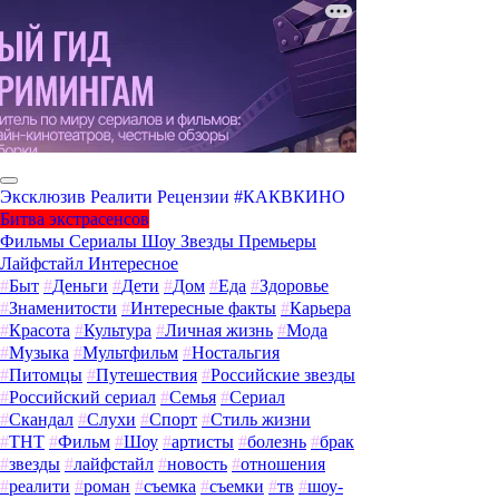
Эксклюзив
Реалити
Рецензии
#КАКВКИНО
Битва экстрасенсов
Фильмы
Сериалы
Шоу
Звезды
Премьеры
Лайфстайл
Интересное
#
Быт
#
Деньги
#
Дети
#
Дом
#
Еда
#
Здоровье
#
Знаменитости
#
Интересные факты
#
Карьера
#
Красота
#
Культура
#
Личная жизнь
#
Мода
#
Музыка
#
Мультфильм
#
Ностальгия
#
Питомцы
#
Путешествия
#
Российские звезды
#
Российский сериал
#
Семья
#
Сериал
#
Скандал
#
Слухи
#
Спорт
#
Стиль жизни
#
ТНТ
#
Фильм
#
Шоу
#
артисты
#
болезнь
#
брак
#
звезды
#
лайфстайл
#
новость
#
отношения
#
реалити
#
роман
#
съемка
#
съемки
#
тв
#
шоу-