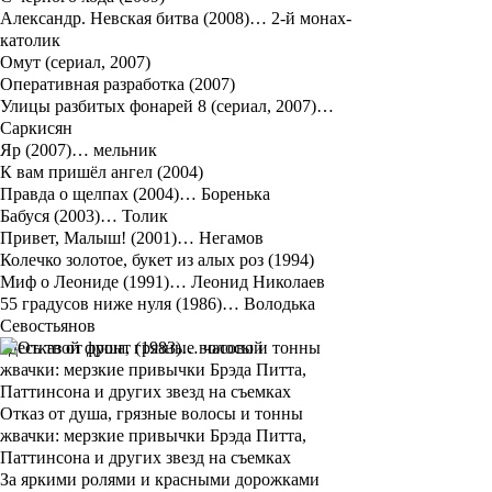
Александр. Невская битва (2008)… 2-й монах-
католик
Омут (сериал, 2007)
Оперативная разработка (2007)
Улицы разбитых фонарей 8 (сериал, 2007)…
Саркисян
Яр (2007)… мельник
К вам пришёл ангел (2004)
Правда о щелпах (2004)… Боренька
Бабуся (2003)… Толик
Привет, Малыш! (2001)… Негамов
Колечко золотое, букет из алых роз (1994)
Миф о Леониде (1991)… Леонид Николаев
55 градусов ниже нуля (1986)… Володька
Севостьянов
Здесь твой фронт (1983)… часовой
Отказ от душа, грязные волосы и тонны
жвачки: мерзкие привычки Брэда Питта,
Паттинсона и других звезд на съемках
За яркими ролями и красными дорожками