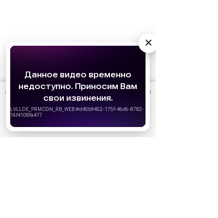
×
АО «Издательство СЕМЬ ДНЕЙ»
использует cookie
для
персонализации сервисов и удобства пользователей.
Вы можете запретить сохранение cookie в настройках
своего браузера.
Хорошо
Ожидаемые премьеры