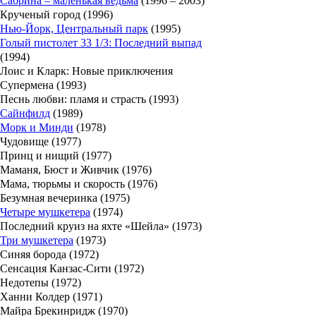
Сабрина – маленькая ведьма
(1996 – 2003)
Крученый город (1996)
Нью-Йорк, Центральный парк
(1995)
Голый пистолет 33 1/3: Последний выпад
(1994)
Лоис и Кларк: Новые приключения
Супермена (1993)
Песнь любви: пламя и страсть (1993)
Сайнфилд
(1989)
Морк и Минди
(1978)
Чудовище (1977)
Принц и нищий (1977)
Маманя, Бюст и Живчик (1976)
Мама, тюрьмы и скорость (1976)
Безумная вечеринка (1975)
Четыре мушкетера
(1974)
Последний круиз на яхте «Шейла» (1973)
Три мушкетера
(1973)
Синяя борода (1972)
Сенсация Канзас-Сити (1972)
Недотепы (1972)
Ханни Колдер (1971)
Майра Брекинридж (1970)