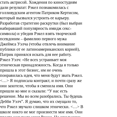
стать актрисой. Хождения по киностудиям
дали результат: Рэкел познакомилась с
голливудским агентом
Патриком Кертисом
,
который вызвался устроить ее карьеру.
Разработав стратегию раскрутки (был выбран
набиравший популярность имидж секс-
символа) и убедив Рэкел взять творческий
псевдоним – фамилию первого мужа
Джеймса Уэлча
(чтобы отвлечь внимание
публики от ее латиноамериканских корней),
Патрик принялся искать для нее работу.
Рэкел Уэлч: «Не всех устраивает моя
этническая принадлежность. Когда я только
пришла в этот бизнес, им не очень
понравилась идея, что меня будут звать Рэкел.
<…> Я подписала контракт, и почти сразу же
они захотели, чтобы я сменила имя. Они
пришли ко мне и сказали: “У нас есть
решение. Мы во всем разобрались. Ты будешь
Дебби Уэлч”. Я думаю, что их смущало то,
что Рэкел звучало слишком этнически. <…> В
школе никто не мог произнести мое имя. Они