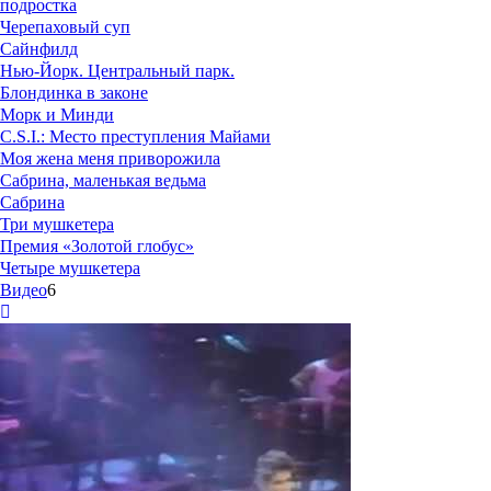
подростка
Черепаховый суп
Сайнфилд
Нью-Йорк. Центральный парк.
Блондинка в законе
Морк и Минди
C.S.I.: Место преступления Майами
Моя жена меня приворожила
Сабрина, маленькая ведьма
Сабрина
Три мушкетера
Премия «Золотой глобус»
Четыре мушкетера
Видео
6