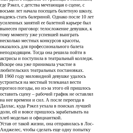
где Рэкел, с детства мечтающая о сцене, с
восьми лет начала посещать балетную школу,
надеясь стать балериной. Однако после 10 лет
усиленных занятий ее балетной карьере был
вынесен приговор: телосложение девушки, к
тому моменту уже успевшей выиграть
несколько местных конкурсов красоты,
оказалось для профессионального балета
неподходящим. Тогда она решила пойти в
актрисы и поступила в театральный колледж.
Вскоре она уже принимала участие в
любительских театральных постановках.
В 1960 году миловидной девушке удалось
устроиться на местный телеканал вести
прогноз погоды, но из-за этого ей пришлось
оставить сцену – рабочий график не оставлял
на нее времени и сил. А после переезда в
Даллас, куда Рэкел уехала в поисках лучшей
доли, ей и вовсе пришлось зарабатывать на
хлеб моделью и официанткой.
Устав от такой жизни, она отправилась в Лос-
Анджелес, чтобы сделать еще одну попытку