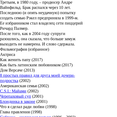
Третьим, в 1980 году, – продюсер
Андре
Вайнфильд
. Брак распался через 10 лет.
Последнюю (и опять неудачную) попытку
создать семью Рэкел предприняла в 1999-м.
Ее избранником стал владелец сети пиццерий
Ричард Палмер
.
После того, как в 2004 году супруги
разошлись, она сказала, что больше замуж
выходить не намерена. И слово сдержала.
Фильмография (избранное)
Актриса
Как женить папу (2017)
Как быть латинским любовником (2017)
Дом Версаче (2013)
8 простых правил для друга моей дочери-
подростка
(2002)
Американская семья (2002)
C.S.I.: Майами
(2002)
Черепаховый суп
(2001)
Блондинка в законе
(2001)
Что я сделал ради любви (1998)
Глава правления (1998)