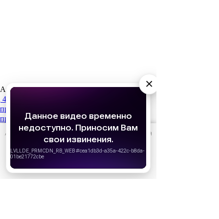
×
Актуальное
4 августа
Мы ждем, а они возвращаются: 7
продолжений сериалов, которые нельзя
пропустить
АО «Издательство СЕМЬ ДНЕЙ»
использует cookie
для
персонализации сервисов и удобства пользователей.
Вы можете запретить сохранение cookie в настройках
своего браузера.
Хорошо