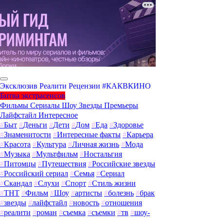
Эксклюзив
Реалити
Рецензии
#КАКВКИНО
Битва экстрасенсов
Фильмы
Сериалы
Шоу
Звезды
Премьеры
Лайфстайл
Интересное
#
Быт
#
Деньги
#
Дети
#
Дом
#
Еда
#
Здоровье
#
Знаменитости
#
Интересные факты
#
Карьера
#
Красота
#
Культура
#
Личная жизнь
#
Мода
#
Музыка
#
Мультфильм
#
Ностальгия
#
Питомцы
#
Путешествия
#
Российские звезды
#
Российский сериал
#
Семья
#
Сериал
#
Скандал
#
Слухи
#
Спорт
#
Стиль жизни
#
ТНТ
#
Фильм
#
Шоу
#
артисты
#
болезнь
#
брак
#
звезды
#
лайфстайл
#
новость
#
отношения
#
реалити
#
роман
#
съемка
#
съемки
#
тв
#
шоу-