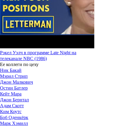
Рэкел Уэлч в программе Late Night на
телеканале NBC (1986)
Ее коллеги по цеху
Ник Бакай
Мэрил Стрип
Джон Малкович
Остин Батлер
Кейт Мара
Джон Бернтал
Адам Скотт
Ким Коутс
Боб Оденкёрк
Марк Хэмилл