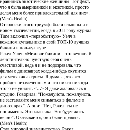
нравились экзотические женщины. Тот факт,
что я была американкой и экзотикой, просто
делал меня более привлекательной для них».
(Men's Health)
Отголоски этого триумфа были слышны и в
новом тысячелетии, когда в 2011 году журнал
Time включил «первобытную» Уэлч в
кожаном купальнике в свой ТОП-10 лучших
бикини в поп-культуре.
Рэкел Уэлч: «Меховое бикини – это вечное. Я
действительно чувствую себя очень
счастливой, ведь я и не подозревала, что
фильм о динозаврах когда-нибудь окупится
для меня как актрисы. Я думала, что это
пройдет незамеченным и что никто никогда
этого не увидит. <…> Я даже жаловалась в
студию. Говорила: “Пожалуйста, пожалуйста,
не заставляйте меня сниматься в фильме о
динозаврах”. А они: “Нет, Рэкел, ты не
понимаешь. Это классика. Это будет жить
вечно”. Оказывается, они были правы».
(Men's Health)
Став мировой знаменитостью, Рэкел