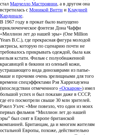
стал
Марчелло Мастроянни
, а в другом она
встретилась с
Моникой Витти
и
Клаудией
Кардинале
.
В 1967 году в прокат было выпущено
приключенческое фэнтези
Дона Чаффи
«Миллион лет до нашей эры»
(One Million
Years B.C.), где прекрасная фигура молодой
актрисы, которую по сценарию почти не
требовалось прикрывать одеждой, была как
нельзя кстати. Фильм с полуобнаженной
красавицей в бикини из оленьей кожи,
устрашающего вида динозаврами из папье-
маше и прочими очень зрелищными для того
времени спецэффектами
Рэя Харрихаузена
(впоследствии отмеченного
«Оскаром»
) имел
большой успех и был показан даже в СССР,
где его посмотрели свыше 30 млн зрителей.
Рэкел Уэлч: «Мне повезло, что один из моих
первых фильмов “Миллион лет до нашей
эры” был снят в Европе британской
компанией. Британцам, да и многим жителям
остальной Европы, похоже, действительно