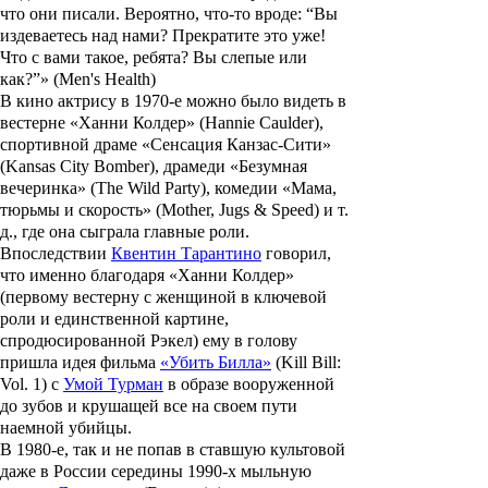
что они писали. Вероятно, что-то вроде: “Вы
издеваетесь над нами? Прекратите это уже!
Что с вами такое, ребята? Вы слепые или
как?”» (Men's Health)
В кино актрису в 1970-е можно было видеть в
вестерне
«Ханни Колдер»
(Hannie Caulder),
спортивной драме
«Сенсация Канзас-Сити»
(Kansas City Bomber), драмеди
«Безумная
вечеринка»
(The Wild Party), комедии
«Мама,
тюрьмы и скорость»
(Mother, Jugs & Speed) и т.
д., где она сыграла главные роли.
Впоследствии
Квентин Тарантино
говорил,
что именно благодаря
«Ханни Колдер»
(первому вестерну с женщиной в ключевой
роли и единственной картине,
спродюсированной Рэкел) ему в голову
пришла идея фильма
«Убить Билла»
(Kill Bill:
Vol. 1) с
Умой Турман
в образе вооруженной
до зубов и крушащей все на своем пути
наемной убийцы.
В 1980-е, так и не попав в ставшую культовой
даже в России середины 1990-х мыльную