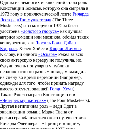
Одним из немногих исключений стала роль
Констанции Бонасье, которую она сыграла в
1973 году в приключенческой ленте
Ричарда
Лестера
«Три мушкетера»
(The Three
Musketeers) и за которую в 1975-м была
удостоена
«Золотого глобуса»
как лучшая
актриса комедии или мюзикла, обойдя таких
конкуренток, как
Люсиль Болл
,
Дайан
Кэрролл
,
Хелен Хэйес
и
Клорис Личмен
.
К слову, ни одного
«Оскара»
Рэкел за всю
свою актерскую карьеру не получила, но,
будучи очень популярна у публики,
неоднократно по разным поводам выходила
на сцену во время церемоний (например,
однажды для того, чтобы принять награду
вместо отсутствовавшей
Голди Хоун
).
Также Рэкел сыграла Констанцию и в
«Четырех мушкетерах»
(The Four Musketeers).
Другая нетипичная роль – леди Эдит в
экранизации романа
Марка Твена
от
режиссера
«Фантастического путешествия»
Ричарда Флейшера
–
«Принц и нищий»
,