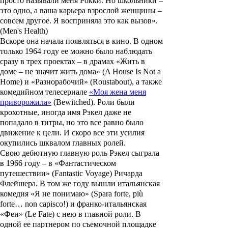
просто называли меня Рокки. Но школьники –
это одно, а ваша карьера взрослой женщины –
совсем другое. Я восприняла это как вызов».
(Men's Health)
Вскоре она начала появляться в кино. В одном
только 1964 году ее можно было наблюдать
сразу в трех проектах – в драмах
«Жить в
доме – не значит жить дома»
(A House Is Not a
Home) и
«Разнорабочий»
(Roustabout), а также
комедийном телесериале
«Моя жена меня
приворожила»
(Bewitched). Роли были
крохотные, иногда имя Рэкел даже не
попадало в титры, но это все равно было
движение к цели. И скоро все эти усилия
окупились шквалом главных ролей.
Свою дебютную главную роль Рэкел сыграла
в 1966 году – в
«Фантастическом
путешествии»
(Fantastic Voyage)
Ричарда
Флейшера
. В том же году вышли итальянская
комедия
«Я не понимаю»
(Spara forte, più
forte… non capisco!) и франко-итальянская
«Феи»
(Le Fate) с нею в главной роли. В
одной ее партнером по съемочной площадке