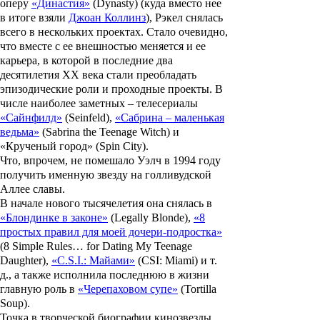
оперу
«Династия»
(Dynasty) (куда вместо нее
в итоге взяли
Джоан Коллинз
), Рэкел снялась
всего в нескольких проектах. Стало очевидно,
что вместе с ее внешностью меняется и ее
карьера, в которой в последние два
десятилетия ХХ века стали преобладать
эпизодические роли и проходные проекты. В
числе наиболее заметных – телесериалы
«Сайнфилд»
(Seinfeld),
«Сабрина – маленькая
ведьма»
(Sabrina the Teenage Witch) и
«Крученый город»
(Spin City).
Что, впрочем, не помешало Уэлч в 1994 году
получить именную звезду на голливудской
Аллее славы.
В начале нового тысячелетия она снялась в
«Блондинке в законе»
(Legally Blonde),
«8
простых правил для моей дочери-подростка»
(8 Simple Rules… for Dating My Teenage
Daughter),
«C.S.I.: Майами»
(CSI: Miami) и т.
д., а также исполнила последнюю в жизни
главную роль в
«Черепаховом супе»
(Tortilla
Soup).
Точка в творческой биографии кинозвезды