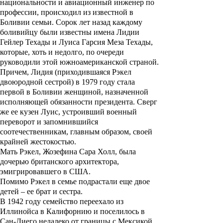
национальности и авиационный инженер по
профессии, происходил из известной в
Боливии семьи. Сорок лет назад каждому
боливийцу были известны имена
Лидии
Гейлер Техады
и
Луиса Гарсия Меза Техады
,
которые, хоть и недолго, по очереди
руководили этой южноамериканской страной.
Причем, Лидия (приходившаяся Рэкел
двоюродной сестрой) в 1979 году стала
первой в Боливии женщиной, назначенной
исполняющей обязанности президента. Сверг
же ее кузен Луис, устроивший военный
переворот и запомнившийся
соотечественникам, главным образом, своей
крайней жестокостью.
Мать Рэкел,
Жозефина Сара Холл
, была
дочерью британского архитектора,
эмигрировавшего в США.
Помимо Рэкел в семье подрастали еще двое
детей – ее брат и сестра.
В 1942 году семейство переехало из
Иллинойса в Калифорнию и поселилось в
Сан-Диего недалеко от границы с Мексикой,