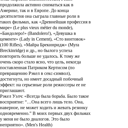
продолжила активно сниматься как в
Америке, так и в Европе. До конца
десятилетия она сыграла главные роли в
таких фильмах, как
«Древнейшая профессия в
мире»
(Le plus vieux métier du monde),
«Бандолеро!»
(Bandolero!),
«Девушка в
цементе»
(Lady in Cement),
«Сто винтовок»
(100 Rifles),
«Майра Брекинридж»
(Myra
Breckinridge) и др., но былого успеха
повторить больше не удалось. К тому же
очень скоро стало ясно, что цель, некогда
поставленная
Патриком Кертисом
(по
превращению Рэкел в секс-символ),
достигнута, но имеет досадный побочный
эффект: на серьезные роли режиссеры ее не
приглашают.
Рэкел Уэлч: «Всегда была борьба. Было такое
восприятие: “…Она всего лишь тело. Она,
наверное, не может ходить и жевать резинку
одновременно.” В моих первых двух фильмах
у меня не было диалогов. Это было
неприятно». (Men's Health)