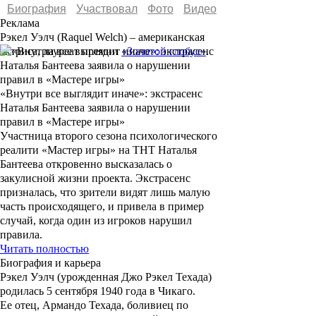
Биография
Участвовал
Фото
Видеo
Реклама
Рэкел Уэлч
(Raquel Welch) – американская
актриса, лауреат премии
«Золотой глобус»
.
«Внутри все выглядит иначе»: экстрасенс
Наталья Бантеева заявила о нарушении
правил в «Мастере игры»
Участница второго сезона психологического
реалити «Мастер игры» на ТНТ Наталья
Бантеева откровенно высказалась о
закулисной жизни проекта. Экстрасенс
призналась, что зрители видят лишь малую
часть происходящего, и привела в пример
случай, когда один из игроков нарушил
правила.
Читать полностью
Биография и карьера
Рэкел Уэлч (урожденная Джо Рэкел Техада)
родилась 5 сентября 1940 года в Чикаго.
Ее отец,
Армандо Техада
, боливиец по