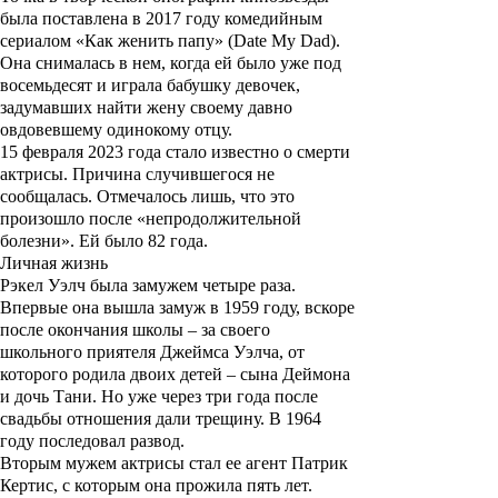
была поставлена в 2017 году комедийным
сериалом
«Как женить папу»
(Date My Dad).
Она снималась в нем, когда ей было уже под
восемьдесят и играла бабушку девочек,
задумавших найти жену своему давно
овдовевшему одинокому отцу.
15 февраля 2023 года стало известно о смерти
актрисы. Причина случившегося не
сообщалась. Отмечалось лишь, что это
произошло после «непродолжительной
болезни». Ей было 82 года.
Личная жизнь
Рэкел Уэлч была замужем четыре раза.
Впервые она вышла замуж в 1959 году, вскоре
после окончания школы – за своего
школьного приятеля
Джеймса Уэлча
, от
которого родила двоих детей – сына Деймона
и дочь Тани. Но уже через три года после
свадьбы отношения дали трещину. В 1964
году последовал развод.
Вторым мужем актрисы стал ее агент
Патрик
Кертис
, с которым она прожила пять лет.