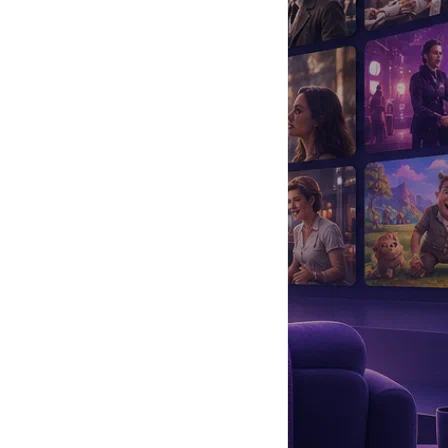
да
#
Музыка
#
Мультфильм
#
Ностальгия
#
Питомцы
#
Шоу
#
артисты
#
болезнь
#
брак
#
звезды
#
лайфстайл
#
новость
 что в Торонто проходит международный кастинг на роль в
 свои силы. Но, к сожалению, прослушивание не дало
олом, бейсболом и дзюдо, кроме этого Питер с успехом