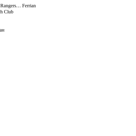
 Rangers… Ferrian
ch Club
зан