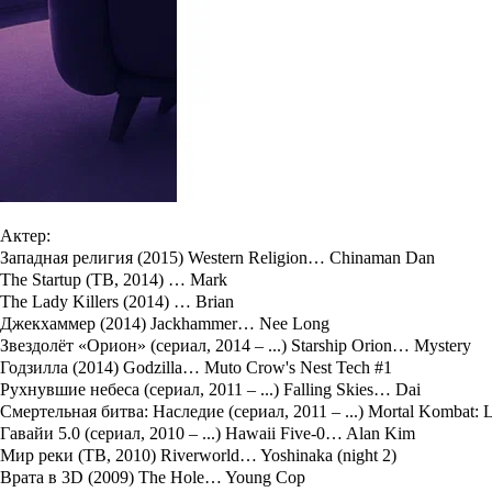
занимается игрой на пианино и в 13 лет он был признан одним 
Позднее Питер решил сосредоточиться на своей актерской карье
Потом были роли в сериалах, лучшие из них:
«Сверхъестествен
(«Kingdom Hospital») и «
Рухнувшие небеса»
(«Falling Skies»).
Отказ от душа, грязные волосы и тонны жвачки: мерзкие привыч
За яркими ролями и красными дорожками нередко скрываются п
несколько месяцев, даже мелкие странности способны испортить
Читать полностью
Фильмография Питера Шинкоды / Peter Shinkoda
Актер:
Западная религия (2015) Western Religion… Chinaman Dan
The Startup (ТВ, 2014) … Mark
The Lady Killers (2014) … Brian
Джекхаммер (2014) Jackhammer… Nee Long
Звездолёт «Орион» (сериал, 2014 – ...) Starship Orion… Mystery
Годзилла (2014) Godzilla… Muto Crow's Nest Tech #1
Рухнувшие небеса (сериал, 2011 – ...) Falling Skies… Dai
Смертельная битва: Наследие (сериал, 2011 – ...) Mortal Kombat:
Гавайи 5.0 (сериал, 2010 – ...) Hawaii Five-0… Alan Kim
Мир реки (ТВ, 2010) Riverworld… Yoshinaka (night 2)
Врата в 3D (2009) The Hole… Young Cop