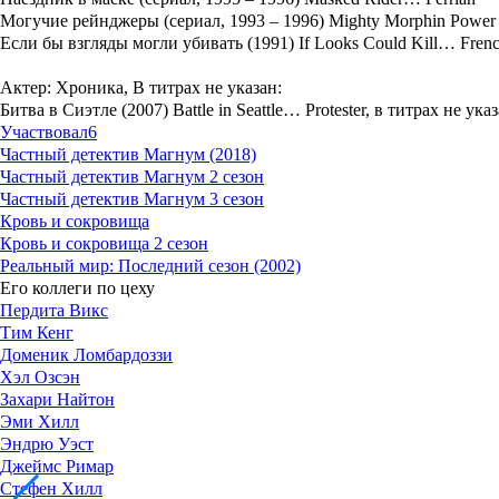
Могучие рейнджеры (сериал, 1993 – 1996) Mighty Morphin Power
Если бы взгляды могли убивать (1991) If Looks Could Kill… Fren
Актер: Хроника, В титрах не указан:
Битва в Сиэтле (2007) Battle in Seattle… Protester, в титрах не ука
Участвовал
6
Частный детектив Магнум (2018)
Частный детектив Магнум 2 сезон
Частный детектив Магнум 3 сезон
Кровь и сокровища
Кровь и сокровища 2 сезон
Реальный мир: Последний сезон (2002)
Его коллеги по цеху
Пердита Викс
Тим Кенг
Доменик Ломбардоззи
Хэл Озсэн
Захари Найтон
Эми Хилл
Эндрю Уэст
Джеймс Римар
Стефен Хилл