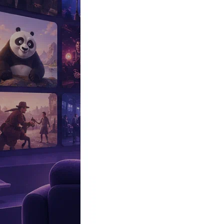
Эксклюзив
Реалити
Рецензии
#КАКВКИНО
Битва экстрасенсов
Фильмы
Сериалы
Шоу
Звезды
Премьеры
Лайфстайл
Интересное
#
Быт
#
Деньги
#
Дети
#
Дом
#
Еда
#
Здоровье
#
Знаменитости
#
Инт
#
Путешествия
#
Российские звезды
#
Российский сериал
#
Семья
#
отношения
#
реалити
#
роман
#
съемка
#
съемки
#
тв
#
шоу-бизнес
Промокоды Островок
Промокоды Отелло
Промокоды Золотое я
Промокоды Снежная Королева
Промокоды Арома Бутик
Промок
Издательство
Рекламодателям
Условия использования
Контакты
Персоны
Питер Шинкода
Peter Shinkoda
Актер
Место рождения:
, Монреаль, Квебек, Канада
Биография
Участвовал
Фото
Видеo
Реклама
Питер Шинкода
родился и вырос в городе Монреаль (Канада). С
фильме Стивена Спилберга «Индиана Джонс и Храм Судьбы» Пит
положительного результата и Шинкода решает сосредоточить сво