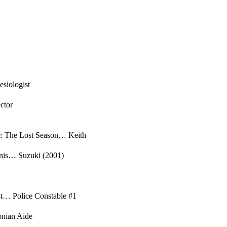
siologist
ctor
: The Lost Season… Keith
nis… Suzuki (2001)
t… Police Constable #1
onian Aide