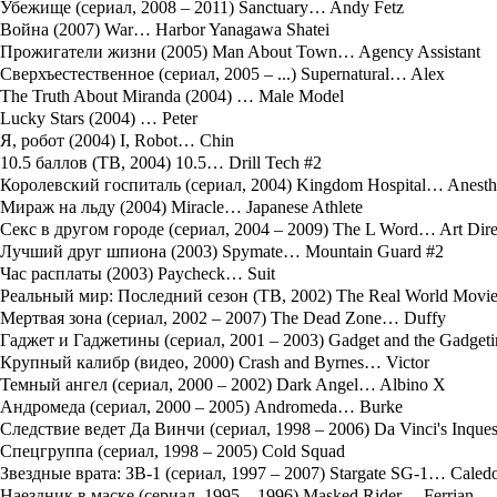
Убежище (сериал, 2008 – 2011) Sanctuary… Andy Fetz
Война (2007) War… Harbor Yanagawa Shatei
Прожигатели жизни (2005) Man About Town… Agency Assistant
Сверхъестественное (сериал, 2005 – ...) Supernatural… Alex
The Truth About Miranda (2004) … Male Model
Lucky Stars (2004) … Peter
Я, робот (2004) I, Robot… Chin
10.5 баллов (ТВ, 2004) 10.5… Drill Tech #2
Королевский госпиталь (сериал, 2004) Kingdom Hospital… Anesthe
Мираж на льду (2004) Miracle… Japanese Athlete
Секс в другом городе (сериал, 2004 – 2009) The L Word… Art Dire
Лучший друг шпиона (2003) Spymate… Mountain Guard #2
Час расплаты (2003) Paycheck… Suit
Реальный мир: Последний сезон (ТВ, 2002) The Real World Movie
Мертвая зона (сериал, 2002 – 2007) The Dead Zone… Duffy
Гаджет и Гаджетины (сериал, 2001 – 2003) Gadget and the Gadgeti
Крупный калибр (видео, 2000) Crash and Byrnes… Victor
Темный ангел (сериал, 2000 – 2002) Dark Angel… Albino X
Андромеда (сериал, 2000 – 2005) Andromeda… Burke
Следствие ведет Да Винчи (сериал, 1998 – 2006) Da Vinci's Inques
Спецгруппа (сериал, 1998 – 2005) Cold Squad
Звездные врата: ЗВ-1 (сериал, 1997 – 2007) Stargate SG-1… Caled
Наездник в маске (сериал, 1995 – 1996) Masked Rider… Ferrian