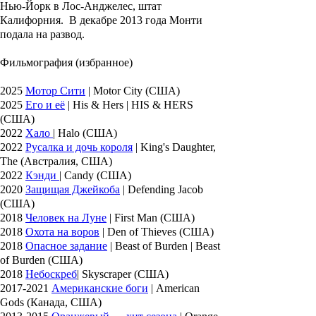
Нью-Йорк в Лос-Анджелес, штат
Калифорния. В декабре 2013 года Монти
подала на развод.
Фильмография (избранное)
2025
Мотор Сити
| Motor City (США)
2025
Его и её
| His & Hers | HIS & HERS
(США)
2022
Хало
| Halo (США)
2022
Русалка и дочь короля
| King's Daughter,
The (Австралия, США)
2022
Кэнди
| Candy (США)
2020
Защищая Джейкоба
| Defending Jacob
(США)
2018
Человек на Луне
| First Man (США)
2018
Охота на воров
| Den of Thieves (США)
2018
Опасное задание
| Beast of Burden | Beast
of Burden (США)
2018
Небоскреб
| Skyscraper (США)
2017-2021
Американские боги
| American
Gods (Канада, США)