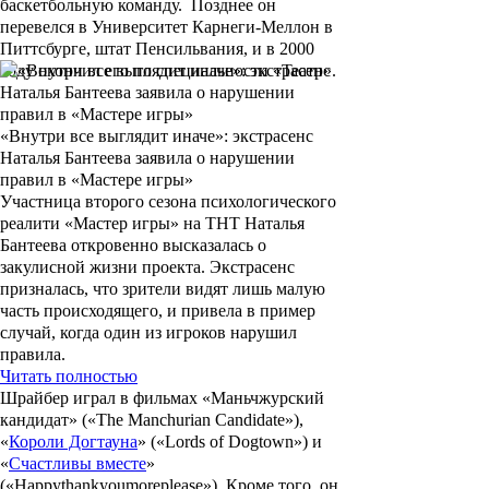
баскетбольную команду. Позднее он
перевелся в Университет Карнеги-Меллон в
Питтсбурге, штат Пенсильвания, и в 2000
году окончил его по специальности «Театр».
«Внутри все выглядит иначе»: экстрасенс
Наталья Бантеева заявила о нарушении
правил в «Мастере игры»
Участница второго сезона психологического
реалити «Мастер игры» на ТНТ Наталья
Бантеева откровенно высказалась о
закулисной жизни проекта. Экстрасенс
призналась, что зрители видят лишь малую
часть происходящего, и привела в пример
случай, когда один из игроков нарушил
правила.
Читать полностью
Шрайбер играл в фильмах
«Маньчжурский
кандидат»
(«The Manchurian Candidate»),
«
Короли Догтауна
»
(«Lords of Dogtown») и
«
Счастливы вместе
»
(«Happythankyoumoreplease»). Кроме того, он