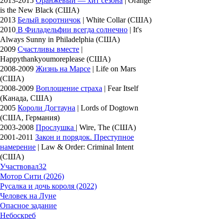
2013-2015
Оранжевый — хит сезона
| Orange
is the New Black (США)
2013
Белый воротничок
| White Collar (США)
2010
В Филадельфии всегда солнечно
| It's
Always Sunny in Philadelphia (США)
2009
Счастливы вместе
|
Happythankyoumoreplease (США)
2008-2009
Жизнь на Марсе
| Life on Mars
(США)
2008-2009
Воплощение страха
| Fear Itself
(Канада, США)
2005
Короли Догтауна
| Lords of Dogtown
(США, Германия)
2003-2008
Прослушка
| Wire, The (США)
2001-2011
Закон и порядок. Преступное
намерение
| Law & Order: Criminal Intent
(США)
Участвовал
32
Мотор Сити (2026)
Русалка и дочь короля (2022)
Человек на Луне
Опасное задание
Небоскреб