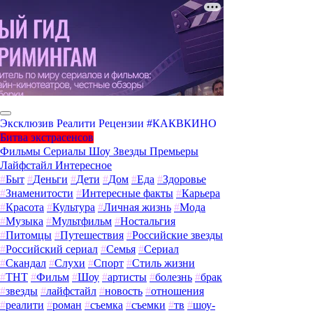
Эксклюзив
Реалити
Рецензии
#КАКВКИНО
Битва экстрасенсов
Фильмы
Сериалы
Шоу
Звезды
Премьеры
Лайфстайл
Интересное
#
Быт
#
Деньги
#
Дети
#
Дом
#
Еда
#
Здоровье
#
Знаменитости
#
Интересные факты
#
Карьера
#
Красота
#
Культура
#
Личная жизнь
#
Мода
#
Музыка
#
Мультфильм
#
Ностальгия
#
Питомцы
#
Путешествия
#
Российские звезды
#
Российский сериал
#
Семья
#
Сериал
#
Скандал
#
Слухи
#
Спорт
#
Стиль жизни
#
ТНТ
#
Фильм
#
Шоу
#
артисты
#
болезнь
#
брак
#
звезды
#
лайфстайл
#
новость
#
отношения
#
реалити
#
роман
#
съемка
#
съемки
#
тв
#
шоу-