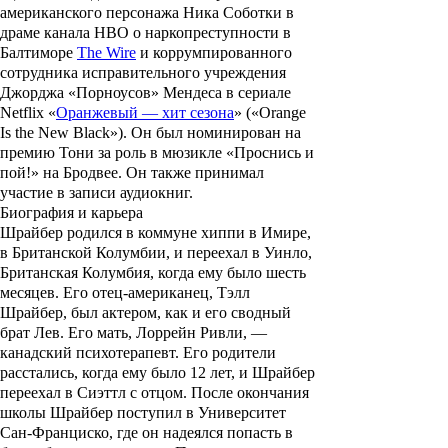
американского персонажа Ника Соботки в
драме канала HBO о наркопреступности в
Балтиморе
The Wire
и коррумпированного
сотрудника исправительного учреждения
Джорджа «Порноусов» Мендеса в сериале
Netflix
«
Оранжевый — хит сезона
»
(«Orange
Is the New Black»). Он был номинирован на
премию Тони за роль в мюзикле «Проснись и
пой!» на Бродвее. Он также принимал
участие в записи аудиокниг.
Биография и карьера
Шрайбер родился в коммуне хиппи в Имире,
в Британской Колумбии, и переехал в Уинло,
Британская Колумбия, когда ему было шесть
месяцев. Его отец-американец,
Тэлл
Шрайбер
, был актером, как и его сводный
брат
Лев
. Его мать,
Лоррейн Ривли
, —
канадский психотерапевт. Его родители
расстались, когда ему было 12 лет, и Шрайбер
переехал в Сиэттл с отцом. После окончания
школы Шрайбер поступил в Университет
Сан-Франциско, где он надеялся попасть в