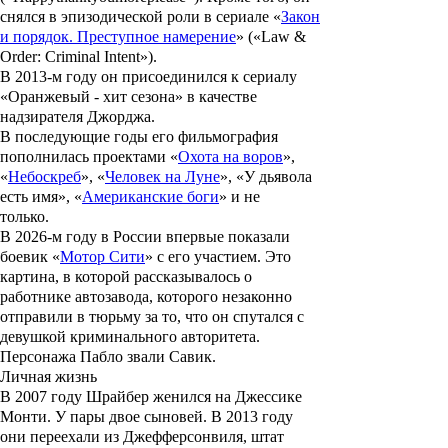
снялся в эпизодической роли в сериале
«
Закон
и порядок. Преступное намерение
»
(«Law &
Order: Criminal Intent»).
В 2013-м году он присоединился к сериалу
«Оранжевый - хит сезона» в качестве
надзирателя Джорджа.
В последующие годы его фильмография
пополнилась проектами «
Охота на воров
»,
«
Небоскреб
», «
Человек на Луне
», «
У дьявола
есть имя
», «
Американские боги
» и не
только.
В 2026-м году в России впервые показали
боевик «
Мотор Сити
» с его участием. Это
картина, в которой рассказывалось о
работнике автозавода, которого незаконно
отправили в тюрьму за то, что он спутался с
девушкой криминального авторитета.
Персонажа Пабло звали Савик.
Личная жизнь
В 2007 году Шрайбер женился на
Джессике
Монти
. У пары двое сыновей. В 2013 году
они переехали из Джефферсонвиля, штат