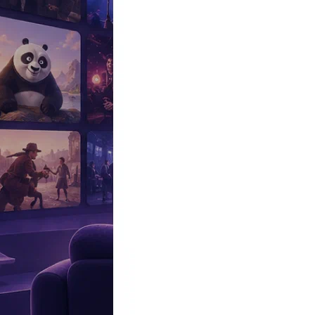
Эксклюзив
Реалити
Рецензии
#КАКВКИНО
Битва экстрасенсов
Фильмы
Сериалы
Шоу
Звезды
Премьеры
Лайфстайл
Интересное
#
Быт
#
Деньги
#
Дети
#
Дом
#
Еда
#
Здоровье
#
Знаменитости
#
Инт
#
Путешествия
#
Российские звезды
#
Российский сериал
#
Семья
#
отношения
#
реалити
#
роман
#
съемка
#
съемки
#
тв
#
шоу-бизнес
Промокоды Островок
Промокоды Отелло
Промокоды Золотое я
Промокоды Снежная Королева
Промокоды Арома Бутик
Промок
Издательство
Рекламодателям
Условия использования
Контакты
Персоны
Николь Кидман
Nicole Kidman
Актриса, Актриса озвучивания, Участница, Люди за кадром
Дата и место рождения:
20 июня 1967 (59 лет), Гонолулу, Гавай
Семейное положение:
Том Круз
(в разводе, 2 детей), Кит Урбан (
Биография
Участвовал
Фото
Видеo
Реклама
Оскароносная австралийская и американская актриса театра, ки
Известна по фильмам «
С широко закрытыми глазами
», «
Гений
»,