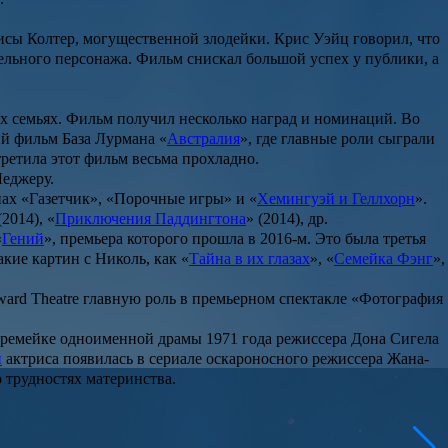
сы Колтер, могущественной злодейки. Крис Уэйц говорил, что
цательного персонажа. Фильм снискал большой успех у публики, а
х семьях. Фильм получил несколько наград и номинаций. Во
кий фильм
База Лурмана
«
Австралия
», где главные роли сыграли
ретила этот фильм весьма прохладно.
Леджеру.
нах «
Газетчик
», «
Порочные игры
» и «
Хемингуэй и Геллхорн
».
(2014), «
Приключения Паддингтона
» (2014), др.
«
Гений
», премьера которого прошла в 2016-м. Это была третья
акие картин с Николь, как «
Тайна в их глазах
», «
Семейка Фэнг
»,
oward Theatre главную роль в премьерном спектакле «Фотография
В ремейке одноименной драмы 1971 года режиссера
Дона Сигела
и
актриса появилась в сериале оскароносного режиссера
Жана-
 трудностях материнства.