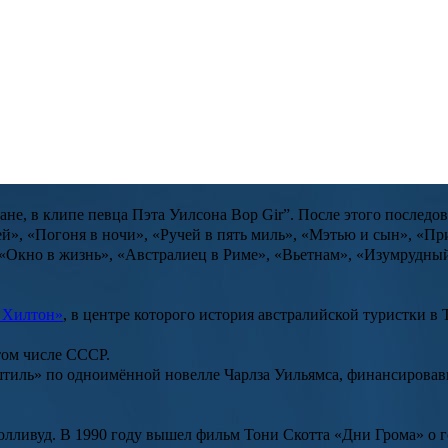
67 года в городе Гонолулу (штат Гавайи, США) в семье
Энтони 
ные исследования в области раковых клеток. Через 4 года Кидма
вила о нарушении правил в «Мастере игры»
ры» на ТНТ Наталья Бантеева откровенно высказалась о закулис
огда один из игроков нарушил правила.
атического искусства, что привело девушку в Австралийский те
ране, в клипе певца
Пэта Уилсона
Bop Gir”. После этого последов
ей
», «
Погоня в ночи
», «
Ручей в пять миль
», «
Мэтью и сын
», «
Пр
«
Окно в жизнь
», «
Австралиец в Риме
», «
Вьетнам
», «
Изумрудный
 Хилтон»
, в центре которого история австралийской туристки в
том числе СССР.
штиль»
по одноимённой новелле
Чарлза Уильямса
, финансировав
олливуд. В 1990 году вышел фильм
Тони Скотта «Дни Грома»
о г