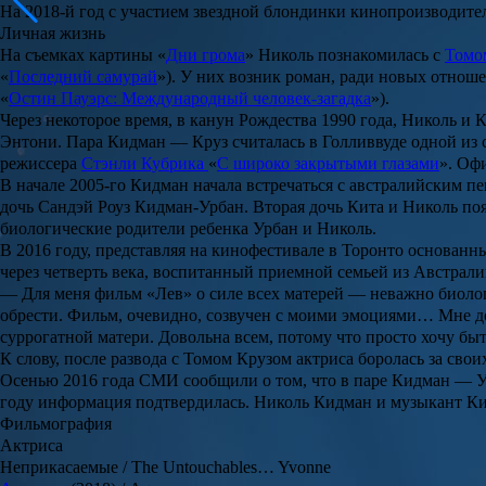
На 2018-й год с участием звездной блондинки кинопроизводите
Личная жизнь
На съемках картины «
Дни грома
» Николь познакомилась с
Томо
«
Последний самурай
»). У них возник роман, ради новых отнош
«
Остин Пауэрс: Международный человек-загадка
»).
Через некоторое время, в канун Рождества 1990 года, Николь и
Энтони
. Пара Кидман — Круз считалась в Голливвуде одной из 
режиссера
Стэнли Кубрика
«
С широко закрытыми глазами
». Оф
В начале 2005-го Кидман начала встречаться с австралийским п
дочь
Сандэй Роуз Кидман-Урбан
. Вторая дочь Кита и Николь по
биологические родители ребенка Урбан и Николь.
В 2016 году, представляя на кинофестивале в Торонто основанн
через четверть века, воспитанный приемной семьей из Австрал
— Для меня фильм «Лев» о силе всех матерей — неважно биологи
обрести. Фильм, очевидно, созвучен с моими эмоциями… Мне до
суррогатной матери. Довольна всем, потому что просто хочу быт
К слову, после развода с
Томом Крузом
актриса боролась за свои
Осенью 2016 года СМИ сообщили о том, что в паре Кидман — Урб
году информация подтвердилась. Николь Кидман и музыкант Кит 
Фильмография
Актриса
Неприкасаемые / The Untouchables… Yvonne