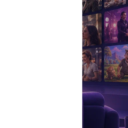
да
#
Музыка
#
Мультфильм
#
Ностальгия
#
Питомцы
#
Шоу
#
артисты
#
болезнь
#
брак
#
звезды
#
лайфстайл
#
новость
AFTA, «Золотой глобус», «Серебряный медведь», «Сатурн», др.
др.