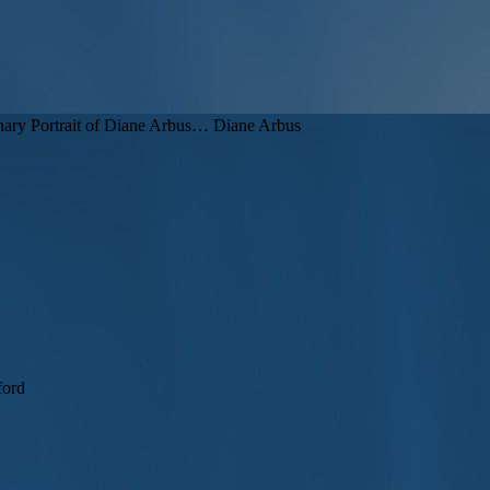
nary Portrait of Diane Arbus… Diane Arbus
ford