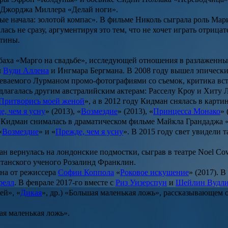
Джорджа Миллера «Делай ноги».
ые начала: золотой компас».
В фильме Николь сыграла роль Мари
илась не сразу, аргументируя это тем, что не хочет играть отри
ртины.
баха «Марго на свадьбе»
, исследующей отношения в разлаженны
ы
Вуди Аллена
и
Ингмара Бергмана
. В 2008 году вышел эпичес
еваемого Лурманом промо-фотографиями со съемок, критика вст
длагалась другим австралийским актерам: Расселу Кроу и Хиту 
Притворись моей женой
», а в 2012 году Кидман снялась в карти
е, чем я усну
» (2013), «
Возмездие
» (2013), «
Принцесса Монако
» 
 Кидман снималась в драматическом фильме
Майкла Грандаджа
«
Возмездие
» и «
Прежде, чем я усну
». В 2015 году свет увидели т
ман вернулась на лондонские подмостки, сыграв в театре Noel C
итанского ученого Розалинд Франклин.
рна от режиссера
Софии Коппола
«
Роковое искушение
» (2017). 
релл
. В феврале 2017-го вместе с
Риз Уизерспун
и
Шейлин Вудл
ей», «
Дикая
», др.) «
Большая маленькая ложь
», рассказывающем о
ая маленькая ложь».