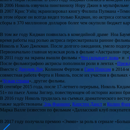
В 2006 Николь озвучила пингвиниху
Нору Джин
в мультфильме
В 2007
Крис Уэйц
экранизировал книгу Филипа Пулмана
«Темн
в этом образе он всегда видел только Кидман, но актриса соглас
сборы в 370 миллионов долларов более чем окупили бюджет ка
В том же году Кидман появилась в комедийной драме
Ноа Баум
время работы над ролью актриса пересматривала ранние фильм
Николь и Хью Джекман. После долгого ожидания, умело подогр
Первоначально главная мужская роль в фильме «Австралия» пре
В 2011 году на экраны вышли фильмы «
Что скрывает ложь
» и «
После фильмографию актрисы пополнили роли в лентах «
Прежд
Вместе с
Джудом Лоу
, Колином Фертом и
Гаем Пирсом
в 2014-м
совместная работа Ферта и Николь, после их участия в фильмах 
«
Чужая страна
», другие фильмы.
В сентябре 2015 года, после 17-летнего перерыва, Николь Кида
51» по пьесе Анны Зиглер, повествующем об истории жизни бр
В 2016 году Николь трудилась на съемках драматического весте
также задействованы
Эль Фаннинг
,
Кирстен Данст
и
Колин Фар
Марка Валле
(известен по фильмам «Далласский клуб покупател
В 2017 году получила премию «Эмми» за роль в сериале «Больш