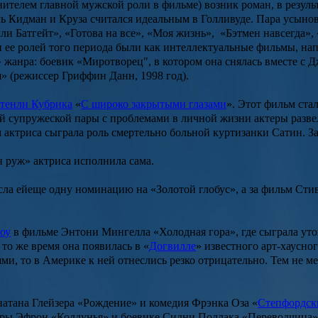
ителем главной мужской роли в фильме) возник роман, в результ
ь Кидман
и Круза считался идеальным в Голливуде. Пара усынов
ли Батгейт», «Готова на все», «Моя жизнь», «Бэтмен навсегда»,
и ее ролей того периода были как интеллектуальные фильмы, на
» жанра: боевик
«Миротворец
", в котором она снялась вместе с
Д
я»
(режиссер Гриффин Данн, 1998 год).
тенли Кубрика
«
С широко закрытыми глазами
». Этот фильм ста
 супружеской пары с проблемами в личной жизни актеры разве
м актриса сыграла роль смертельно больной куртизанки Сатин. 
 руж» актриса исполнила сама.
ла ейеще одну номинацию на «Золотой глобус», а за фильм
Сти
оу
в фильме
Энтони Мингелла «Холодная гора»
, где сыграла у
то же время она появилась в «
Догвилле
» известного арт-хаусно
ями, то в Америке к ней отнеслись резко отрицательно. Тем не 
атана Глейзера «Рождение»
и комедия
Фрэнка Оза
«
Степфордск
ры Эфрон «Колдунья»
и боевике
Сидни Поллака «Переводчица»