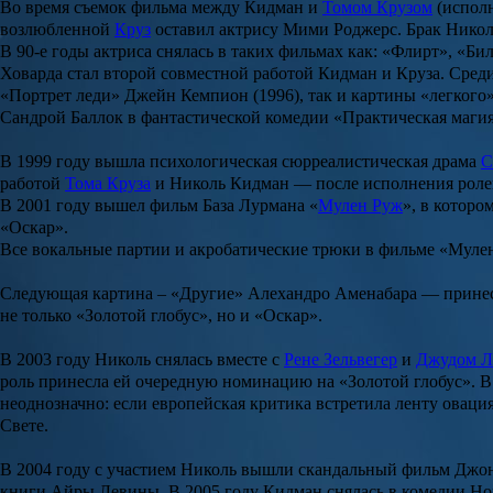
Во время съемок фильма между Кидман и
Томом Крузом
(исполн
возлюбленной
Круз
оставил актрису
Мими Роджерс
. Брак
Никол
В 90-е годы актриса снялась в таких фильмах как:
«Флирт», «Бил
Ховарда
стал второй совместной работой Кидман и Круза. Сред
«Портрет леди» Джейн Кемпион
(1996), так и картины «легкого
Сандрой Баллок
в фантастической комедии
«Практическая маги
В 1999 году вышла психологическая сюрреалистическая драма
С
работой
Тома Круза
и
Николь Кидман
— после исполнения ролей
В 2001 году вышел фильм
База Лурмана
«
Мулен Руж
», в которо
«Оскар».
Все вокальные партии и акробатические трюки в фильме «Мулен
Следующая картина –
«Другие» Алехандро Аменабара
— принес
не только «Золотой глобус», но и «Оскар».
В 2003 году Николь снялась вместе с
Рене Зельвегер
и
Джудом Л
роль принесла ей очередную номинацию на «Золотой глобус». В 
неоднозначно: если европейская критика встретила ленту оваци
Свете.
В 2004 году с участием Николь вышли скандальный фильм
Джон
книги Айры Левины. В 2005 году Кидман снялась в комедии
Но