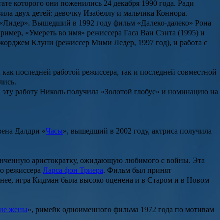
ате которого они поженились 24 декабря 1990 года. Ради
ила двух детей: девочку Изабеллу и мальчика Коннора.
 «Лидер»
. Вышедший в 1992 году фильм
«Далеко-далеко» Рона
пример,
«Умереть во имя»
режиссера Гаса Ван Сэнта (1995) и
жорджем Клуни
(режиссер Мими Ледер, 1997 год), и работа с
л как последней работой режиссера, так и последней совместной
лись.
За эту работу Николь получила «Золотой глобус» и номинацию на
вена Далдри
«
Часы
», вышедший в 2002 году, актриса получила
тонченную аристократку, ожидающую любимого с войны. Эта
го режиссера
Ларса фон Триера
. Фильм был принят
менее, игра Кидман была высоко оценена и в Старом и в Новом
ие жены
», римейк одноименного фильма 1972 года по мотивам
.