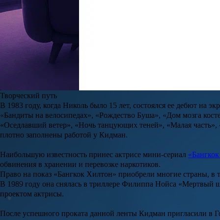
Биография
Николь Мэри Кидман (Nicole Mary Kidman)
родилась 20 июня 19
Николь семья провела в Вашингтоне, где ее отец проводил науч
юношеские годы.
«Внутри все выглядит иначе»: экстрасенс Наталья Бантеева зая
Участница второго сезона психологического реалити «Мастер иг
лишь малую часть происходящего, и привела в пример случай, к
Читать полностью
В десятилетнем возрасте
Николь Кидман
поступила в школу драм
Творческий путь
В 1983 году, когда Николь было 15 лет, состоялся ее дебют на эк
«
Бандиты на велосипедах
», «
Рождество Буша
», «
Дом мозга кост
«
Оседлавший ветер
», «
Ночь танцующих теней
», «
Малая часть
», 
плотно заполнены работой у Кидман.
Наибольшую известность принес актрисе мини-сериал
«Бангкок
обвинения в хранении и перевозке наркотиков.
Право на показ «
Бангкок Хилтон
» приобрели многие страны, в 
В 1989 году она снялась в триллере
Филиппа Нойса «Мертвый 
проектом актрисы.
После успешного проката данной ленты Кидман пригласили в Г