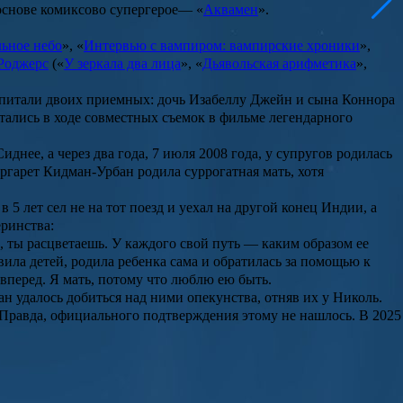
основе комиксово супергерое
—
«
Аквамен
».
ьное небо
», «
Интервью с вампиром: вампирские хроники
»,
Роджерс
(«
У зеркала два лица
», «
Дьявольская арифметика
»,
оспитали двоих приемных: дочь
Изабеллу Джейн
и сына
Коннора
тались в ходе совместных съемок в фильме легендарного
иднее, а через два года, 7 июля 2008 года, у супругов родилась
ргарет Кидман-Урбан
родила суррогатная мать, хотя
в 5 лет сел не на тот поезд и уехал на другой конец Индии, а
еринства:
, ты расцветаешь. У каждого свой путь — каким образом ее
ила детей, родила ребенка сама и обратилась за помощью к
 вперед. Я мать, потому что люблю ею быть.
н удалось добиться над ними опекунства, отняв их у Николь.
 Правда, официального подтверждения этому не нашлось. В 2025