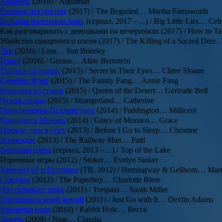
Аквамен
(2018) / Aquaman
Роковое искушение
(2017) / The Beguiled… Martha Farnsworth
Большая маленькая ложь
(сериал, 2017 – ...) / Big Little Lies… Cel
Как разговаривать с девушками на вечеринках (2017) / How to Talk
Убийство священного оленя (2017) / The Killing of a Sacred Deer…
Лев
(2016) / Lion… Sue Brierley
Гений
(2016) / Genius… Aline Bernstein
Тайна в их глазах
(2015) / Secret in Their Eyes… Claire Sloane
Семейка Фэнг
(2015) / The Family Fang… Annie Fang
Королева пустыни
(2015) / Queen of the Desert… Gertrude Bell
Чужая страна
(2015) / Strangerland… Catherine
Приключения Паддингтона
(2014) / Paddington… Millicent
Принцесса Монако
(2014) / Grace of Monaco… Grace
Прежде, чем я усну
(2013) / Before I Go to Sleep… Christine
Возмездие
(2013) / The Railway Man… Patti
Вершина озера
(сериал, 2013 – ...) / Top of the Lake
Порочные игры (2012) / Stoker… Evelyn Stoker
Хемингуэй и Геллхорн
(ТВ, 2012) / Hemingway & Gellhorn… Mart
Газетчик
(2012) / The Paperboy… Charlotte Bless
Что скрывает ложь
(2011) / Trespass… Sarah Miller
Притворись моей женой
(2011) / Just Go with It… Devlin Adams
Кроличья нора
(2010) / Rabbit Hole… Becca
Девять
(2009) / Nine… Claudia