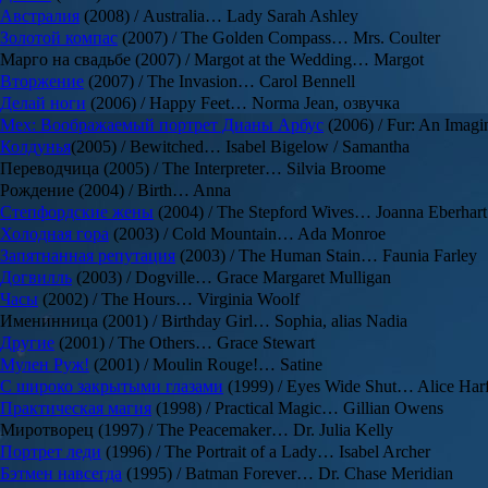
Австралия
(2008) / Australia… Lady Sarah Ashley
Золотой компас
(2007) / The Golden Compass… Mrs. Coulter
Марго на свадьбе (2007) / Margot at the Wedding… Margot
Вторжение
(2007) / The Invasion… Carol Bennell
Делай ноги
(2006) / Happy Feet… Norma Jean, озвучка
Мех: Воображаемый портрет Дианы Арбус
(2006) / Fur: An Imagi
Колдунья
(2005) / Bewitched… Isabel Bigelow / Samantha
Переводчица (2005) / The Interpreter… Silvia Broome
Рождение (2004) / Birth… Anna
Степфордские жены
(2004) / The Stepford Wives… Joanna Eberhart
Холодная гора
(2003) / Cold Mountain… Ada Monroe
Запятнанная репутация
(2003) / The Human Stain… Faunia Farley
Догвилль
(2003) / Dogville… Grace Margaret Mulligan
Часы
(2002) / The Hours… Virginia Woolf
Именинница (2001) / Birthday Girl… Sophia, alias Nadia
Другие
(2001) / The Others… Grace Stewart
Мулен Руж!
(2001) / Moulin Rouge!… Satine
С широко закрытыми глазами
(1999) / Eyes Wide Shut… Alice Har
Практическая магия
(1998) / Practical Magic… Gillian Owens
Миротворец (1997) / The Peacemaker… Dr. Julia Kelly
Портрет леди
(1996) / The Portrait of a Lady… Isabel Archer
Бэтмен навсегда
(1995) / Batman Forever… Dr. Chase Meridian