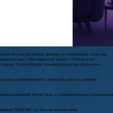
Дэвида Кидман
и
Джанелль Энн Макнэйл
. Первые годы жизни
ны отправилась в Австралию, где Николь провела детские и
ной жизни проекта. Экстрасенс призналась, что зрители видят
атр для молодёжи, а потом в Театр Филип Стрит.
али роли в австралийских фильмах и телесериалах, таких как
израчный мир
», «
Мельбурнский кубок
», «
Победители
»,
 город
». Таким образом, восьмидесятые годы были очень
 Таиланде, приговоренной к смертной казни по ложному
шимся компанией Warner Bros., и ставшим первым голливудским
онщике NASCAR, где Николь сыграла врача.