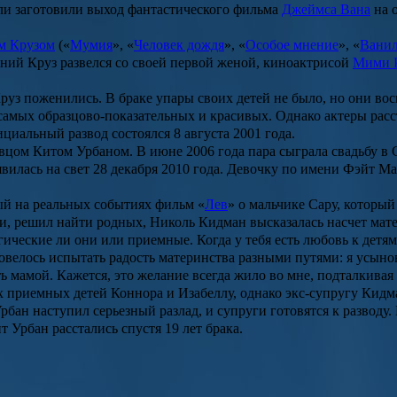
ли заготовили выход фантастического фильма
Джеймса Вана
на 
м Крузом
(«
Мумия
», «
Человек дождя
», «
Особое мнение
», «
Ванил
ений Круз развелся со своей первой женой, киноактрисой
Мими 
 Круз поженились. В браке упары своих детей не было, но они в
самых образцово-показательных и красивых. Однако актеры расс
ициальный развод состоялся 8 августа 2001 года.
евцом
Китом Урбаном.
В июне 2006 года пара сыграла свадьбу в С
явилась на свет 28 декабря 2010 года. Девочку по имени
Фэйт Ма
ый на реальных событиях фильм «
Лев
» о мальчике Сару, который 
ии, решил найти родных,
Николь Кидман
высказалась насчет мат
ческие ли они или приемные. Когда у тебя есть любовь к детям
велось испытать радость материнства разными путями: я усынов
ь мамой. Кажется, это желание всегда жило во мне, подталкивая
х приемных детей Коннора и Изабеллу, однако экс-супругу Кидма
ан наступил серьезный разлад, и супруги готовятся к разводу.
Урбан расстались спустя 19 лет брака.