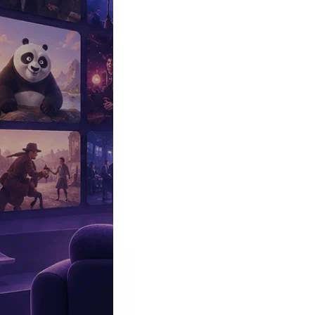
Эксклюзив
Реалити
Рецензии
#КАКВКИНО
Битва экстрасенсов
Фильмы
Сериалы
Шоу
Звезды
Премьеры
Лайфстайл
Интересное
#
Быт
#
Деньги
#
Дети
#
Дом
#
Еда
#
Здоровье
#
Знаменитости
#
Инт
#
Путешествия
#
Российские звезды
#
Российский сериал
#
Семья
#
отношения
#
реалити
#
роман
#
съемка
#
съемки
#
тв
#
шоу-бизнес
Промокоды Островок
Промокоды Отелло
Промокоды Золотое я
Промокоды Снежная Королева
Промокоды Арома Бутик
Промок
Издательство
Рекламодателям
Условия использования
Контакты
Персоны
Мелинда МакГроу
Melinda McGraw
Актриса
Дата и место рождения:
25 октября 1963 (62 года), Никосия, Кип
Биография
Участвовал
Фото
Видеo
Реклама
Американская актриса.
Мелинда МакГроу
(Melinda McGraw) родилась на Кипре, а выросл
Голодовка и силикон: на что пошла Джованна Антонелли ради 