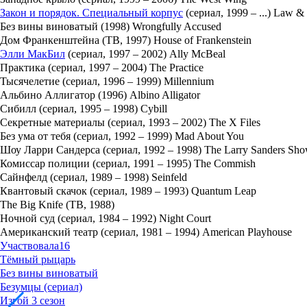
Закон и порядок. Специальный корпус
(сериал, 1999 – ...) Law & 
Без вины виноватый (1998) Wrongfully Accused
Дом Франкенштейна (ТВ, 1997) House of Frankenstein
Элли МакБил
(сериал, 1997 – 2002) Ally McBeal
Практика (сериал, 1997 – 2004) The Practice
Тысячелетие (сериал, 1996 – 1999) Millennium
Альбино Аллигатор (1996) Albino Alligator
Сибилл (сериал, 1995 – 1998) Cybill
Секретные материалы (сериал, 1993 – 2002) The X Files
Без ума от тебя (сериал, 1992 – 1999) Mad About You
Шоу Ларри Сандерса (сериал, 1992 – 1998) The Larry Sanders Sh
Комиссар полиции (сериал, 1991 – 1995) The Commish
Сайнфелд (сериал, 1989 – 1998) Seinfeld
Квантовый скачок (сериал, 1989 – 1993) Quantum Leap
The Big Knife (ТВ, 1988)
Ночной суд (сериал, 1984 – 1992) Night Court
Американский театр (сериал, 1981 – 1994) American Playhouse
Участвовала
16
Тёмный рыцарь
Без вины виноватый
Безумцы (сериал)
Изгой 3 сезон