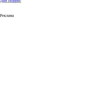
Дин Норрис
Реклама