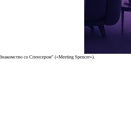
 роскошные волосы и эффектная фигура — над ее экранным
х театров, а затем в 1990 году вернулась в США.
Wrongfully Accused»), "
Чокнутый профессор 2: Семья Клампов
"
етные материалы
" («The X Files»), "
Центр вселенной
" («Center of
аянные домохозяйки
" («Desperate Housewives»), "
Гавайи 5.0
"
Знакомство со Спенсером
" («Meeting Spencer»).