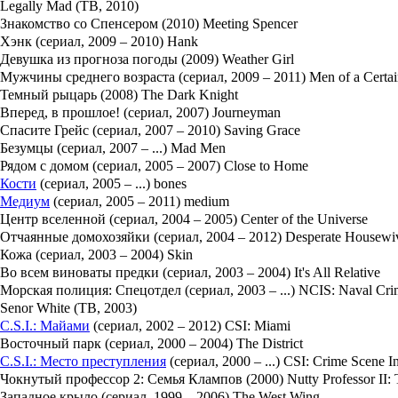
Legally Mad (ТВ, 2010)
Знакомство со Спенсером (2010) Meeting Spencer
Хэнк (сериал, 2009 – 2010) Hank
Девушка из прогноза погоды (2009) Weather Girl
Мужчины среднего возраста (сериал, 2009 – 2011) Men of a Certa
Темный рыцарь (2008) The Dark Knight
Вперед, в прошлое! (сериал, 2007) Journeyman
Спасите Грейс (сериал, 2007 – 2010) Saving Grace
Безумцы (сериал, 2007 – ...) Mad Men
Рядом с домом (сериал, 2005 – 2007) Close to Home
Кости
(сериал, 2005 – ...) bones
Медиум
(сериал, 2005 – 2011) medium
Центр вселенной (сериал, 2004 – 2005) Center of the Universe
Отчаянные домохозяйки (сериал, 2004 – 2012) Desperate Housewi
Кожа (сериал, 2003 – 2004) Skin
Во всем виноваты предки (сериал, 2003 – 2004) It's All Relative
Морская полиция: Спецотдел (сериал, 2003 – ...) NCIS: Naval Crimi
Senor White (ТВ, 2003)
C.S.I.: Майами
(сериал, 2002 – 2012) CSI: Miami
Восточный парк (сериал, 2000 – 2004) The District
C.S.I.: Место преступления
(сериал, 2000 – ...) CSI: Crime Scene In
Чокнутый профессор 2: Семья Клампов (2000) Nutty Professor II:
Западное крыло (сериал, 1999 – 2006) The West Wing