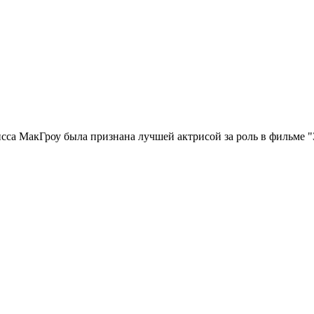
азильских сериалов. Восточные наряды, выразительный макияж,
ванне Антонелли пришлось немало постараться ради роли.
сства
в Лондоне, некоторое время выступала на сценах британски
торых наиболее заметные — в картинах "
Без вины виноватый
" («
night») и сериалах "
Комиссар полиции
" («The Commish»), "
Секр
 таких популярных проектах, как "
Безумцы
" («Mad Men»), "
Отч
сса МакГроу
была признана лучшей актрисой за роль в фильме "