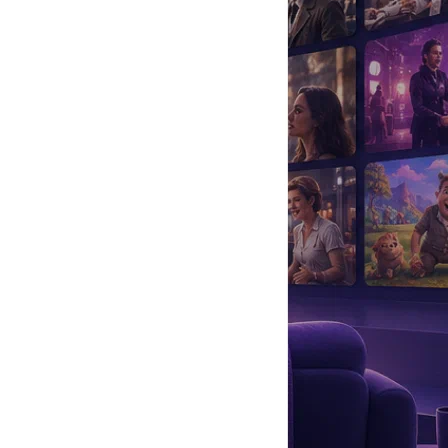
да
#
Музыка
#
Мультфильм
#
Ностальгия
#
Питомцы
#
Шоу
#
артисты
#
болезнь
#
брак
#
звезды
#
лайфстайл
#
новость
 городского детского театра.