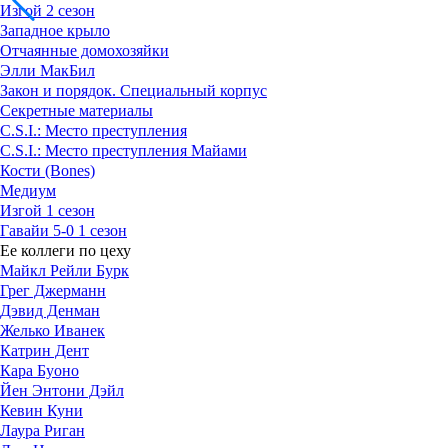
Изгой 2 сезон
Западное крыло
Отчаянные домохозяйки
Элли МакБил
Закон и порядок. Специальный корпус
Секретные материалы
C.S.I.: Место преступления
C.S.I.: Место преступления Майами
Кости (Bones)
Медиум
Изгой 1 сезон
Гавайи 5-0 1 сезон
Ее коллеги по цеху
Майкл Рейли Бурк
Грег Джерманн
Дэвид Денман
Желько Иванек
Катрин Дент
Кара Буоно
Йен Энтони Дэйл
Кевин Куни
Лаура Риган