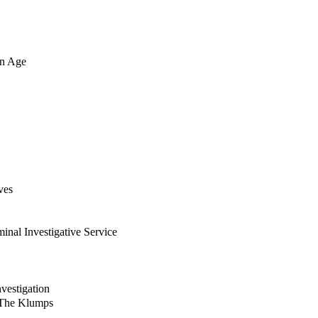
in Age
ves
nal Investigative Service
vestigation
 The Klumps