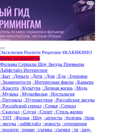
Эксклюзив
Реалити
Рецензии
#КАКВКИНО
Битва экстрасенсов
Фильмы
Сериалы
Шоу
Звезды
Премьеры
Лайфстайл
Интересное
#
Быт
#
Деньги
#
Дети
#
Дом
#
Еда
#
Здоровье
#
Знаменитости
#
Интересные факты
#
Карьера
#
Красота
#
Культура
#
Личная жизнь
#
Мода
#
Музыка
#
Мультфильм
#
Ностальгия
#
Питомцы
#
Путешествия
#
Российские звезды
#
Российский сериал
#
Семья
#
Сериал
#
Скандал
#
Слухи
#
Спорт
#
Стиль жизни
#
ТНТ
#
Фильм
#
Шоу
#
артисты
#
болезнь
#
брак
#
звезды
#
лайфстайл
#
новость
#
отношения
#
реалити
#
роман
#
съемка
#
съемки
#
тв
#
шоу-