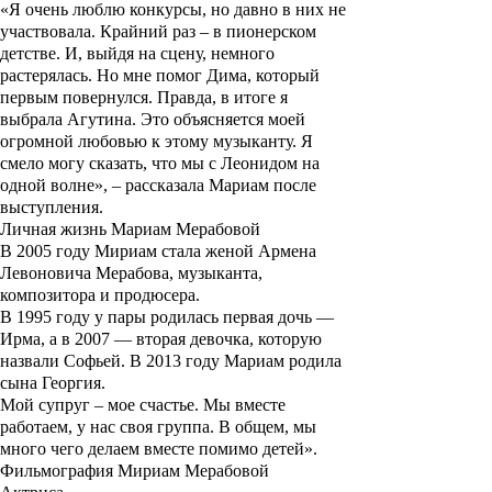
«Я очень люблю конкурсы, но давно в них не
участвовала. Крайний раз – в пионерском
детстве. И, выйдя на сцену, немного
растерялась. Но мне помог Дима, который
первым повернулся. Правда, в итоге я
выбрала Агутина. Это объясняется моей
огромной любовью к этому музыканту. Я
смело могу сказать, что мы с Леонидом на
одной волне», – рассказала Мариам после
выступления.
Личная жизнь Мариам Мерабовой
В 2005 году Мириам стала женой
Армена
Левоновича Мерабова, музыканта,
композитора и продюсера.
В 1995 году у пары родилась первая дочь —
Ирма, а в 2007 — вторая девочка, которую
назвали Софьей. В 2013 году Мариам родила
сына Георгия.
Мой супруг – мое счастье. Мы вместе
работаем, у нас своя группа. В общем, мы
много чего делаем вместе помимо детей».
Фильмография Мириам Мерабовой