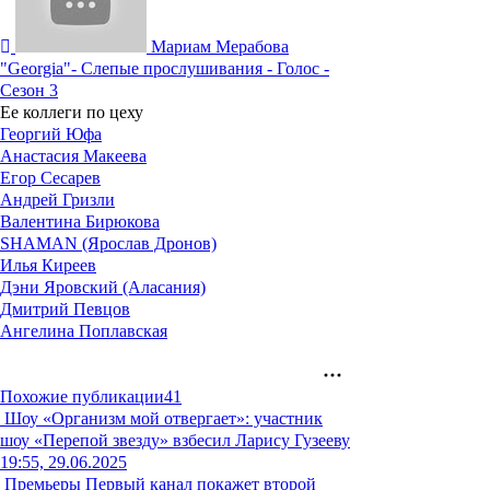
Мариам Мерабова
"Georgia"- Слепые прослушивания - Голос -
Сезон 3
Ее коллеги по цеху
Георгий Юфа
Анастасия Макеева
Егор Сесарев
Андрей Гризли
Валентина Бирюкова
SHAMAN (Ярослав Дронов)
Илья Киреев
Дэни Яровский (Аласания)
Дмитрий Певцов
Ангелина Поплавская
Похожие публикации
41
Шоу
«Организм мой отвергает»: участник
шоу «Перепой звезду» взбесил Ларису Гузееву
19:55, 29.06.2025
Премьеры
Первый канал покажет второй