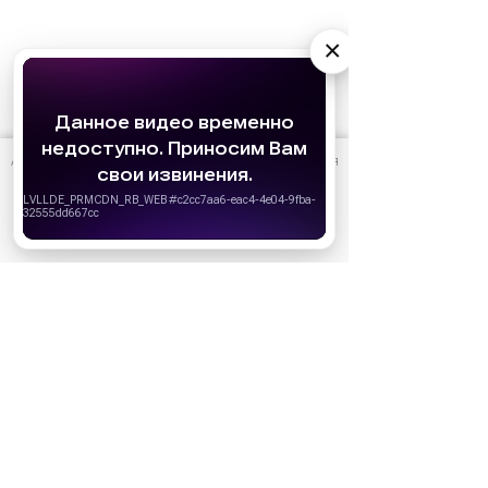
×
АО «Издательство СЕМЬ ДНЕЙ»
использует cookie
для
персонализации сервисов и удобства пользователей.
Вы можете запретить сохранение cookie в настройках
своего браузера.
Хорошо