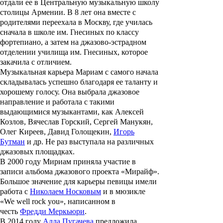
отдали ее в Центральную музыкальную школу
столицы Армении. В 8 лет она вместе с
родителями переехала в Москву, где училась
сначала в школе им. Гнесиных по классу
фортепиано, а затем на джазово-эстрадном
отделении училища им. Гнесиных, которое
закачила с отличием.
Музыкальная карьера Мариам с самого начала
складывалась успешно благодаря ее таланту и
хорошему голосу. Она выбрала джазовое
направление и работала с такими
выдающимися музыкантами, как Алексей
Козлов, Вячеслав Горский, Сергей Манукян,
Олег Киреев, Давид Голощекин,
Игорь
Бутман
и др. Не раз выступала на различных
джазовых площадках.
В 2000 году Мириам приняла участие в
записи альбома джазового проекта «Мирайф».
Большое значение для карьеры певицы имели
работа с
Николаем Носковым
и в мюзикле
«We well rock you», написанном в
честь
Фредди Меркьюри
.
В 2014 году
Алла Пугачева
предложила