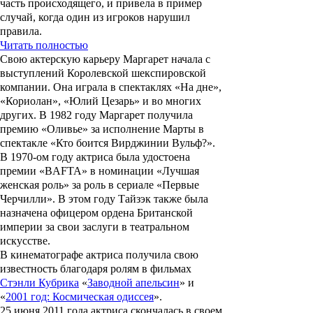
часть происходящего, и привела в пример
случай, когда один из игроков нарушил
правила.
Читать полностью
Свою актерскую карьеру
Маргарет
начала с
выступлений Королевской шекспировской
компании. Она играла в спектаклях «
На дне
»,
«
Кориолан
», «
Юлий Цезарь
» и во многих
других. В 1982 году
Маргарет
получила
премию «
Оливье
» за исполнение
Марты
в
спектакле «
Кто боится Вирджинии Вульф?
».
В 1970-ом году актриса была удостоена
премии «
BAFTA
» в номинации «Лучшая
женская роль» за роль в сериале «
Первые
Черчилли
». В этом году
Тайзэк
также была
назначена офицером ордена Британской
империи за свои заслуги в театральном
искусстве.
В кинематографе актриса получила свою
известность благодаря ролям в фильмах
Стэнли Кубрика
«
Заводной апельсин
» и
«
2001 год: Космическая одиссея
».
25 июня 2011 года актриса скончалась в своем