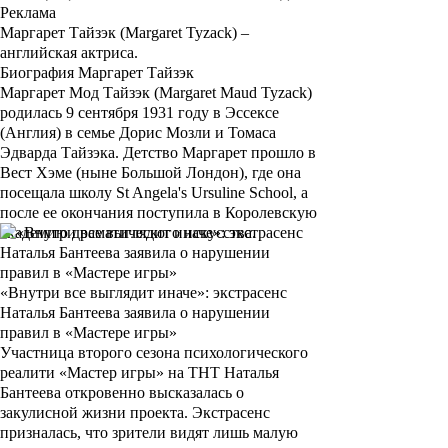
Реклама
Маргарет Тайзэк
(
Margaret Tyzack
) –
английская актриса.
Биография Маргарет Тайзэк
Маргарет Мод Тайзэк
(
Margaret Maud Tyzack
)
родилась 9 сентября 1931 году в Эссексе
(Англия) в семье
Дорис Мозли
и
Томаса
Эдварда Тайзэка
. Детство
Маргарет
прошло в
Вест Хэме (ныне Большой Лондон), где она
посещала школу St Angela's Ursuline School, а
после ее окончания поступила в Королевскую
академию драматического искусства.
«Внутри все выглядит иначе»: экстрасенс
Наталья Бантеева заявила о нарушении
правил в «Мастере игры»
Участница второго сезона психологического
реалити «Мастер игры» на ТНТ Наталья
Бантеева откровенно высказалась о
закулисной жизни проекта. Экстрасенс
призналась, что зрители видят лишь малую