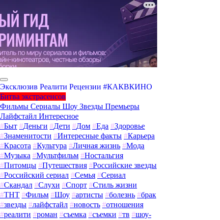
Эксклюзив
Реалити
Рецензии
#КАКВКИНО
Битва экстрасенсов
Фильмы
Сериалы
Шоу
Звезды
Премьеры
Лайфстайл
Интересное
#
Быт
#
Деньги
#
Дети
#
Дом
#
Еда
#
Здоровье
#
Знаменитости
#
Интересные факты
#
Карьера
#
Красота
#
Культура
#
Личная жизнь
#
Мода
#
Музыка
#
Мультфильм
#
Ностальгия
#
Питомцы
#
Путешествия
#
Российские звезды
#
Российский сериал
#
Семья
#
Сериал
#
Скандал
#
Слухи
#
Спорт
#
Стиль жизни
#
ТНТ
#
Фильм
#
Шоу
#
артисты
#
болезнь
#
брак
#
звезды
#
лайфстайл
#
новость
#
отношения
#
реалити
#
роман
#
съемка
#
съемки
#
тв
#
шоу-