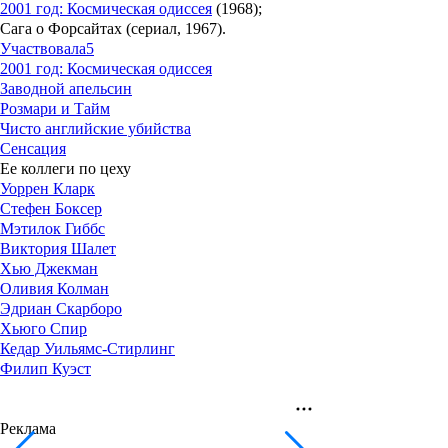
2001 год: Космическая одиссея
(1968);
Сага о Форсайтах (сериал, 1967).
Участвовала
5
2001 год: Космическая одиссея
Заводной апельсин
Розмари и Тайм
Чисто английские убийства
Сенсация
Ее коллеги по цеху
Уоррен Кларк
Стефен Боксер
Мэтилок Гиббс
Виктория Шалет
Хью Джекман
Оливия Колман
Эдриан Скарборо
Хьюго Спир
Кедар Уильямс-Стирлинг
Филип Куэст
Реклама