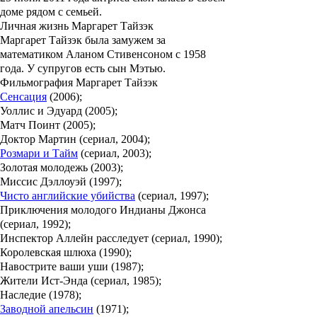
доме рядом с семьей.
Личная жизнь Маргарет Тайзэк
Маргарет Тайзэк
была замужем за
математиком
Аланом Стивенсоном
с 1958
года. У супругов есть сын
Мэтью
.
Фильмография Маргарет Тайзэк
Сенсация
(2006);
Уоллис и Эдуард (2005);
Матч Поинт (2005);
Доктор Мартин (сериал, 2004);
Розмари и Тайм
(сериал, 2003);
Золотая молодежь (2003);
Миссис Дэллоуэй (1997);
Чисто английские убийства
(сериал, 1997);
Приключения молодого Индианы Джонса
(сериал, 1992);
Инспектор Аллейн расследует (сериал, 1990);
Королевская шлюха (1990);
Навострите ваши уши (1987);
Жители Ист-Энда (сериал, 1985);
Наследие (1978);
Заводной апельсин
(1971);