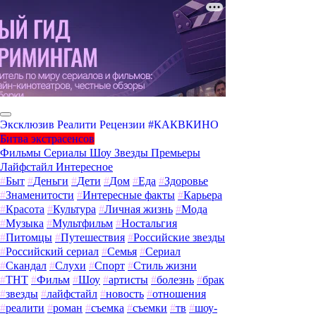
Эксклюзив
Реалити
Рецензии
#КАКВКИНО
Битва экстрасенсов
Фильмы
Сериалы
Шоу
Звезды
Премьеры
Лайфстайл
Интересное
#
Быт
#
Деньги
#
Дети
#
Дом
#
Еда
#
Здоровье
#
Знаменитости
#
Интересные факты
#
Карьера
#
Красота
#
Культура
#
Личная жизнь
#
Мода
#
Музыка
#
Мультфильм
#
Ностальгия
#
Питомцы
#
Путешествия
#
Российские звезды
#
Российский сериал
#
Семья
#
Сериал
#
Скандал
#
Слухи
#
Спорт
#
Стиль жизни
#
ТНТ
#
Фильм
#
Шоу
#
артисты
#
болезнь
#
брак
#
звезды
#
лайфстайл
#
новость
#
отношения
#
реалити
#
роман
#
съемка
#
съемки
#
тв
#
шоу-