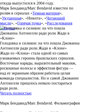
откуда выпустился в 2004 году.
Марк Бендавид/Marc Bendavid
известен по
ролям в сериалах «
Темная материя
»,
«
Укушенная
», «
Никита
», «
Читающий
мысли
», «
Горячая точка
», «
Расследования
Мердока
».
Голодовка и силикон: на что пошла Джованна
Антонелли ради роли Жади в «Клоне»
Жади из «Клона» стала одной из самых
узнаваемых героинь бразильских сериалов.
Восточные наряды, выразительный макияж,
роскошные волосы и эффектная фигура —
над ее экранным образом работала целая
команда специалистов. Но и самой Джованне
Антонелли пришлось немало постараться
ради роли.
Читать полностью
Марк Бендавид/Marc Bendavid. Фильмография