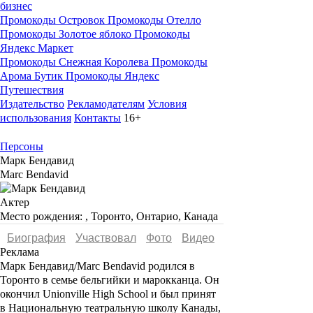
бизнес
Промокоды Островок
Промокоды Отелло
Промокоды Золотое яблоко
Промокоды
Яндекс Маркет
Промокоды Снежная Королева
Промокоды
Арома Бутик
Промокоды Яндекс
Путешествия
Издательство
Рекламодателям
Условия
использования
Контакты
16+
Персоны
Марк Бендавид
Marc Bendavid
Актер
Место рождения:
, Торонто, Онтарио, Канада
Биография
Участвовал
Фото
Видеo
Реклама
Марк Бендавид/Marc Bendavid
родился в
Торонто в семье бельгийки и марокканца. Он
окончил Unionville High School и был принят
в Национальную театральную школу Канады,