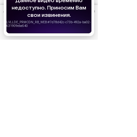
АО «Издательство СЕМЬ ДНЕЙ»
использует cookie
для
персонализации сервисов и удобства пользователей.
Ожидаемые премьеры
Вы можете запретить сохранение cookie в настройках
своего браузера.
Голодные игры: Рассвет Жатвы (2026)
19.11.2026
Хорошо
Последний богатырь. Колобок (2026)
13.08.2026
Битва моторов (2026)
08.10.2026
Волшебник Изумрудного города. Великий и
ужасный (2027)
01.01.2027
Дюна: Часть третья (2026)
18.12.2026
За кадром
Реклама
Популярные сериалы
Олдскул 2 сезон (2026)
Холод (2026)
Дом Дракона 3 сезон
Медведь 5 сезон (2026)