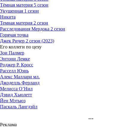
Тёмная материя 5 сезон
Укушенная 1 сезон
Никита
Темная материя 2 сезон
Расследования Мердока 2 сезон
Горячая точка
Джек Ричер 2 сезон (2023)
Его коллеги по цеху
Зои Палмер
Энтони Лемке
Роджер Р. Кросс
Расселл Юэнь
Алекс Маллари мл.
Джоделль Ферланд
Мелисса О’Нил
Дэвид Хьюлетт
Йен Мэтьюз
Паскаль Лангдэйл
Реклама