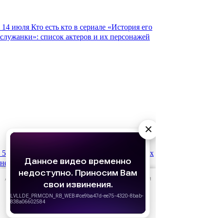
14 июля
Кто есть кто в сериале «История его
служанки»: список актеров и их персонажей
×
5 июля
Свадебный сезон: 10 самых стильных
невест из культовых сериалов
АО «Издательство СЕМЬ ДНЕЙ»
использует cookie
для
персонализации сервисов и удобства пользователей.
Вы можете запретить сохранение cookie в настройках
своего браузера.
Хорошо