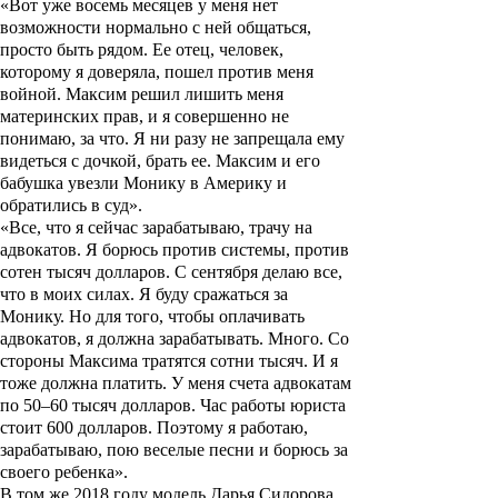
«Вот уже восемь месяцев у меня нет
возможности нормально с ней общаться,
просто быть рядом. Ее отец, человек,
которому я доверяла, пошел против меня
войной. Максим решил лишить меня
материнских прав, и я совершенно не
понимаю, за что. Я ни разу не запрещала ему
видеться с дочкой, брать ее. Максим и его
бабушка увезли Монику в Америку и
обратились в суд».
«Все, что я сейчас зарабатываю, трачу на
адвокатов. Я борюсь против системы, против
сотен тысяч долларов. С сентября делаю все,
что в моих силах. Я буду сражаться за
Монику. Но для того, чтобы оплачивать
адвокатов, я должна зарабатывать. Много. Со
стороны Максима тратятся сотни тысяч. И я
тоже должна платить. У меня счета адвокатам
по 50–60 тысяч долларов. Час работы юриста
стоит 600 долларов. Поэтому я работаю,
зарабатываю, пою веселые песни и борюсь за
своего ребенка».
В том же 2018 году модель
Дарья Сидорова
,