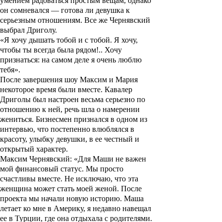
умением радоваться простым вещам, однако
он сомневался — готова ли девушка к
серьезным отношениям. Все же Чернявский
выбрал Дриголу.
«
Я хочу дышать тобой и с тобой. Я хочу,
чтобы ты всегда была рядом!.. Хочу
признаться: на самом деле я очень люблю
тебя
»
.
После завершения шоу Максим и Мария
некоторое время были вместе. Кавалер
Дриголы был настроен весьма серьезно по
отношению к ней, речь шла о намерении
жениться. Бизнесмен признался в одном из
интервью, что постепенно влюблялся в
красоту, улыбку девушки, в ее честный и
открытый характер.
Максим Чернявский:
«
Для Маши не важен
мой финансовый статус. Мы просто
счастливы вместе. Не исключаю, что эта
женщина может стать моей женой. После
проекта мы начали новую историю. Маша
летает ко мне в Америку, я недавно навещал
ее в Турции, где она отдыхала с родителями.