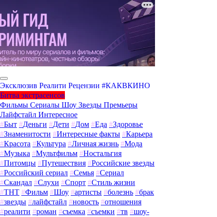
Эксклюзив
Реалити
Рецензии
#КАКВКИНО
Битва экстрасенсов
Фильмы
Сериалы
Шоу
Звезды
Премьеры
Лайфстайл
Интересное
#
Быт
#
Деньги
#
Дети
#
Дом
#
Еда
#
Здоровье
#
Знаменитости
#
Интересные факты
#
Карьера
#
Красота
#
Культура
#
Личная жизнь
#
Мода
#
Музыка
#
Мультфильм
#
Ностальгия
#
Питомцы
#
Путешествия
#
Российские звезды
#
Российский сериал
#
Семья
#
Сериал
#
Скандал
#
Слухи
#
Спорт
#
Стиль жизни
#
ТНТ
#
Фильм
#
Шоу
#
артисты
#
болезнь
#
брак
#
звезды
#
лайфстайл
#
новость
#
отношения
#
реалити
#
роман
#
съемка
#
съемки
#
тв
#
шоу-