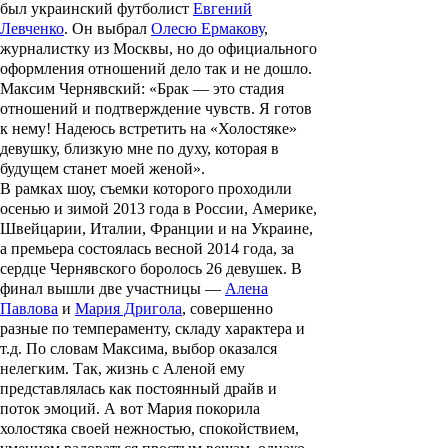
был украинский футболист
Евгений
Левченко
. Он выбрал
Олесю Ермакову
,
журналистку из Москвы, но до официального
оформления отношений дело так и не дошло.
Максим Чернявский:
«
Брак — это стадия
отношений и подтверждение чувств. Я готов
к нему! Надеюсь встретить на «Холостяке»
девушку, близкую мне по духу, которая в
будущем станет моей женой
»
.
В рамках шоу, съемки которого проходили
осенью и зимой 2013 года в России, Америке,
Швейцарии, Италии, Франции и на Украине,
а премьера состоялась весной 2014 года, за
сердце Чернявского боролось 26 девушек. В
финал вышли две участницы —
Алена
Павлова
и
Мария Дригола
, совершенно
разные по темпераменту, складу характера и
т.д. По словам Максима, выбор оказался
нелегким. Так, жизнь с Аленой ему
представлялась как постоянный драйв и
поток эмоций. А вот Мария покорила
холостяка своей нежностью, спокойствием,