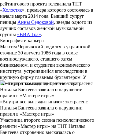
рейтингового проекта телеканала ТНТ
«
Холостяк
», премьера которого состоялась в
начале марта 2014 года. Бывший супруг
певицы
Анны Седоковой
, звезды одного из
лучших составов женской музыкальной
группы
«ВИА Гра»
.
Биография и карьера
Максим Чернявский
родился в украинской
столице 30 августа 1986 года в семье
военнослужащего, ставшего затем
бизнесменом, и студентки экономического
института, устроившейся впоследствии в
крупную фирму главным бухгалтером. У
Максима есть младшие брат и сестра.
«Внутри все выглядит иначе»: экстрасенс
Наталья Бантеева заявила о нарушении
правил в «Мастере игры»
Участница второго сезона психологического
реалити «Мастер игры» на ТНТ Наталья
Бантеева откровенно высказалась о