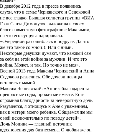
езжай!»
В декабре 2012 года в прессе появились
слухи, что в семье Чернявского и Седоковой
не все гладко. Бывшая солистка группы «ВИА
Гра»
Санта Димопулос
выложила в своем
блоге совместную фотографию с Максимом,
на что его супруга парировала:
«
Очередной раз ошиблась в подруге. Да что
же это такое со мной!!! Или с ними.
Некоторые девушки думают, что каждый сам
за себя на этой войне за мужчин. И что это
война. Может, и так. Но точно не моя
»
.
Весной 2013 года Максим Чернявский и Анна
Седокова развелись. Обе дочери певицы
остались с мамой.
Максим Чернявский:
«
Анне я благодарен за
прекрасные годы, прожитые вместе. Есть
огромная благодарность за невероятную дочь.
Разумеется, я отношусь к Ане с уважением,
как к матери моего ребенка. Общаемся же мы
с ней исключительно по поводу детей
»
.
Дочь Моника — главный источник
вдохновения для бизнесмена. О любви же он