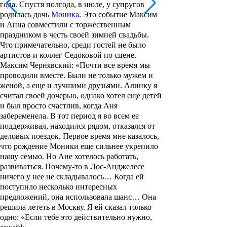
года. Спустя полгода, в июле, у супругов
родилась дочь
Моника
. Это событие Максим
и Анна совместили с торжественным
праздником в честь своей зимней свадьбы.
Что примечательно, среди гостей не было
артистов и коллег Седоковой по сцене.
Максим Чернявский:
«
Почти все время мы
проводили вместе. Были не только мужем и
женой, а еще и лучшими друзьями. Алинку я
считал своей дочерью, однако хотел еще детей
и был просто счастлив, когда Аня
забеременела. В тот период я во всем ее
поддерживал, находился рядом, отказался от
деловых поездок. Первое время мне казалось,
что рождение Моники еще сильнее укрепило
нашу семью. Но Ане хотелось работать,
развиваться. Почему-то в Лос-Анджелесе
ничего у нее не складывалось… Когда ей
поступило несколько интересных
предложений, она использовала шанс… Она
решила лететь в Москву. Я ей сказал только
одно: «Если тебе это действительно нужно,