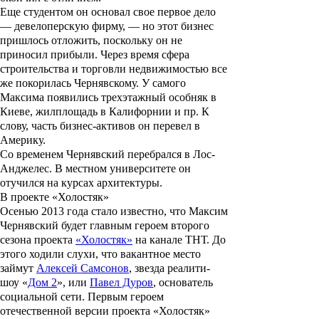
Еще студентом он основал свое первое дело
— девелоперскую фирму, — но этот бизнес
пришлось отложить, поскольку он не
приносил прибыли. Через время сфера
строительства и торговли недвижимостью все
же покорилась Чернявскому. У самого
Максима появились трехэтажный особняк в
Киеве, жилплощадь в Калифорнии и пр. К
слову, часть бизнес-активов он перевел в
Америку.
Со временем Чернявский перебрался в Лос-
Анджелес. В местном университете он
отучился на курсах архитектуры.
В проекте «Холостяк»
Осенью 2013 года стало известно, что Максим
Чернявский будет главным героем второго
сезона проекта
«Холостяк»
на канале ТНТ. До
этого ходили слухи, что вакантное место
займут
Алексей Самсонов
, звезда реалити-
шоу «
Дом 2
», или
Павел Дуров
, основатель
социальной сети. Первым героем
отечественной версии проекта «
Холостяк
»