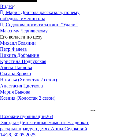
Видео
4
Мария Дригола рассказала, почему
победила именно она
Седокова посвятила клип "Удали"
Максиму Чернявскому
Его коллеги по цеху
Михаил Белянин
Петр Фадеев
Никита Добрынин
Кристина Подгурская
Алена Павлова
Оксана Зровка
Наталья (Холостяк 2 сезон)
Анастасия Цветкова
Мария Быкова
Ксения (Холостяк 2 сезон)
Похожие публикации
263
Звезды
«Детективные моменты»: адвокат
раскрыл правду о детях Анны Седоковой
14:28, 30.05.2025