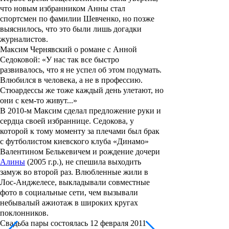
что новым избранником Анны стал
спортсмен по фамилии Шевченко, но позже
выяснилось, что это были лишь догадки
журналистов.
Максим Чернявский о романе с Анной
Седоковой: «У нас так все быстро
развивалось, что я не успел об этом подумать.
Влюбился в человека, а не в профессию.
Стюардессы же тоже каждый день улетают, но
они с кем-то живут...
»
В 2010-м Максим сделал предложение руки и
сердца своей избраннице. Седокова, у
которой к тому моменту за плечами был брак
с футболистом киевского клуба «Динамо»
Валентином Белькевичем
и рождение дочери
Алины
(2005 г.р.), не спешила выходить
замуж во второй раз. Влюбленные жили в
Лос-Анджелесе, выкладывали совместные
фото в социальные сети, чем вызывали
небывалый ажиотаж в широких кругах
поклонников.
Свадьба пары состоялась 12 февраля 2011