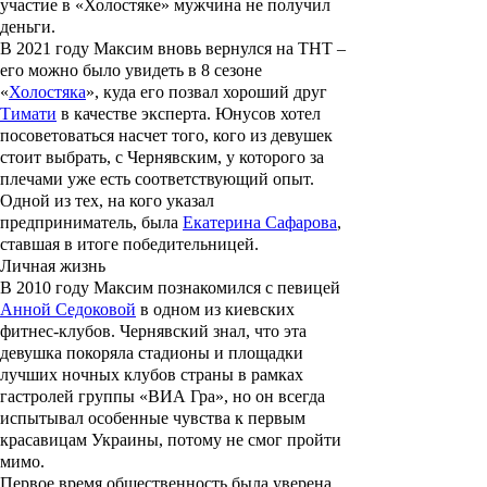
участие в «Холостяке» мужчина не получил
деньги.
В 2021 году Максим вновь вернулся на ТНТ –
его можно было увидеть в 8 сезоне
«
Холостяка
», куда его позвал хороший друг
Тимати
в качестве эксперта. Юнусов хотел
посоветоваться насчет того, кого из девушек
стоит выбрать, с Чернявским, у которого за
плечами уже есть соответствующий опыт.
Одной из тех, на кого указал
предприниматель, была
Екатерина Сафарова
,
ставшая в итоге победительницей.
Личная жизнь
В 2010 году Максим познакомился с певицей
Анной Седоковой
в одном из киевских
фитнес-клубов. Чернявский знал, что эта
девушка покоряла стадионы и площадки
лучших ночных клубов страны в рамках
гастролей группы «ВИА Гра», но он всегда
испытывал особенные чувства к первым
красавицам Украины, потому не смог пройти
мимо.
Первое время общественность была уверена,