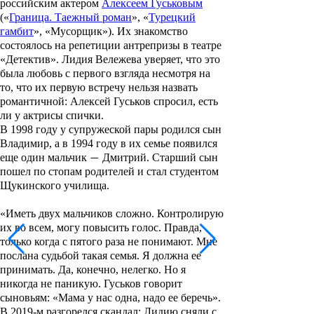
российским актером
Алексеем Гуськовым
(«
Граница. Таежный роман
», «
Турецкий
гамбит
», «
Мусорщик
»). Их знакомство
состоялось на репетиции антрепризы в театре
«Детектив». Лидия Вележева уверяет, что это
была любовь с первого взгляда несмотря на
то, что их первую встречу нельзя назвать
романтичной: Алексей Гуськов спросил, есть
ли у актрисы спички.
В 1998 году у супружеской пары родился сын
Владимир
, а в 1994 году в их семье появился
еще один мальчик
Дмитрий
. Старший сын
—
пошел по стопам родителей и стал студентом
Щукинского училища.
«Иметь двух мальчиков сложно. Контролирую
их во всем, могу повысить голос. Правда,
только когда с пятого раза не понимают. Мне
послана судьбой такая семья. Я должна ее
принимать. Да, конечно, нелегко. Но я
никогда не паникую. Гуськов говорит
сыновьям: «Мама у нас одна, надо ее беречь».
В 2019-м разгорелся скандал: Лидию сняли с