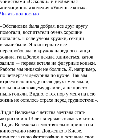
убийствами «Осколки» и необычная
анимационная комедия «Уличные коты».
Читать полностью
«
Обстановка была добрая, все друг другу
помогали, воспитатели очень хорошие
попались. После учебы кружки, секции
всякие были. Я в интернате все
перепробовала: в кружок народного танца
ходила, гандболом начала заниматься, каток
залили
первая встала на фигурные коньки.
—
Работы мы никакой не боялись. Я, например,
по четвергам дежурила по кухне. Так мы
втроем всю посуду после двух смен мыли,
полы по-настоящему драили, а не просто
пыль гоняли. Видно, с тех пор у меня на всю
жизнь не осталось страха перед трудностями
»
.
Лидия Вележева с детства мечтала стать
актрисой и в 13 лет впервые снялась в кино.
Лидия Вележева самостоятельно пришла на
киностудию имени Довженко в Киеве,
принесла свою фотографию и оставила свои