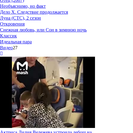
Отец (2007)
Необъяснимо, но факт
Дело Х. Следствие продолжается
Луна (СТС), 2 сезон
Откровения
Снежная любовь, или Сон в зимнюю ночь
Классик
Идеальная пара
Видео
27
Актриса Лидия Вележева устроила дебош на