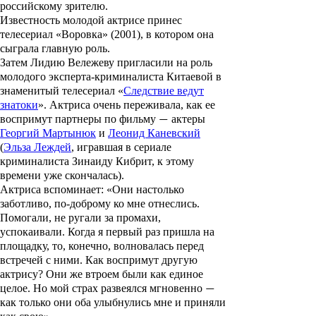
российскому зрителю.
Известность молодой актрисе принес
телесериал
«Воровка»
(2001), в котором она
сыграла главную роль.
Затем Лидию Вележеву пригласили на роль
молодого эксперта-криминалиста Китаевой в
знаменитый телесериал «
Следствие ведут
знатоки
». Актриса очень переживала, как ее
воспримут партнеры по фильму
актеры
—
Георгий Мартынюк
и
Леонид Каневский
(
Эльза Леждей
, игравшая в сериале
криминалиста Зинаиду Кибрит, к этому
времени уже скончалась).
Актриса вспоминает: «Они настолько
заботливо, по-доброму ко мне отнеслись.
Помогали, не ругали за промахи,
успокаивали. Когда я первый раз пришла на
площадку, то, конечно, волновалась перед
встречей с ними. Как воспримут другую
актрису? Они же втроем были как единое
целое. Но мой страх развеялся мгновенно
—
как только они оба улыбнулись мне и приняли