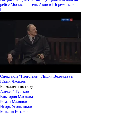
рейсе Москва — Тель-Авив в Шереметьево
Спектакль "Пристань". Лидия Вележева и
Юрий Яковлев
Ее коллеги по цеху
Алексей Гуськов
Виктория Маслова
Роман Мадянов
Игорь Угольников
Михаил Козаков