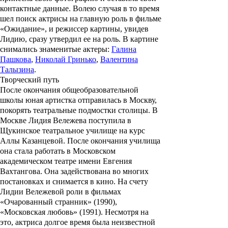
контактные данные. Волею случая в то время
шел поиск актрисы на главную роль в фильме
«Ожидание
»,
и режиссер картины, увидев
Лидию, сразу утвердил ее на роль. В картине
снимались знаменитые актеры:
Галина
Пашкова
,
Николай Гринько
,
Валентина
Талызина
.
Творческий путь
После окончания общеобразовательной
школы юная артистка отправилась в Москву,
покорять театральные подмостки столицы. В
Москве Лидия Вележева поступила в
Щукинское театральное училище на курс
Аллы Казанцевой.
После окончания училища
она стала работать в Московском
академическом театре имени Евгения
Вахтангова. Она задействована во многих
постановках и снимается в кино. На счету
Лидии Вележевой роли в фильмах
«Очарованный странник»
(1990),
«Московская любовь»
(1991). Несмотря на
это, актриса долгое время была неизвестной