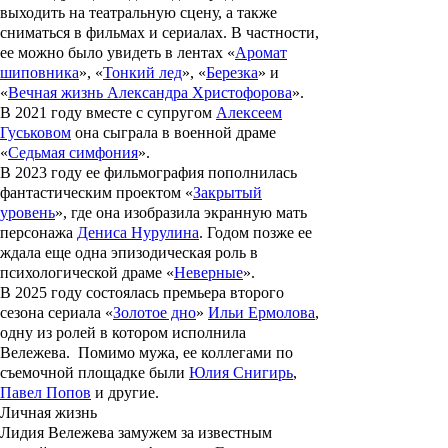
выходить на театральную сцену, а также
сниматься в фильмах и сериалах. В частности,
ее можно было увидеть в лентах «
Аромат
шиповника
», «
Тонкий лед
», «
Березка
» и
«
Вечная жизнь Александра Христофорова
».
В 2021 году вместе с супругом
Алексеем
Гуськовом
она сыграла в военной драме
«
Седьмая симфония
».
В 2023 году ее фильмография пополнилась
фантастическим проектом «
Закрытый
уровень
», где она изобразила экранную мать
персонажа
Дениса Нурулина
. Годом позже ее
ждала еще одна эпизодическая роль в
психологической драме «
Неверные
».
В 2025 году состоялась премьера второго
сезона сериала «
Золотое дно
»
Ильи Ермолова
,
одну из ролей в котором исполнила
Вележева. Помимо мужа, ее коллегами по
съемочной площадке были
Юлия Снигирь
,
Павел Попов
и другие.
Личная жизнь
Лидия Вележева замужем за известным