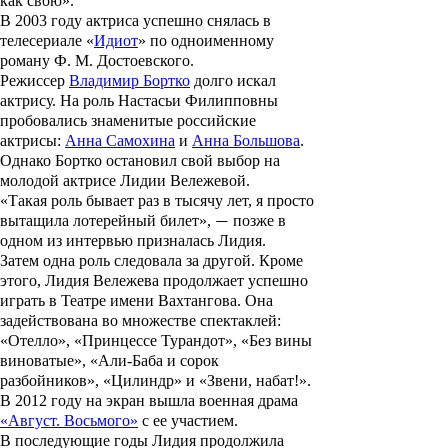
как свою».
В 2003 году актриса успешно снялась в
телесериале «
Идиот
» по одноименному
роману Ф. М. Достоевского.
Режиссер
Владимир Бортко
долго искал
актрису. На роль Настасьи Филипповны
пробовались знаменитые российские
актрисы:
Анна Самохина
и
Анна Большова
.
Однако Бортко остановил свой выбор на
молодой актрисе Лидии Вележевой.
«Такая роль бывает раз в тысячу лет, я просто
вытащила лотерейный билет»,
позже в
—
одном из интервью призналась Лидия.
Затем одна роль следовала за другой. Кроме
этого, Лидия Вележева продолжает успешно
играть в Театре имени Вахтангова. Она
задействована во множестве спектаклей:
«Отелло», «Принцессе Турандот», «Без вины
виноватые», «Али-Баба и сорок
разбойников», «Цилиндр» и «Звени, набат!».
В 2012 году на экран вышла военная драма
«Август. Восьмого»
с ее участием.
В последующие годы Лидия продолжила