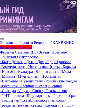
Эксклюзив
Реалити
Рецензии
#КАКВКИНО
Битва экстрасенсов
Фильмы
Сериалы
Шоу
Звезды
Премьеры
Лайфстайл
Интересное
#
Быт
#
Деньги
#
Дети
#
Дом
#
Еда
#
Здоровье
#
Знаменитости
#
Интересные факты
#
Карьера
#
Красота
#
Культура
#
Личная жизнь
#
Мода
#
Музыка
#
Мультфильм
#
Ностальгия
#
Питомцы
#
Путешествия
#
Российские звезды
#
Российский сериал
#
Семья
#
Сериал
#
Скандал
#
Слухи
#
Спорт
#
Стиль жизни
#
ТНТ
#
Фильм
#
Шоу
#
артисты
#
болезнь
#
брак
#
звезды
#
лайфстайл
#
новость
#
отношения
#
реалити
#
роман
#
съемка
#
съемки
#
тв
#
шоу-