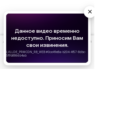
×
АО «Издательство СЕМЬ ДНЕЙ»
использует cookie
для
персонализации сервисов и удобства пользователей.
15 января
Что мы будем смотреть в 2026 году:
Вы можете запретить сохранение cookie в настройках
своего браузера.
самые ожидаемые фильмы
Хорошо
10 июня
Кто есть кто в сериале «Золотое
дно»: актеры и их персонажи