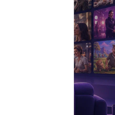
да
#
Музыка
#
Мультфильм
#
Ностальгия
#
Питомцы
#
Шоу
#
артисты
#
болезнь
#
брак
#
звезды
#
лайфстайл
#
новость
аком большинству зрителей благодаря своим ролям в
оты, но и сценарные, а также продюсерские.