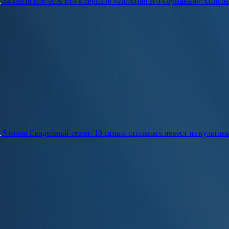
14 июля
Кто есть кто в сериале «История его служанки»: списо
5 июля
Свадебный сезон: 10 самых стильных невест из культов