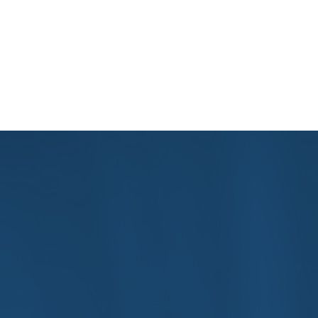
» поделилась результатами преображения
й из участниц масштабного реалити «Пятницы!». Тогда вес девуш
вованы
Стефани Леонидас
,
Питер Динклейдж
,
Кристина Риччи
и 