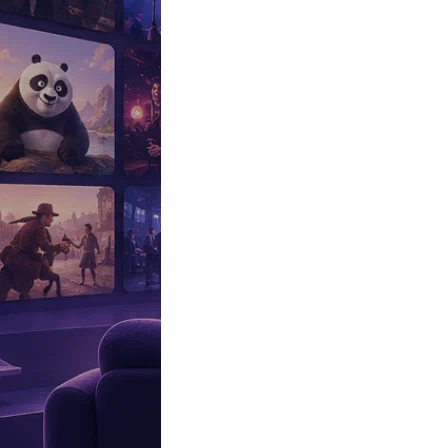
Эксклюзив
Реалити
Рецензии
#КАКВКИНО
Битва экстрасенсов
Фильмы
Сериалы
Шоу
Звезды
Премьеры
Лайфстайл
Интересное
#
Быт
#
Деньги
#
Дети
#
Дом
#
Еда
#
Здоровье
#
Знаменитости
#
Инт
#
Путешествия
#
Российские звезды
#
Российский сериал
#
Семья
#
отношения
#
реалити
#
роман
#
съемка
#
съемки
#
тв
#
шоу-бизнес
Промокоды Островок
Промокоды Отелло
Промокоды Золотое я
Промокоды Снежная Королева
Промокоды Арома Бутик
Промок
Издательство
Рекламодателям
Условия использования
Контакты
Персоны
Ленни Генри
Lenny Henry
Актер, Актер озвучивания, Сценарист
Дата и место рождения:
29 августа 1958 (67 лет), Великобритани
Биография
Участвовал
Фото
Видеo
Реклама
Чернокожий британский актер, сценарист и продюсер
Ленни Ген
кинокартинах
«
Зеркальная маска
», «
Бернард и джинн
», «
Пенело
Полная фильмография Ленни Генри насчитывает около девяноста