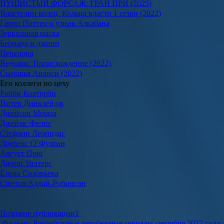
ПУШИСТЫЙ ФОРСАЖ: ГРАН ПРИ (2025)
Властелин колец. Кольца власти 1 сезон (2022)
Гарри Поттер и узник Азкабана
Зеркальная маска
Бернард и джинн
Пенелопа
Ведьмак: Происхождение (2022)
Сыновья Ананси (2022)
Его коллеги по цеху
Робби Колтрейн
Питер Динклейдж
Джейсон Момоа
Джеймс Фелпс
Стефани Леонидас
Лоуренс О’Фуаран
Август Прю
Джули Уолтерс
Елена Соловьева
Синтия Аддай-Робинсон
Похожие публикации
1
Фильмы
Российские и зарубежные сериалы сентября 2022 года: 