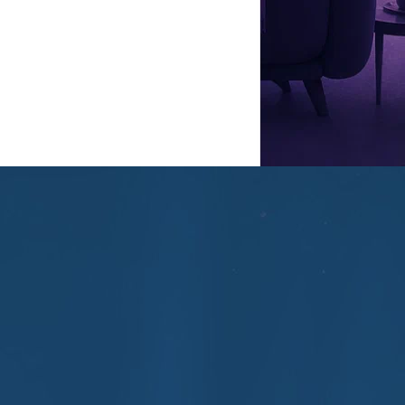
ки составлял 215 килограммов. Однако дойти до финала проекта
другие актеры.