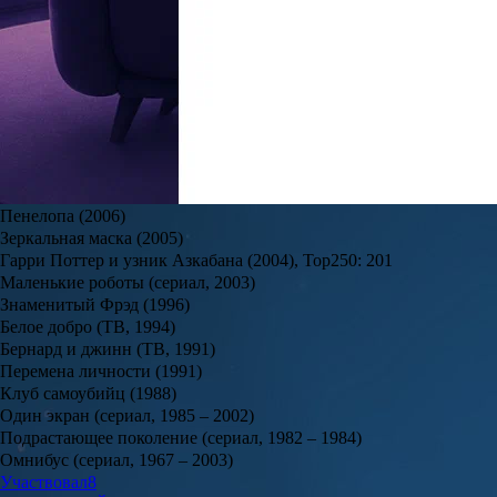
Похудела на 140 кг: Элнара Меликова из шоу «Большие девочки
Уроженка Самары громко заявила о себе в 2024 году, став одно
и получить фигуру мечты у нее не вышло.
Читать полностью
Вместе с Ленни Генрипо на съемочной площадке были задейст
Фильмография Ленни Генри / Lenny Henry
Пираты! Банда неудачников (2012)
Синдикат (сериал, 2012 – ...)
Гарри и Пол (сериал, 2007 – 2012)
Пенелопа (2006)
Зеркальная маска (2005)
Гарри Поттер и узник Азкабана (2004), Top250: 201
Маленькие роботы (сериал, 2003)
Знаменитый Фрэд (1996)
Белое добро (ТВ, 1994)
Бернард и джинн (ТВ, 1991)
Перемена личности (1991)
Клуб самоубийц (1988)
Один экран (сериал, 1985 – 2002)
Подрастающее поколение (сериал, 1982 – 1984)
Омнибус (сериал, 1967 – 2003)
Участвовал
8