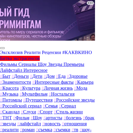
Эксклюзив
Реалити
Рецензии
#КАКВКИНО
Битва экстрасенсов
Фильмы
Сериалы
Шоу
Звезды
Премьеры
Лайфстайл
Интересное
#
Быт
#
Деньги
#
Дети
#
Дом
#
Еда
#
Здоровье
#
Знаменитости
#
Интересные факты
#
Карьера
#
Красота
#
Культура
#
Личная жизнь
#
Мода
#
Музыка
#
Мультфильм
#
Ностальгия
#
Питомцы
#
Путешествия
#
Российские звезды
#
Российский сериал
#
Семья
#
Сериал
#
Скандал
#
Слухи
#
Спорт
#
Стиль жизни
#
ТНТ
#
Фильм
#
Шоу
#
артисты
#
болезнь
#
брак
#
звезды
#
лайфстайл
#
новость
#
отношения
#
реалити
#
роман
#
съемка
#
съемки
#
тв
#
шоу-