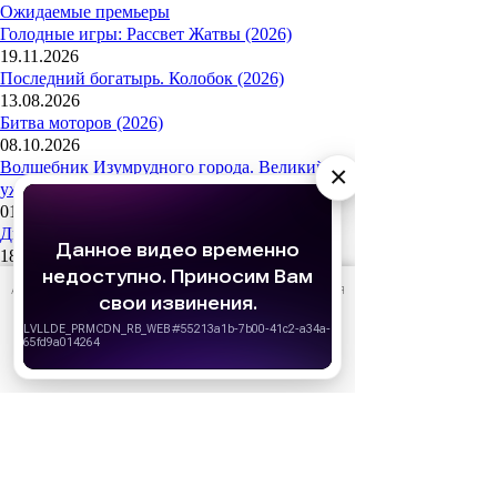
Ожидаемые премьеры
Голодные игры: Рассвет Жатвы (2026)
19.11.2026
Последний богатырь. Колобок (2026)
13.08.2026
Битва моторов (2026)
08.10.2026
Волшебник Изумрудного города. Великий и
×
ужасный (2027)
01.01.2027
Дюна: Часть третья (2026)
18.12.2026
За кадром
АО «Издательство СЕМЬ ДНЕЙ»
использует cookie
для
Реклама
персонализации сервисов и удобства пользователей.
Вы можете запретить сохранение cookie в настройках
своего браузера.
Популярные сериалы
Хорошо
Олдскул 2 сезон (2026)
Холод (2026)
Дом Дракона 3 сезон
Медведь 5 сезон (2026)
История его служанки (2026)
После Фишера. Инквизитор 3 сезон (2026)