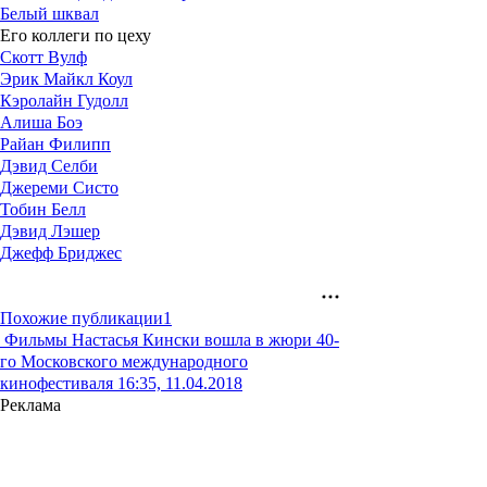
Белый шквал
Его коллеги по цеху
Скотт Вулф
Эрик Майкл Коул
Кэролайн Гудолл
Алиша Боэ
Райан Филипп
Дэвид Селби
Джереми Систо
Тобин Белл
Дэвид Лэшер
Джефф Бриджес
Похожие публикации
1
Фильмы
Настасья Кински вошла в жюри 40-
го Московского международного
кинофестиваля
16:35, 11.04.2018
Реклама