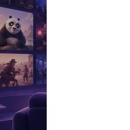
Эксклюзив
Реалити
Рецензии
#КАКВКИНО
Битва экстрасенсов
Фильмы
Сериалы
Шоу
Звезды
Премьеры
Лайфстайл
Интересное
#
Быт
#
Деньги
#
Дети
#
Дом
#
Еда
#
Здоровье
#
Знаменитости
#
Инт
#
Путешествия
#
Российские звезды
#
Российский сериал
#
Семья
#
отношения
#
реалити
#
роман
#
съемка
#
съемки
#
тв
#
шоу-бизнес
Промокоды Островок
Промокоды Отелло
Промокоды Золотое я
Промокоды Снежная Королева
Промокоды Арома Бутик
Промок
Издательство
Рекламодателям
Условия использования
Контакты
Персоны
Джон Кэрролл Линч
John Carroll Lynch
Актер
Дата и место рождения:
1 августа 1963 (63 года), Болдер, Колор
Семейное положение:
Бренда Веле (в браке, нет детей)
Биография
Участвовал
Фото
Видеo
Реклама
Американский актер.
Биография