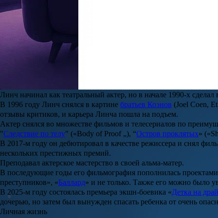
Джон Кэрролл Линч
(John Carroll Lynch) родился 1 августа 1963
Париж в обмен на свободу: какая страшная и позорная участь н
Фильм «Жестокий романс» Эльдара Рязанова и сегодня вызывает
XIX веке становились содержанками состоятельных мужчин. Им
Читать полностью
Он рос с братом и сестрой. Еще в школе, посмотрев постановку 
это помогало ему прятаться от проблем и конфликтов, потому чт
Получал образование при католическом университете.
Карьера
Линч начинал как театральный актер, но в начале 1990-х сделал
В 1996 году Линч снялся в картине
братьев Коэнов
(Joel Coen, E
отзывы критиков, и карьера Линча пошла на подъем.
Актер снялся во множестве фильмов и телесериалов по преимущ
"
Следствие по телу
" («Body of Proof „), “
Остров проклятых
» («Sh
В 2017-м году он дебютировал в качестве режиссера и снял филь
нескольких престижных премий.
Преподавал актерское мастерство в своей альма-матер.
В последующие годы его фильмография пополнилась проектами
преступников
», «
Баллард
» и не только. Также его можно было у
В 2025-м году состоялась премьера экшн-боевика «
Детка на дра
дочерью, но затем был вынужден спасать ребенка от очень опа
Личная жизнь