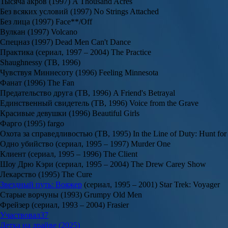
Тысяча акров (1997) A Thousand Acres
Без всяких условий (1997) No Strings Attached
Без лица (1997) Face**/Off
Вулкан (1997) Volcano
Спецназ (1997) Dead Men Can't Dance
Практика (сериал, 1997 – 2004) The Practice
Shaughnessy (ТВ, 1996)
Чувствуя Миннесоту (1996) Feeling Minnesota
Фанат (1996) The Fan
Предательство друга (ТВ, 1996) A Friend's Betrayal
Единственный свидетель (ТВ, 1996) Voice from the Grave
Красивые девушки (1996) Beautiful Girls
Фарго (1995) fargo
Охота за справедливостью (ТВ, 1995) In the Line of Duty: Hunt for 
Одно убийство (сериал, 1995 – 1997) Murder One
Клиент (сериал, 1995 – 1996) The Client
Шоу Дрю Кэри (сериал, 1995 – 2004) The Drew Carey Show
Лекарство (1995) The Cure
Звездный путь: Вояжер
(сериал, 1995 – 2001) Star Trek: Voyager
Старые ворчуны (1993) Grumpy Old Men
Фрейзер (сериал, 1993 – 2004) Frasier
Участвовал
37
Детка на драйве (2025)