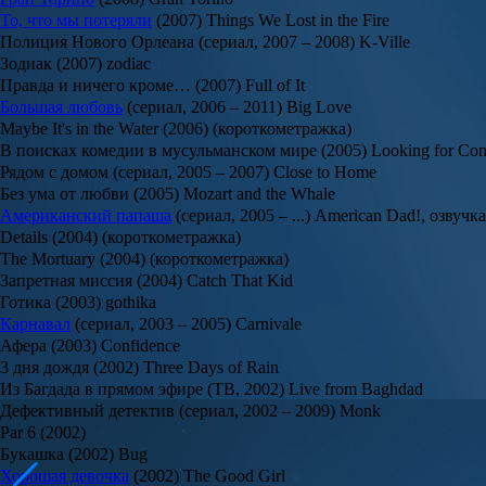
То, что мы потеряли
(2007) Things We Lost in the Fire
Полиция Нового Орлеана (сериал, 2007 – 2008) K-Ville
Зодиак (2007) zodiac
Правда и ничего кроме… (2007) Full of It
Большая любовь
(сериал, 2006 – 2011) Big Love
Maybe It's in the Water (2006) (короткометражка)
В поисках комедии в мусульманском мире (2005) Looking for Com
Рядом с домом (сериал, 2005 – 2007) Close to Home
Без ума от любви (2005) Mozart and the Whale
Американский папаша
(сериал, 2005 – ...) American Dad!, озвучка
Details (2004) (короткометражка)
The Mortuary (2004) (короткометражка)
Запретная миссия (2004) Catch That Kid
Готика (2003) gothika
Карнавал
(сериал, 2003 – 2005) Carnivale
Афера (2003) Confidence
3 дня дождя (2002) Three Days of Rain
Из Багдада в прямом эфире (ТВ, 2002) Live from Baghdad
Дефективный детектив (сериал, 2002 – 2009) Monk
Par 6 (2002)
Букашка (2002) Bug
Хорошая девочка
(2002) The Good Girl