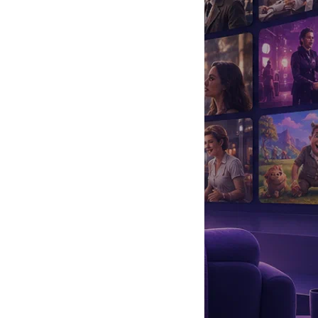
да
#
Музыка
#
Мультфильм
#
Ностальгия
#
Питомцы
#
Шоу
#
артисты
#
болезнь
#
брак
#
звезды
#
лайфстайл
#
новость