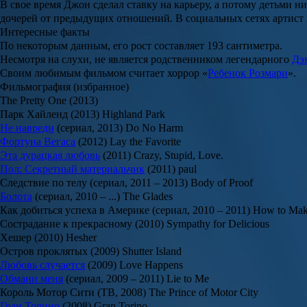
В свое время Джон сделал ставку на карьеру, а потому детьми ни
дочерей от предыдущих отношений. В социальных сетях артист н
Интересные факты
По некоторым данным, его рост составляет 193 сантиметра.
Несмотря на слухи, не является родственником легендарного
Дэ
Своим любимым фильмом считает хоррор «
Ребенок Розмари
».
Фильмография (избранное)
The Pretty One (2013)
Парк Хайленд (2013) Highland Park
Не навреди
(сериал, 2013) Do No Harm
Фортуна Вегаса
(2012) Lay the Favorite
Эта дурацкая любовь
(2011) Crazy, Stupid, Love.
Пол: Секретный материальчик
(2011) paul
Следствие по телу (сериал, 2011 – 2013) Body of Proof
Болота
(сериал, 2010 – ...) The Glades
Как добиться успеха в Америке (сериал, 2010 – 2011) How to Make
Сострадание к прекрасному (2010) Sympathy for Delicious
Хешер (2010) Hesher
Остров проклятых (2009) Shutter Island
Любовь случается
(2009) Love Happens
Обмани меня
(сериал, 2009 – 2011) Lie to Me
Король Мотор Сити (ТВ, 2008) The Prince of Motor City
Гран Торино
(2008) Gran Torino