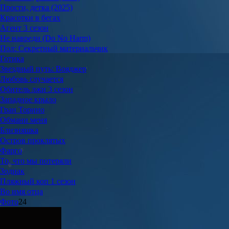
Прости, детка (2025)
Красотки в бегах
Агент 3 сезон
Не навреди (Do No Harm)
Пол: Секретный материальчик
Готика
Звездный путь: Вояджер
Любовь случается
Обитель лжи 3 сезон
Западное крыло
Гран Торино
Обмани меня
Близняшка
Остров проклятых
Фарго
То, что мы потеряли
Зодиак
Пляжный коп 1 сезон
Во имя отца
Фото
24