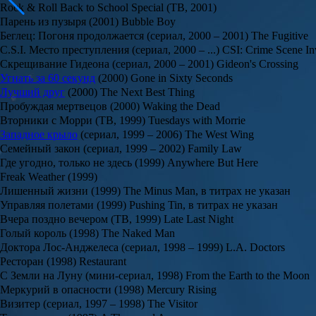
Rock & Roll Back to School Special (ТВ, 2001)
Парень из пузыря (2001) Bubble Boy
Беглец: Погоня продолжается (сериал, 2000 – 2001) The Fugitive
C.S.I. Место преступления (сериал, 2000 – ...) CSI: Crime Scene Inv
Скрещивание Гидеона (сериал, 2000 – 2001) Gideon's Crossing
Угнать за 60 секунд
(2000) Gone in Sixty Seconds
Лучший друг
(2000) The Next Best Thing
Пробуждая мертвецов (2000) Waking the Dead
Вторники с Морри (ТВ, 1999) Tuesdays with Morrie
Западное крыло
(сериал, 1999 – 2006) The West Wing
Семейный закон (сериал, 1999 – 2002) Family Law
Где угодно, только не здесь (1999) Anywhere But Here
Freak Weather (1999)
Лишенный жизни (1999) The Minus Man, в титрах не указан
Управляя полетами (1999) Pushing Tin, в титрах не указан
Вчера поздно вечером (ТВ, 1999) Late Last Night
Голый король (1998) The Naked Man
Доктора Лос-Анджелеса (сериал, 1998 – 1999) L.A. Doctors
Ресторан (1998) Restaurant
С Земли на Луну (мини-сериал, 1998) From the Earth to the Moon
Меркурий в опасности (1998) Mercury Rising
Визитер (сериал, 1997 – 1998) The Visitor