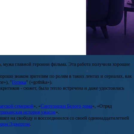
 социальные темы. Одна из них — судьба женщин, которые в
атый купец Кнуров.
лся в театральный кружок. Позже в интервью он рассказал, что
е развелись.
а, мужа главной героини фильма. Эта работа получила хорошие
рошо знаком зрителям по ролям в таких лентах и сериалах, как
e»), "
Готика
" («gothika»).
 критиков - сюжет, была тепло встречена и даже удостоилась
агской семеркой
», «
Сантехники Белого дома
», «
Отряд
риканская история ужасов
».
вышел на свободу и воссоединился со своей одиннадцатилетней
эрон Эджертон
.