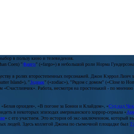
 года в США, в городе Болдер.
а самом деле ждала Ларису в «Жестоком романсе»
 споры, ведь за историей несчастной любви скрываются острые
енно такой путь фактически предлагает Ларисе Огудаловой бог
про «Камелот», решил, что обязательно станет актером, и записа
о семья была несчастливой, родители постоянно ругались, пока н
 выбор в пользу кино и телевидения.
than Coen) "
Фарго
" («fargo») в небольшой роли Норма Гундерсон
еству в ролях второстепенных персонажей. Джон Кэррол Линч хо
utter Island»), "
Зодиак
" («zodiac»), "Рядом с домом" («Close to Hom
м «
Счастливчик
». Работа, несмотря на простенький - по мнению
 «
Белая орхидея
», «
В погоне за Бонни и Клайдом
», «
Суд над Чик
видеть в некоторых эпизодах американского хоррор-сериала «
Аме
йве
» с его участием. Это история об экс-заключенном, который 
сных людей. Здесь коллегой Джона по съемочной площадке был
Т