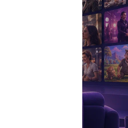
да
#
Музыка
#
Мультфильм
#
Ностальгия
#
Питомцы
#
Шоу
#
артисты
#
болезнь
#
брак
#
звезды
#
лайфстайл
#
новость