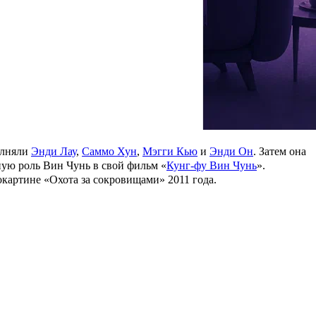
мы по классу актерского мастерства. Также она увлекалась
тал открыто преподавать его, в том числе и
Брюсу Ли
.
ки составлял 215 килограммов. Однако дойти до финала проекта
 в 2004 году, тогда Чжоу находился в первом браке, но ради
у с
Киао Ю
, который мошенническим путем получил у ее мужа
олняли
Энди Лау
,
Саммо Хун
,
Мэгги Кью
и
Энди Он
. Затем она
ную роль Вин Чунь в свой фильм «
Кунг-фу Вин Чунь
».
окартине «
Охота за сокровищами
» 2011 года.