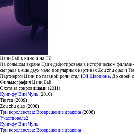
Цзин Бай (Jing Bai)
родилась и выросла в городе Дяобиншань. По
боевыми искусствами и изучала стиль кунг-фу вин-чунь у
Ип Ч
Похудела на 140 кг: Элнара Меликова из шоу «Большие девочки
Уроженка Самары громко заявила о себе в 2024 году, став одно
и получить фигуру мечты у нее не вышло.
Читать полностью
28 февраля Цзин Бай была убита собственным мужем
Чжоу Ченг
Цзин он оставил жену и сына. Однако в новом браке все оказал
9,6 миллионов юаней и машину Ауди А8. Это в итоге и привело
Цзин Бай в кино и на ТВ
На большом экране Цзин дебютировала в историческом фильме 
сыграла в еще двух мало популярных картинах
Zou zhu qiao
и
Tie
Партнером Цзин по главной роли стал
Юй Шаоцюнь
. До своей
Фильмография Цзин Бай
Охота за сокровищами (2011)
Кунг-фу Вин Чунь
(2010)
Tie ren (2009)
Zou zhu qiao (2008)
Три королевства: Возвращение дракона
(2008)
Участвовала
2
Кунг-фу Вин Чунь
Три королевства: Возвращение дракона