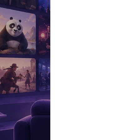
Эксклюзив
Реалити
Рецензии
#КАКВКИНО
Битва экстрасенсов
Фильмы
Сериалы
Шоу
Звезды
Премьеры
Лайфстайл
Интересное
#
Быт
#
Деньги
#
Дети
#
Дом
#
Еда
#
Здоровье
#
Знаменитости
#
Инт
#
Путешествия
#
Российские звезды
#
Российский сериал
#
Семья
#
отношения
#
реалити
#
роман
#
съемка
#
съемки
#
тв
#
шоу-бизнес
Промокоды Островок
Промокоды Отелло
Промокоды Золотое я
Промокоды Снежная Королева
Промокоды Арома Бутик
Промок
Издательство
Рекламодателям
Условия использования
Контакты
Персоны
Цзин Бай
Jing Bai
Актриса
Дата и место рождения:
4 июня 1983 (43 года), Дяобиншань, Ляо
Рост:
1.65
Биография
Участвовал
Фото
Видеo
Реклама
Китайская киноактриса, мастер боевых искусств и ученица Ип Ч
Биография Цзин Бай