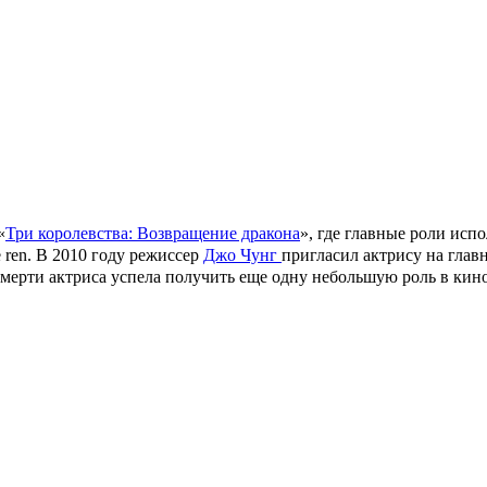
сле школы она поступила и окончила Центральную академию дра
уна
, старшего сына великого мастера Ип Мана, который первым с
» поделилась результатами преображения
й из участниц масштабного реалити «Пятницы!». Тогда вес девуш
хаем
, который после этого покончил с собой. Они познакомились
ось также не слишком благополучно, в итоге Цзин изменяла муж
 к драматическому финалу в их взаимоотношениях.
«
Три королевства: Возвращение дракона
», где главные роли исп
 ren
. В 2010 году режиссер
Джо Чунг
пригласил актрису на глав
 смерти актриса успела получить еще одну небольшую роль в кин