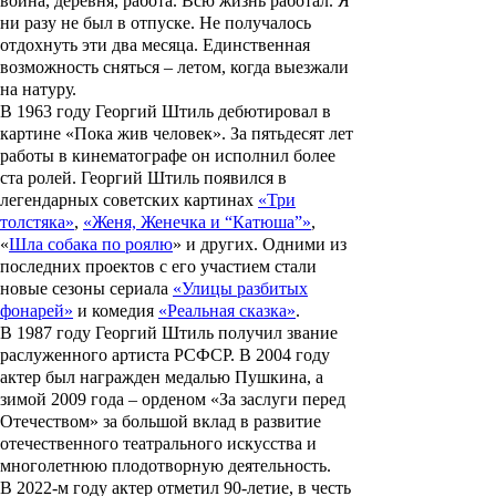
война, деревня, работа. Всю жизнь работал. Я
ни разу не был в отпуске. Не получалось
отдохнуть эти два месяца. Единственная
возможность сняться – летом, когда выезжали
на натуру.
В 1963 году Георгий Штиль дебютировал в
картине «
Пока жив человек
». За пятьдесят лет
работы в кинематографе он исполнил более
ста ролей. Георгий Штиль появился в
легендарных советских картинах
«Три
толстяка»
,
«Женя, Женечка и “Катюша”»
,
«
Шла собака по роялю
» и других. Одними из
последних проектов с его участием стали
новые сезоны сериала
«Улицы разбитых
фонарей»
и комедия
«Реальная сказка»
.
В 1987 году Георгий Штиль получил звание
pаслуженного артиста РСФСР. В 2004 году
актер был награжден медалью Пушкина, а
зимой 2009 года – орденом «За заслуги перед
Отечеством» за большой вклад в развитие
отечественного театрального искусства и
многолетнюю плодотворную деятельность.
В 2022-м году актер отметил 90-летие, в честь