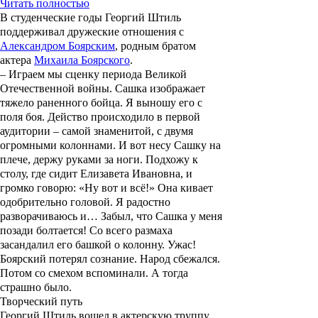
Читать полностью
В студенческие годы Георгий Штиль
поддерживал дружеские отношения с
Александром Боярским
, родным братом
актера
Михаила Боярского
.
– Играем мы сценку периода Великой
Отечественной войны. Сашка изображает
тяжело раненного бойца. Я выношу его с
поля боя. Действо происходило в первой
аудитории – самой знаменитой, с двумя
огромными колоннами. И вот несу Сашку на
плече, держу руками за ноги. Подхожу к
столу, где сидит Елизавета Ивановна, и
громко говорю: «Ну вот и всё!» Она кивает
одобрительно головой. Я радостно
разворачиваюсь и… Забыл, что Сашка у меня
позади болтается! Со всего размаха
засандалил его башкой о колонну. Ужас!
Боярский потерял сознание. Народ сбежался.
Потом со смехом вспоминали. А тогда
страшно было.
Творческий путь
Георгий Штиль вошел в актерскую труппу