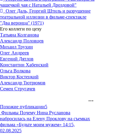
чашечкой чая с Натальей Дроздовой"
Олег Даль, Георгий Штиль и разрушение
театральной иллюзии в фильме-спектакле
"Два веронца" (1971)
Его коллеги по цеху
Татьяна Колганова
Александр Половцев
Михаил Трухин
Олег Андреев
Евгений Дятлов
Константин Хабенский
Ольга Волкова
Виктор Костецкий
Александр Тютрюмов
Семен Стругачев
Похожие публикации
5
Фильмы
Почему Нина Русланова
набросилась на Елену Проклову на съемках
фильма «Будьте моим мужем»
14:15,
02.08.2025