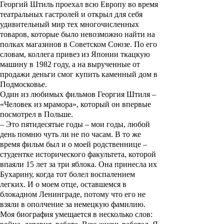
Георгий Штиль проехал всю Европу во время
театральных гастролей и открыл для себя
удивительный мир тех многочисленных
товаров, которые было невозможно найти на
полках магазинов в Советском Союзе. По его
словам, коллега привез из Японии ткацкую
машину в 1982 году, а на вырученные от
продажи деньги смог купить каменный дом в
Подмосковье.
Один из любимых фильмов Георгия Штиля –
«
Человек из мрамора
», который он впервые
посмотрел в Польше.
– Это пятидесятые годы – мои годы, любой
день помню чуть ли не по часам. В то же
время фильм был и о моей родственнице –
студентке исторического факультета, которой
впаяли 15 лет за три яблока. Она принесла их
Бухарину, когда тот болел воспалением
легких. И о моем отце, оставшемся в
блокадном Ленинграде, потому что его не
взяли в ополчение за немецкую фамилию.
Моя биография умещается в несколько слов: