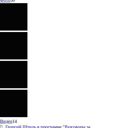
Фото
30
Видео
14
Георгий Штиль в программе "Разговоры за