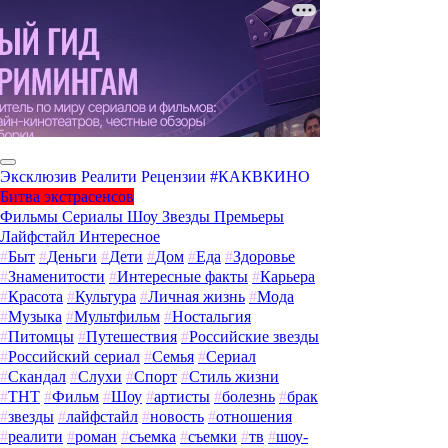
Эксклюзив
Реалити
Рецензии
#КАКВКИНО
Битва экстрасенсов
Фильмы
Сериалы
Шоу
Звезды
Премьеры
Лайфстайл
Интересное
#
Быт
#
Деньги
#
Дети
#
Дом
#
Еда
#
Здоровье
#
Знаменитости
#
Интересные факты
#
Карьера
#
Красота
#
Культура
#
Личная жизнь
#
Мода
#
Музыка
#
Мультфильм
#
Ностальгия
#
Питомцы
#
Путешествия
#
Российские звезды
#
Российский сериал
#
Семья
#
Сериал
#
Скандал
#
Слухи
#
Спорт
#
Стиль жизни
#
ТНТ
#
Фильм
#
Шоу
#
артисты
#
болезнь
#
брак
#
звезды
#
лайфстайл
#
новость
#
отношения
#
реалити
#
роман
#
съемка
#
съемки
#
тв
#
шоу-