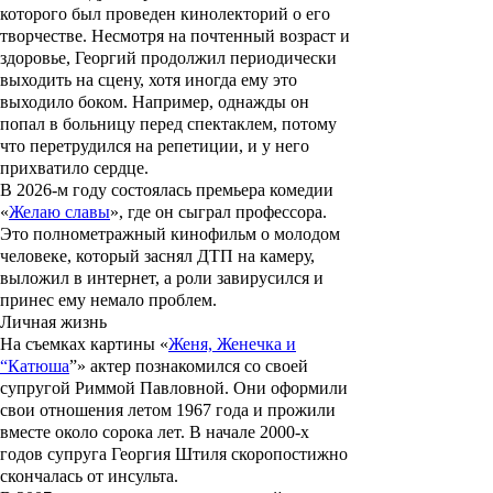
которого был проведен кинолекторий о его
творчестве. Несмотря на почтенный возраст и
здоровье, Георгий продолжил периодически
выходить на сцену, хотя иногда ему это
выходило боком. Например, однажды он
попал в больницу перед спектаклем, потому
что перетрудился на репетиции, и у него
прихватило сердце.
В 2026-м году состоялась премьера комедии
«
Желаю славы
», где он сыграл профессора.
Это полнометражный кинофильм о молодом
человеке, который заснял ДТП на камеру,
выложил в интернет, а роли завирусился и
принес ему немало проблем.
Личная жизнь
На съемках картины «
Женя, Женечка и
“Катюша
”
» актер познакомился со своей
супругой
Риммой Павловной
. Они оформили
свои отношения летом 1967 года и прожили
вместе около сорока лет. В начале 2000-х
годов супруга Георгия Штиля скоропостижно
скончалась от инсульта.