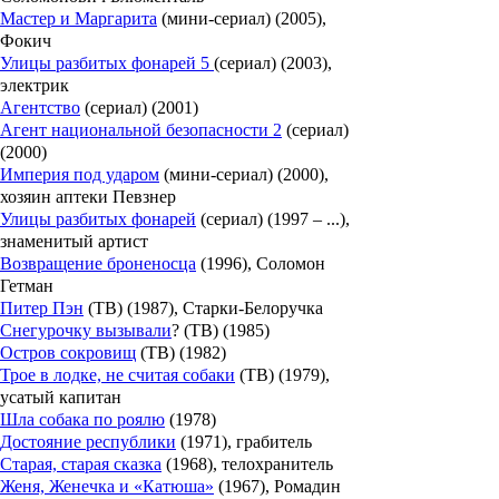
Мастер и Маргарита
(мини-сериал) (2005),
Фокич
Улицы разбитых фонарей 5
(сериал) (2003),
электрик
Агентство
(сериал) (2001)
Агент национальной безопасности 2
(сериал)
(2000)
Империя под ударом
(мини-сериал) (2000),
хозяин аптеки Певзнер
Улицы разбитых фонарей
(сериал) (1997 – ...),
знаменитый артист
Возвращение броненосца
(1996), Соломон
Гетман
Питер Пэн
(ТВ) (1987), Старки-Белоручка
Снегурочку вызывали
? (ТВ) (1985)
Остров сокровищ
(ТВ) (1982)
Трое в лодке, не считая собаки
(ТВ) (1979),
усатый капитан
Шла собака по роялю
(1978)
Достояние республики
(1971), грабитель
Старая, старая сказка
(1968), телохранитель
Женя, Женечка и «Катюша»
(1967), Ромадин