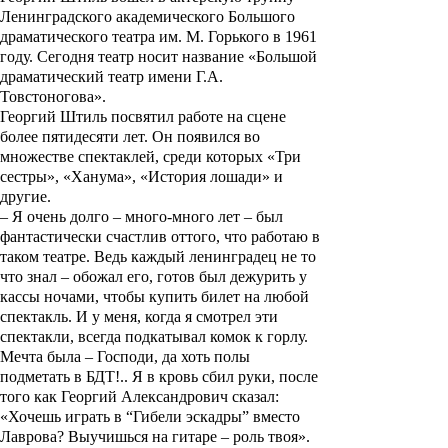
Ленинградского академического Большого
драматического театра им. М. Горького в 1961
году. Сегодня театр носит название «Большой
драматический театр имени Г.А.
Товстоногова».
Георгий Штиль посвятил работе на сцене
более пятидесяти лет. Он появился во
множестве спектаклей, среди которых «Три
сестры», «Ханума», «История лошади» и
другие.
– Я очень долго – много-много лет – был
фантастически счастлив оттого, что работаю в
таком театре. Ведь каждый ленинградец не то
что знал – обожал его, готов был дежурить у
кассы ночами, чтобы купить билет на любой
спектакль. И у меня, когда я смотрел эти
спектакли, всегда подкатывал комок к горлу.
Мечта была – Господи, да хоть полы
подметать в БДТ!.. Я в кровь сбил руки, после
того как Георгий Александрович сказал:
«Хочешь играть в “Гибели эскадры” вместо
Лаврова? Выучишься на гитаре – роль твоя».