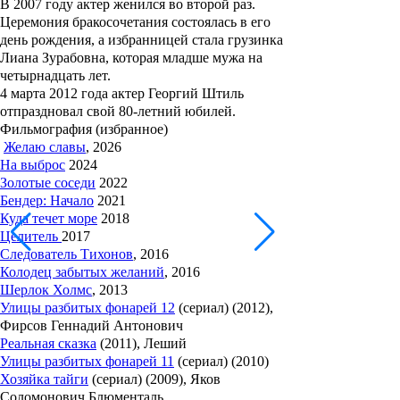
В 2007 году актер женился во второй раз.
Церемония бракосочетания состоялась в его
день рождения, а избранницей стала грузинка
Лиана Зурабовна
, которая младше мужа на
четырнадцать лет.
4 марта 2012 года актер Георгий Штиль
отпраздновал свой 80-летний юбилей.
Фильмография (избранное)
Желаю славы
, 2026
На выброс
2024
Золотые соседи
2022
Бендер: Начало
2021
Куда течет море
2018
Целитель
2017
Следователь Тихонов
, 2016
Колодец забытых желаний
, 2016
Шерлок Холмс
, 2013
Улицы разбитых фонарей 12
(сериал) (2012),
Фирсов Геннадий Антонович
Реальная сказка
(2011), Леший
Улицы разбитых фонарей 11
(сериал) (2010)
Хозяйка тайги
(сериал) (2009), Яков
Соломонович Блюменталь