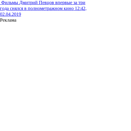
Фильмы
Дмитрий Певцов впервые за три
года снялся в полнометражном кино
12:42,
02.04.2019
Реклама