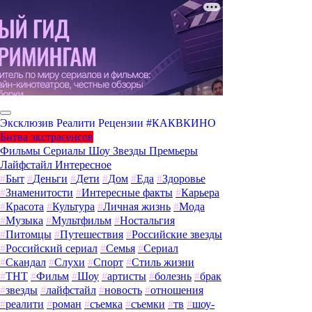
Эксклюзив
Реалити
Рецензии
#КАКВКИНО
Битва экстрасенсов
Фильмы
Сериалы
Шоу
Звезды
Премьеры
Лайфстайл
Интересное
#
Быт
#
Деньги
#
Дети
#
Дом
#
Еда
#
Здоровье
#
Знаменитости
#
Интересные факты
#
Карьера
#
Красота
#
Культура
#
Личная жизнь
#
Мода
#
Музыка
#
Мультфильм
#
Ностальгия
#
Питомцы
#
Путешествия
#
Российские звезды
#
Российский сериал
#
Семья
#
Сериал
#
Скандал
#
Слухи
#
Спорт
#
Стиль жизни
#
ТНТ
#
Фильм
#
Шоу
#
артисты
#
болезнь
#
брак
#
звезды
#
лайфстайл
#
новость
#
отношения
#
реалити
#
роман
#
съемка
#
съемки
#
тв
#
шоу-