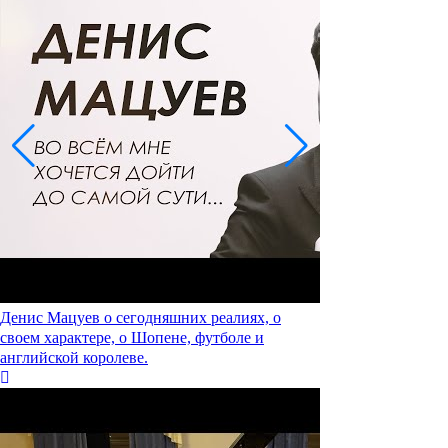
Денис Мацуев о сегодняшних реалиях, о
своем характере, о Шопене, футболе и
английской королеве.