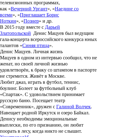
телевизионных программах,
как
«
Вечерний
Ургант
», «
Наедине со
всеми
», «
Приглашает Борис
Ноткин
», «
Познер
» и др.
В 2015 году вместе с
Дарьей
Златопольской
Денис Мацуев
был ведущим
гала-концерта всероссийского конкурса юных
талантов «
Синяя птица
».
Денис Мацуев. Личная жизнь
Мацуев в одном из интервью сообщил, что не
женат, но своей личной жизнью
удовлетворён, к браку со штампом в паспорте
не стремится. Живёт в Москве.
Любит джаз, играть в футбол, теннис,
боулинг. Болеет за футбольный клуб
«Спартак». С удовольствием принимает
русскую баню. Посещает театр
«Современник», дружен с
Галиной Волчек
.
Навещает родной Иркутск и озеро Байкал.
Денису необходимы эмоциональные
выплески, по его признанию, он любит
поорать в лесу, когда никто не слышит.