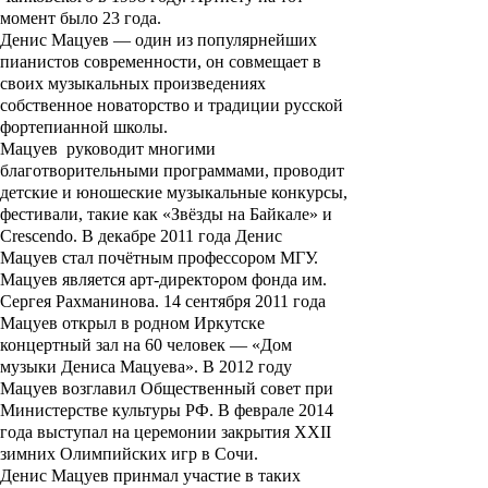
момент было 23 года.
Денис Мацуев — один из популярнейших
пианистов современности, он совмещает в
своих музыкальных произведениях
собственное новаторство и традиции русской
фортепианной школы.
Мацуев руководит многими
благотворительными программами, проводит
детские и юношеские музыкальные конкурсы,
фестивали, такие как «
Звёзды на Байкале
» и
Crescendo
. В декабре 2011 года
Денис
Мацуев
стал почётным профессором МГУ.
Мацуев является арт-директором фонда им.
Сергея Рахманинова. 14 сентября 2011 года
Мацуев открыл в родном Иркутске
концертный зал на 60 человек — «
Дом
музыки Дениса Мацуева
».
В 2012 году
Мацуев возглавил Общественный совет при
Министерстве культуры РФ. В феврале 2014
года выступал на церемонии закрытия XXII
зимних Олимпийских игр в Сочи.
Денис Мацуев
принмал участие в таких