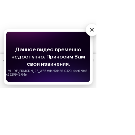
×
АО «Издательство СЕМЬ ДНЕЙ»
использует cookie
для
персонализации сервисов и удобства пользователей.
Реклама
Вы можете запретить сохранение cookie в настройках
своего браузера.
Хорошо