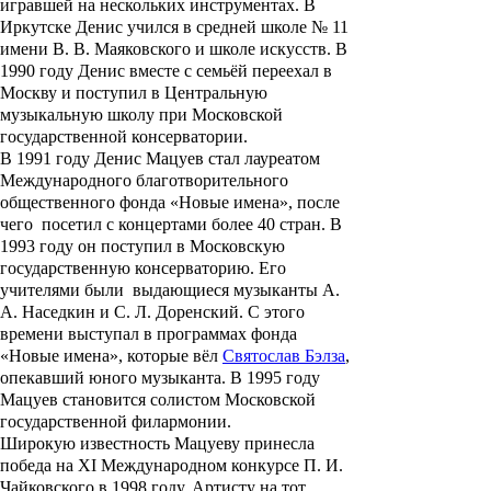
игравшей на нескольких инструментах. В
Иркутске Денис учился в средней школе № 11
имени В. В. Маяковского и школе искусств. В
1990 году Денис вместе с семьёй переехал в
Москву и поступил в Центральную
музыкальную школу при Московской
государственной консерватории.
В 1991 году
Денис Мацуев
стал лауреатом
Международного благотворительного
общественного фонда «
Новые имена
», после
чего посетил с концертами более 40 стран. В
1993 году он поступил в Московскую
государственную консерваторию. Его
учителями были выдающиеся музыканты
А.
А. Наседкин
и
С. Л. Доренский
. С этого
времени выступал в программах фонда
«Новые имена», которые вёл
Святослав Бэлза
,
опекавший юного музыканта. В 1995 году
Мацуев становится солистом Московской
государственной филармонии.
Широкую известность Мацуеву принесла
победа на XI Международном конкурсе П. И.
Чайковского в 1998 году. Артисту на тот