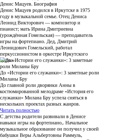
Денис Мацуев. Биография
Денис Мацуев
родился в Иркутске в 1975
году в музыкальной семье. Отец Дениса
Леонид Викторович — композитор и
пианист; мать Ирина Дмитриевна
(урождённая Гомельская) — преподаватель
игры на фортепиано. Дед, Дмитрий
Леонидович Гомельский, работал
перкуссионистом в оркестре Иркутского
цирка.
До «Истории его служанки»: 3 заметные роли
Миланы Бру
До главной роли дворянки Анны в
костюмированной мелодраме «История его
служанки» Милана Бру успела сняться в
нескольких проектах разных жанров.
Читать полностью
С детства родители развивали в Денисе
навыки игры на фортепиано,. Начальное
музыкальное образование он получил у своей
бабушки
Веры Альбертовны Раммуль
,