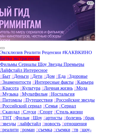
Эксклюзив
Реалити
Рецензии
#КАКВКИНО
Битва экстрасенсов
Фильмы
Сериалы
Шоу
Звезды
Премьеры
Лайфстайл
Интересное
#
Быт
#
Деньги
#
Дети
#
Дом
#
Еда
#
Здоровье
#
Знаменитости
#
Интересные факты
#
Карьера
#
Красота
#
Культура
#
Личная жизнь
#
Мода
#
Музыка
#
Мультфильм
#
Ностальгия
#
Питомцы
#
Путешествия
#
Российские звезды
#
Российский сериал
#
Семья
#
Сериал
#
Скандал
#
Слухи
#
Спорт
#
Стиль жизни
#
ТНТ
#
Фильм
#
Шоу
#
артисты
#
болезнь
#
брак
#
звезды
#
лайфстайл
#
новость
#
отношения
#
реалити
#
роман
#
съемка
#
съемки
#
тв
#
шоу-