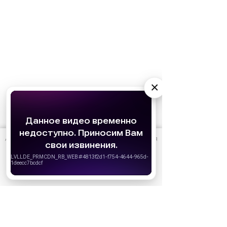
×
АО «Издательство СЕМЬ ДНЕЙ»
использует cookie
для
персонализации сервисов и удобства пользователей.
Вы можете запретить сохранение cookie в настройках
своего браузера.
Хорошо