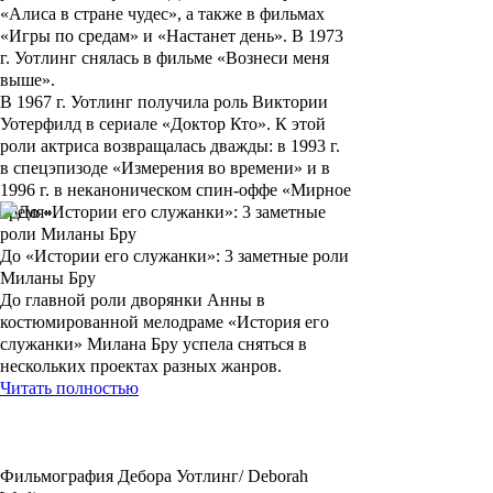
«Алиса в стране чудес»
, а также в фильмах
«Игры по средам»
и
«Настанет день»
. В 1973
г. Уотлинг снялась в фильме
«Вознеси меня
выше»
.
В 1967 г. Уотлинг получила роль Виктории
Уотерфилд в сериале
«Доктор Кто»
. К этой
роли актриса возвращалась дважды: в 1993 г.
в спецэпизоде «Измерения во времени» и в
1996 г. в неканоническом спин-оффе «Мирное
время».
До «Истории его служанки»: 3 заметные роли
Миланы Бру
До главной роли дворянки Анны в
костюмированной мелодраме «История его
служанки» Милана Бру успела сняться в
нескольких проектах разных жанров.
Читать полностью
Фильмография Дебора Уотлинг/ Deborah