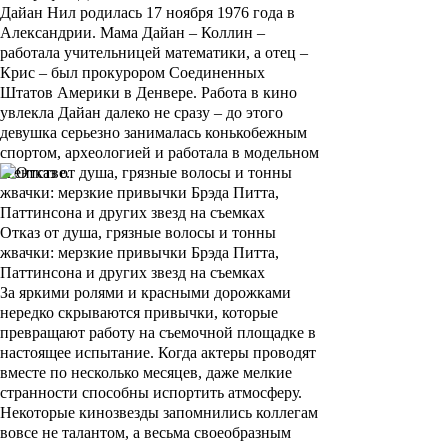
Дайан Нил
родилась 17 ноября 1976 года в
Александрии
. Мама
Дайан
–
Коллин
–
работала учительницей математики, а отец –
Крис
– был прокурором
Соединенных
Штатов Америки
в
Денвере
. Работа в кино
увлекла
Дайан
далеко не сразу – до этого
девушка серьезно занималась конькобежным
спортом, археологией и работала в модельном
агентстве.
Отказ от душа, грязные волосы и тонны
жвачки: мерзкие привычки Брэда Питта,
Паттинсона и других звезд на съемках
За яркими ролями и красными дорожками
нередко скрываются привычки, которые
превращают работу на съемочной площадке в
настоящее испытание. Когда актеры проводят
вместе по несколько месяцев, даже мелкие
странности способны испортить атмосферу.
Некоторые кинозвезды запомнились коллегам
вовсе не талантом, а весьма своеобразным