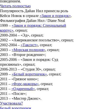
поведением.
Читать полностью
Популярность
Дайан Нил
принесла роль
Кейси Новок
в сериале
«Закон и порядок»
.
Фильмография Дайан Нил / Diane Neal
1999 –
«Закон и порядок: Специальный
корпус»
, сериал;
2000-2004 – «Эд», сериал;
2002 – «Американское посольство», сериал;
2002-2004 –
«Таксист»
, сериал;
2003 –
«Морская полиция»
, сериал;
2003 – «Второе рождение»;
2005-2006 – «Закон и порядок: Суд
присяжных», сериал;
2006-2013 – «Студия 30», сериал;
2009 –
«Белый воротничок»
, сериал;
2011 – «Грязное кино»;
2011 –
«Форс-мажоры»
, сериал;
2011 –
«Одаренный»
, сериал;
2011 – «После»;
2013 – «Мистер Джонс».
Участвовала
7
Белый воротничок