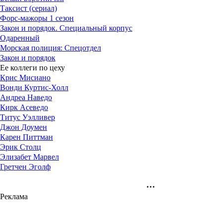
Таксист (сериал)
Форс-мажоры 1 сезон
Закон и порядок. Специальный корпус
Одаренный
Морская полиция: Спецотдел
Закон и порядок
Ее коллеги по цеху
Крис Мисиано
Вонди Куртис-Холл
Андреа Наведо
Кирк Асеведо
Титус Уэлливер
Джон Доумен
Карен Питтман
Эрик Столц
Элизабет Марвел
Гретчен Эголф
Реклама