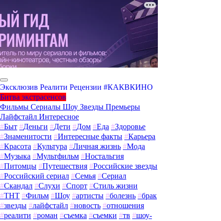
Эксклюзив
Реалити
Рецензии
#КАКВКИНО
Битва экстрасенсов
Фильмы
Сериалы
Шоу
Звезды
Премьеры
Лайфстайл
Интересное
#
Быт
#
Деньги
#
Дети
#
Дом
#
Еда
#
Здоровье
#
Знаменитости
#
Интересные факты
#
Карьера
#
Красота
#
Культура
#
Личная жизнь
#
Мода
#
Музыка
#
Мультфильм
#
Ностальгия
#
Питомцы
#
Путешествия
#
Российские звезды
#
Российский сериал
#
Семья
#
Сериал
#
Скандал
#
Слухи
#
Спорт
#
Стиль жизни
#
ТНТ
#
Фильм
#
Шоу
#
артисты
#
болезнь
#
брак
#
звезды
#
лайфстайл
#
новость
#
отношения
#
реалити
#
роман
#
съемка
#
съемки
#
тв
#
шоу-