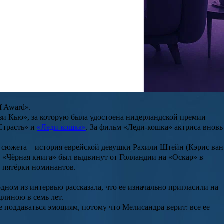
ки составлял 215 килограммов. Однако дойти до финала проекта
ателем и сценаристом. У
Кэрис
есть младшая сестра –
Елка ван
. Осуществляя свою мечту, она посещала Лицей Бониф в Утрехте и
демии Амстердама и Маастрихта.
Кэрис
сделала выбор в пользу
f Award».
зи Кью»
, за которую была удостоена нидерландской премии
Страсть»
и
«Леди-кошка»
. За фильм
«Леди-кошка»
актриса вновь
е сюжета – история еврейской девушки
Рахили Штейн
(
Кэрис ван
м
«Чёрная книга»
был выдвинут от Голландии на
«Оскар»
в
й пятёрки номинантов.
дном из интервью рассказала, что ее изначально пригласили на
длиною в семь лет.
ине поддаваться эмоциям, потому что
Мелисандра
верит: все ее