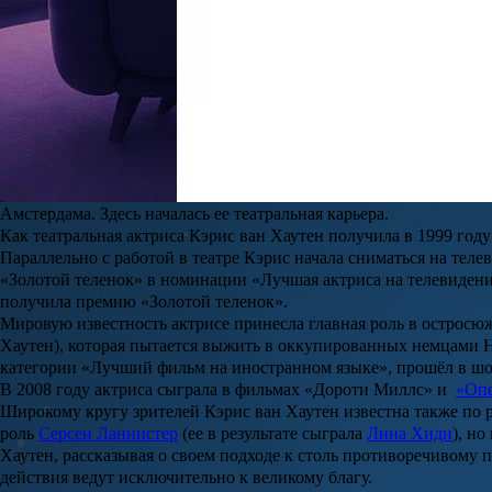
Похудела на 140 кг: Элнара Меликова из шоу «Большие девочки
Уроженка Самары громко заявила о себе в 2024 году, став одно
и получить фигуру мечты у нее не вышло.
Читать полностью
Мать
Кэрис
,
Маргье Стассе
, работает на нидерландском образов
Хаутен
– которая тоже, стала актрисой и, кроме того, занимается
Когда
Кэрис
было пять лет, отец отвел ее в кино на картину о
На
участвовала в постановках школьного театра.
В 1995 году
Кэрис
одновременно приняли на учебу сразу два те
Амстердама. Здесь началась ее театральная карьера.
Как театральная актриса Кэрис ван Хаутен получила в 1999 году 
Параллельно с работой в театре
Кэрис
начала сниматься на теле
«Золотой теленок»
в номинации «Лучшая актриса на телевидении
получила премию
«Золотой теленок»
.
Мировую известность актрисе принесла главная роль в острос
Хаутен
), которая пытается выжить в оккупированных немцами
категории «Лучший фильм на иностранном языке», прошёл в шор
В 2008 году актриса сыграла в фильмах
«Дороти Миллс»
и
«Опе
Широкому кругу зрителей
Кэрис ван Хаутен
известна также по
роль
Серсеи Ланнистер
(ее в результате сыграла
Лина Хиди
), но
Хаутен
, рассказывая о своем подходе к столь противоречивому 
действия ведут исключительно к великому благу.