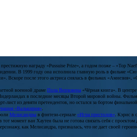
» поделилась результатами преображения
й из участниц масштабного реалити «Пятницы!». Тогда вес девуш
ательном телеканале. Отец,
Теодор Джеймс ван Хаутен
, был пис
 дизайном.
полеоне
, после чего девочка заявила, что хочет стать актрисой
атральных учебных заведения Нидерландов – драматические ака
престижную награду «Pussuise Prize», а годом позже – «Top Naef
видении. В 1999 году она исполнила главную роль в фильме
«Сю
». Вскоре после этого актриса снялась в фильмах
«Амнезия»
,
«
южетной военной драме
Пола Верховена
«Чёрная книга»
. В центр
 Нидерландах в последние месяцы Второй мировой войны. Филь
т-лист из девяти претендентов, но остался за бортом финально
рация «Валькирия»
.
 роли
Мелисандры
в фэнтези-сериале
«Игра престолов»
.
Кэрис
в о
 в тот момент
ван Хаутен
была не готова связать себя с проектом 
персонажу, как
Мелисандра
, призналась, что не дает своей геро