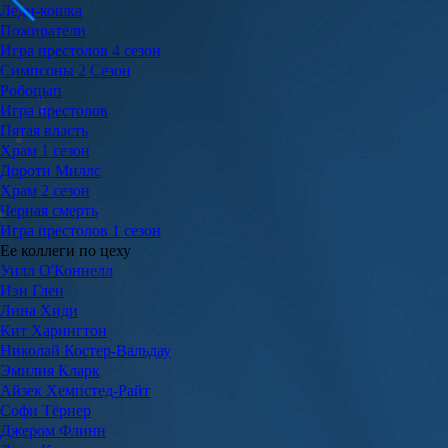
Леди-кошка
Пожиратели
Игра престолов 4 сезон
Симпсоны 2 Сезон
Робоцып
Игра престолов
Пятая власть
Храм 1 сезон
Дороти Миллс
Храм 2 сезон
Черная смерть
Игра престолов 1 сезон
Ее коллеги по цеху
Уилл О'Коннелл
Иэн Глен
Лина Хиди
Кит Харингтон
Николай Костер-Вальдау
Эмилия Кларк
Айзек Хемпстед-Райт
Софи Тёрнер
Джером Флинн