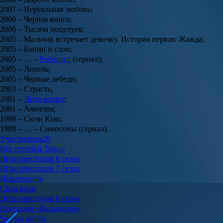
2007 – Нереальная любовь;
2006 – Черная книга;
2006 – Тысяча поцелуев;
2005 – Мальчик встречает девочку. История первая: Жажда;
2005 – Бонни и слон;
2005 – … –
Робоцып
(сериал);
2005 – Лепель;
2005 – Черные лебеди;
2003 – Страсть;
2001 –
Леди-кошка
;
2001 – Амнезия;
1999 – Сюзи Кью;
1989 – … – Симпсоны (сериал).
Участвовала
20
Все оттенки Токио
Игра престолов 8 сезон
Игра престолов 7 сезон
Инкарнация
Сила воли
Игра престолов 6 сезон
Операция «Валькирия»
Черная книга