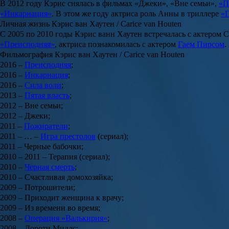
В 2012 году
Кэрис
снялась в фильмах
«Джеки»
,
«Вне семьи»
,
«П
«Инкарнация»
. В этом же году актриса роль
Анны
в триллере
«
Личная жизнь Кэрис ван Хаутен / Carice van Houten
С 2005 по 2010 годы
Кэрис ванн Хаутен
встречалась с актером
С
«Преисподняя»
, актриса познакомилась с актером
Гаем Пирсом
.
Фильмография Кэрис ван Хаутен / Carice van Houten
2016 –
Преисподняя
;
2016 –
Инкарнация
;
2016 –
Сила воли
;
2013 –
Пятая власть
;
2012 – Вне семьи;
2012 – Джеки;
2011 –
Пожиратели
;
2011 – … –
Игра престолов
(сериал);
2011 – Черные бабочки;
2010 – 2011 – Терапия (сериал);
2010 –
Черная смерть
;
2010 – Счастливая домохозяйка;
2009 – Потрошители;
2009 – Приходит женщина к врачу;
2009 – Из времени во время;
2008 –
Операция «Валькирия»
;
2008 – Дороти Миллс;