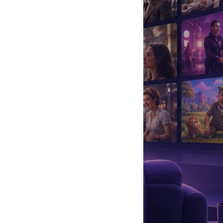
да
#
Музыка
#
Мультфильм
#
Ностальгия
#
Питомцы
#
Шоу
#
артисты
#
болезнь
#
брак
#
звезды
#
лайфстайл
#
новость
исандры
в популярном сериале
«Игра престолов»
.