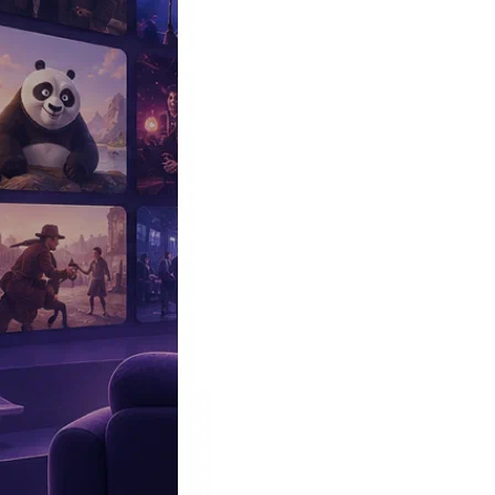
Эксклюзив
Реалити
Рецензии
#КАКВКИНО
Битва экстрасенсов
Фильмы
Сериалы
Шоу
Звезды
Премьеры
Лайфстайл
Интересное
#
Быт
#
Деньги
#
Дети
#
Дом
#
Еда
#
Здоровье
#
Знаменитости
#
Инт
#
Путешествия
#
Российские звезды
#
Российский сериал
#
Семья
#
отношения
#
реалити
#
роман
#
съемка
#
съемки
#
тв
#
шоу-бизнес
Промокоды Островок
Промокоды Отелло
Промокоды Золотое я
Промокоды Снежная Королева
Промокоды Арома Бутик
Промок
Издательство
Рекламодателям
Условия использования
Контакты
Персоны
Кэрис ван Хаутен
Carice van Houten
Актриса
Дата и место рождения:
5 сентября 1976 (49 лет), Лейдердорп,
Биография
Участвовал
Фото
Видеo
Реклама
Кэрис ван Хаутен
(
Carice van Houten
) – нидерландская актриса 
Биография Кэрис ван Хаутен / Carice van Houten
Кэрис ван Хаутен
родилась 5 сентября 1876 года в городе Лейд