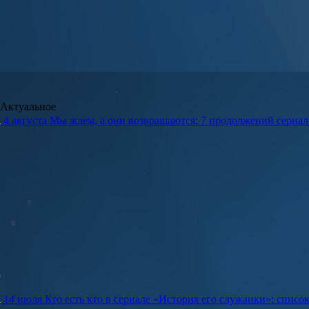
Актуальное
4 августа
Мы ждем, а они возвращаются: 7 продолжений сериало
14 июля
Кто есть кто в сериале «История его служанки»: списо