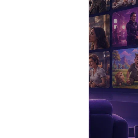
да
#
Музыка
#
Мультфильм
#
Ностальгия
#
Питомцы
#
Шоу
#
артисты
#
болезнь
#
брак
#
звезды
#
лайфстайл
#
новость
ий немец по происхождению, выпускник Ленинградского
градским театром имени обкома ВЛКСМ.
Армии Среднеазиатского военного округа. Семья Бруно