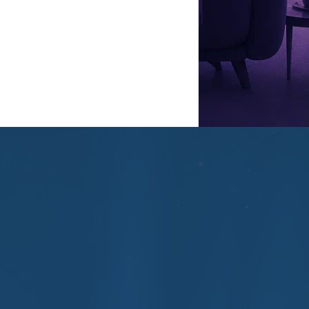
в. В августе зрителей ждут новые сезоны «Теда Лассо» и
уэндиа. Среди новинок особенно выделяются супергеройский
ты».
тр драмы имени А.С. Пушкина. Чуть раньше Бруно Фрейндлих