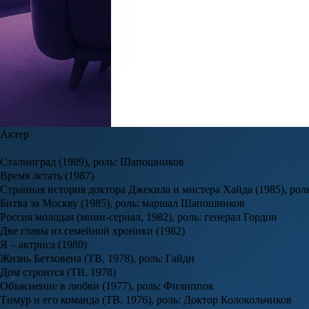
Фрейндлиха осталась в Ленинграде, где и пережила блокаду.
Какие сериалы смотреть в августе 2026: новинки и долгожданн
Последний месяц лета приготовил для любителей сериалов сразу
«Спецназа: Львицы», а также вторая часть масштабной экраниз
детектив «Фонари», подростковая драма с загадочными убийст
Читать полностью
Во время войны и по ее окончании Бруно Фрейндлих сменил нес
начал сниматься в кино, на студии «Ленфильм».
Фильмография актера Бруно Фрейндлиха
Актер
Сталинград (1989), роль: Шапошников
Время летать (1987)
Странная история доктора Джекила и мистера Хайда (1985), рол
Битва за Москву (1985), роль: маршал Шапошников
Россия молодая (мини-сериал, 1982), роль: генерал Гордон
Две главы из семейной хроники (1982)
Я – актриса (1980)
Жизнь Бетховена (ТВ, 1978), роль: Гайдн
Дом строится (ТВ, 1978)
Объяснение в любви (1977), роль: Филиппок
Тимур и его команда (ТВ, 1976), роль: Доктор Колокольчиков