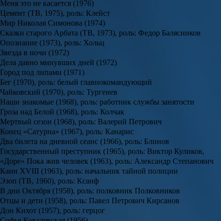
Меня это не касается (1976)
Цемент (ТВ, 1975), роль: Клейст
Мир Николая Симонова (1974)
Сказки старого Арбата (ТВ, 1973), роль: Федор Балясников
Опознание (1973), роль: Хольц
Звезда в ночи (1972)
Дела давно минувших дней (1972)
Город под липами (1971)
Бег (1970), роль: белый главнокомандующий
Чайковский (1970), роль: Тургенев
Наши знакомые (1968), роль: работник службы занятости
Гроза над Белой (1968), роль: Колчак
Мертвый сезон (1968), роль: Валерий Петрович
Конец «Сатурна» (1967), роль: Канарис
Два билета на дневной сеанс (1966), роль: Блинов
Государственный преступник (1965), роль: Виктор Куликов,
«Доре» Пока жив человек (1963), роль: Александр Степанович
Каин XVIII (1963), роль: начальник тайной полиции
Эзоп (ТВ, 1960), роль: Ксанф
В дни Октября (1958), роль: полковник Полковников
Отцы и дети (1958), роль: Павел Петрович Кирсанов
Дон Кихот (1957), роль: герцог
Софья Ковалевская (1956)