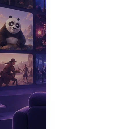
Эксклюзив
Реалити
Рецензии
#КАКВКИНО
Битва экстрасенсов
Фильмы
Сериалы
Шоу
Звезды
Премьеры
Лайфстайл
Интересное
#
Быт
#
Деньги
#
Дети
#
Дом
#
Еда
#
Здоровье
#
Знаменитости
#
Инт
#
Путешествия
#
Российские звезды
#
Российский сериал
#
Семья
#
отношения
#
реалити
#
роман
#
съемка
#
съемки
#
тв
#
шоу-бизнес
Промокоды Островок
Промокоды Отелло
Промокоды Золотое я
Промокоды Снежная Королева
Промокоды Арома Бутик
Промок
Издательство
Рекламодателям
Условия использования
Контакты
Персоны
Бруно Фрейндлих
Актер
Дата и место рождения:
10 октября 1909 (92 года), Петербург, Р
Дата смерти:
9 июля 2002
Биография
Участвовал
Фото
Видеo
Реклама
Советский российский актёр театра и кино. Народный артист С
техникума сценических искусств, Бруно Фрейндлих стоял у ис
С началом Великой Отечественной воынй вынужден был эвакуиро