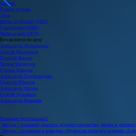
Кортик
Разные судьбы
Эзоп
Битва за Москву (1985)
Сталинград (1989)
Чайковский (1970)
Его коллеги по цеху
Александр Демьяненко
Сергей Филиппов
Георгий Вицин
Вадим Медведев
Степан Крылов
Александр Голобородько
Георгий Юматов
Александр Збруев
Сергей Лукьянов
Александр Январев
Похожие публикации
2
Звезды
Страшный диагноз, позднее отцовство, жизнь в деревне
Звезды
Сыгравшая в комедии «Родители строгого режима» Алис