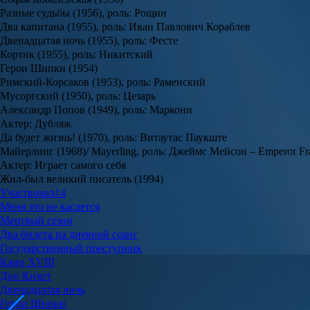
Разные судьбы (1956), роль: Рощин
Два капитана (1955), роль: Иван Павлович Кораблев
Двенадцатая ночь (1955), роль: Фесте
Кортик (1955), роль: Никитский
Герои Шипки (1954)
Римский-Корсаков (1953), роль: Раменский
Мусоргский (1950), роль: Цезарь
Александр Попов (1949), роль: Маркони
Актер: Дубляж
Да будет жизнь! (1970), роль: Витаутас Паукште
Майерлинг (1968)/ Mayerling, роль: Джеймс Мейсон – Emperor Fr
Актер: Играет самого себя
Жил-был великий писатель (1994)
Участвовал
14
Меня это не касается
Мертвый сезон
Два билета на дневной сеанс
Государственный преступник
Каин XVIII
Дон Кихот
Двенадцатая ночь
Герои Шипки