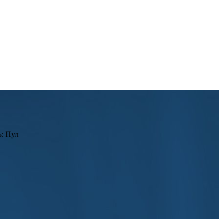
ые продолжения
 несколько заметных премьер и возвращений популярных проекто
ации «Сто лет одиночества», которая завершит историю семьи Б
вами «Осколки» и необычная анимационная комедия «Уличные ко
колько сцен, пока в 1948 году не пришел в Ленинградский теа
ь: Пул