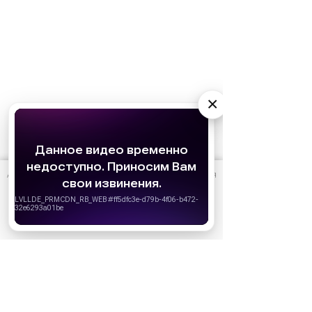
×
АО «Издательство СЕМЬ ДНЕЙ»
использует cookie
для
персонализации сервисов и удобства пользователей.
Вы можете запретить сохранение cookie в настройках
своего браузера.
Хорошо
Ожидаемые премьеры
Голодные игры: Рассвет Жатвы (2026)
19.11.2026
Последний богатырь. Колобок (2026)
13.08.2026