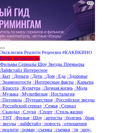
Эксклюзив
Реалити
Рецензии
#КАКВКИНО
Битва экстрасенсов
Фильмы
Сериалы
Шоу
Звезды
Премьеры
Лайфстайл
Интересное
#
Быт
#
Деньги
#
Дети
#
Дом
#
Еда
#
Здоровье
#
Знаменитости
#
Интересные факты
#
Карьера
#
Красота
#
Культура
#
Личная жизнь
#
Мода
#
Музыка
#
Мультфильм
#
Ностальгия
#
Питомцы
#
Путешествия
#
Российские звезды
#
Российский сериал
#
Семья
#
Сериал
#
Скандал
#
Слухи
#
Спорт
#
Стиль жизни
#
ТНТ
#
Фильм
#
Шоу
#
артисты
#
болезнь
#
брак
#
звезды
#
лайфстайл
#
новость
#
отношения
#
реалити
#
роман
#
съемка
#
съемки
#
тв
#
шоу-