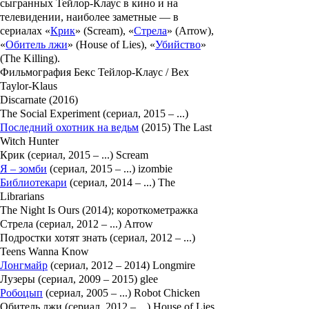
сыгранных
Тейлор-Клаус
в кино и на
телевидении, наиболее заметные — в
сериалах «
Крик
» (Scream), «
Стрела
» (Arrow),
«
Обитель лжи
» (House of Lies), «
Убийство
»
(The Killing).
Фильмография Бекс Тейлор-Клаус / Bex
Taylor-Klaus
Discarnate (2016)
The Social Experiment (сериал, 2015 – ...)
Последний охотник на ведьм
(2015) The Last
Witch Hunter
Крик (сериал, 2015 – ...) Scream
Я – зомби
(сериал, 2015 – ...) izombie
Библиотекари
(сериал, 2014 – ...) The
Librarians
The Night Is Ours (2014); короткометражка
Стрела (сериал, 2012 – ...) Arrow
Подростки хотят знать (сериал, 2012 – ...)
Teens Wanna Know
Лонгмайр
(сериал, 2012 – 2014) Longmire
Лузеры (сериал, 2009 – 2015) glee
Робоцып
(сериал, 2005 – ...) Robot Chicken
Обитель лжи (сериал, 2012 – ...) House of Lies