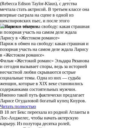
(Rebecca Edison Taylor-Klaus), с детства
мечтала стать актрисой. В третьем классе она
впервые сыграла на сцене в одной из
шекспировских пьес, и после этого
«заболела» театром.
Париж в обмен на свободу: какая страшная и
позорная участь на самом деле ждала Ларису
в «Жестоком романсе»
Фильм «Жестокий романс» Эльдара Рязанова
и сегодня вызывает споры, ведь за историей
несчастной любви скрываются острые
социальные темы. Одна из них — судьба
женщин, которые в XIX веке становились
содержанками состоятельных мужчин.
Именно такой путь фактически предлагает
Ларисе Огудаловой богатый купец Кнуров.
Читать полностью
В 18 лет
Бекс
переехала из родной Атланты в
Лос-Анджелес, чтобы начать актерскую
карьеру. Из полутора десятка ролей,