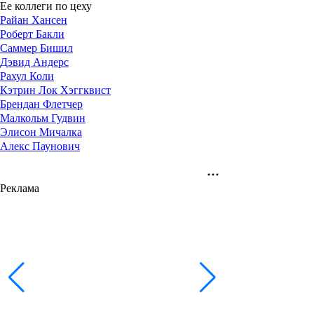
Ее коллеги по цеху
Райан Хансен
Роберт Бакли
Саммер Бишил
Дэвид Андерс
Рахул Коли
Кэтрин Лок Хэггквист
Брендан Флетчер
Малкольм Гудвин
Элисон Мичалка
Алекс Паунович
Реклама