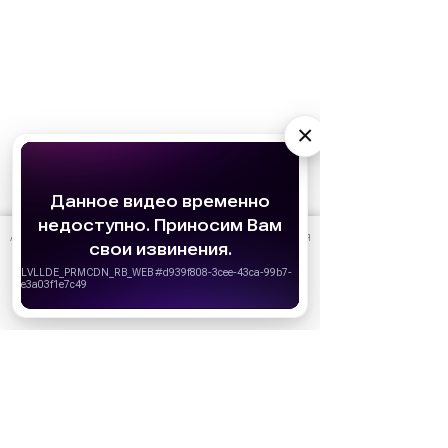
×
АО «Издательство СЕМЬ ДНЕЙ»
использует cookie
для
персонализации сервисов и удобства пользователей.
Вы можете запретить сохранение cookie в настройках
своего браузера.
Хорошо
Ожидаемые премьеры
Голодные игры: Рассвет Жатвы (2026)
19.11.2026
Последний богатырь. Колобок (2026)
13.08.2026
Битва моторов (2026)