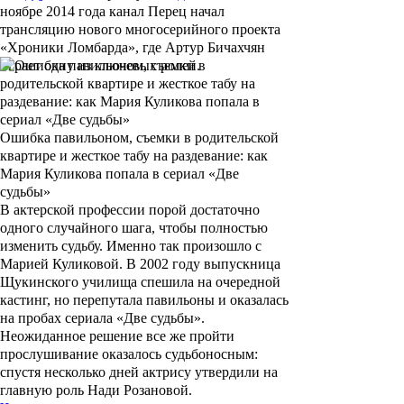
ноябре 2014 года канал Перец начал
трансляцию нового многосерийного проекта
«Хроники Ломбарда»
, где Артур Бичахчян
играет одну из ключевых ролей.
Ошибка павильоном, съемки в родительской
квартире и жесткое табу на раздевание: как
Мария Куликова попала в сериал «Две
судьбы»
В актерской профессии порой достаточно
одного случайного шага, чтобы полностью
изменить судьбу. Именно так произошло с
Марией Куликовой. В 2002 году выпускница
Щукинского училища спешила на очередной
кастинг, но перепутала павильоны и оказалась
на пробах сериала «Две судьбы».
Неожиданное решение все же пройти
прослушивание оказалось судьбоносным:
спустя несколько дней актрису утвердили на
главную роль Нади Розановой.