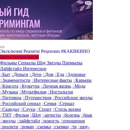
Эксклюзив
Реалити
Рецензии
#КАКВКИНО
Битва экстрасенсов
Фильмы
Сериалы
Шоу
Звезды
Премьеры
Лайфстайл
Интересное
#
Быт
#
Деньги
#
Дети
#
Дом
#
Еда
#
Здоровье
#
Знаменитости
#
Интересные факты
#
Карьера
#
Красота
#
Культура
#
Личная жизнь
#
Мода
#
Музыка
#
Мультфильм
#
Ностальгия
#
Питомцы
#
Путешествия
#
Российские звезды
#
Российский сериал
#
Семья
#
Сериал
#
Скандал
#
Слухи
#
Спорт
#
Стиль жизни
#
ТНТ
#
Фильм
#
Шоу
#
артисты
#
болезнь
#
брак
#
звезды
#
лайфстайл
#
новость
#
отношения
#
реалити
#
роман
#
съемка
#
съемки
#
тв
#
шоу-