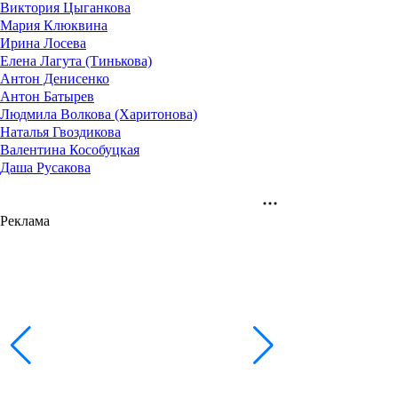
Виктория Цыганкова
Мария Клюквина
Ирина Лосева
Елена Лагута (Тинькова)
Антон Денисенко
Антон Батырев
Людмила Волкова (Харитонова)
Наталья Гвоздикова
Валентина Кособуцкая
Даша Русакова
Реклама