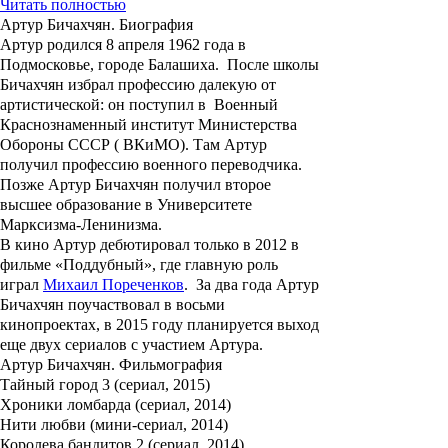
Читать полностью
Артур Бичахчян. Биография
Артур родился 8 апреля 1962 года в
Подмосковье, городе Балашиха. После школы
Бичахчян избрал профессию далекую от
артистической: он поступил в Военный
Краснознаменный институт Министерства
Обороны СССР ( ВКиМО). Там Артур
получил профессию военного переводчика.
Позже Артур Бичахчян получил второе
высшее образование в Университете
Марксизма-Ленинизма.
В кино Артур дебютировал только в 2012 в
фильме
«Поддубный»
, где главную роль
играл
Михаил Пореченков
. За два года Артур
Бичахчян поучаствовал в восьми
кинопроектах, в 2015 году планируется выход
еще двух сериалов с участием Артура.
Артур Бичахчян. Фильмография
Тайный город 3 (сериал, 2015)
Хроники ломбарда (сериал, 2014)
Нити любви (мини-сериал, 2014)
Королева бандитов 2 (сериал, 2014)