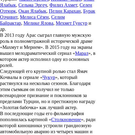
Ялабык
,
Сельма Эргеч
,
Филиз Ахмет
,
Селен
Озтюрк
,
Окан Ялабык
,
Пелин Карахан
,
Бурак
Озчивит
,
Мелиса Сёзен
,
Селим
Байрактар
,
Мелике Ялова
,
Мехмет Гунсур
и
др.
В 2013 году Арас сыграл главную мужскую
роль в полнометражной исторической драме
«
Махмут и Мерием
». В 2015 году на экраны
вышел мелодраматический сериал «
Марал
», в
котором актер исполнил одну из основных
ролей.
Следующей его крупной ролью стал Ямач
Кочвалы в сериале «
Чукур
», который
растянулся на несколько сезонов. Благодаря
этим съемкам он получил не только
всенародное признание и поклонников за
пределами Турции, но и престижную награду
«Золотая бабочка» как лучший актер.
В последующие годы его фильмография
пополнилась картиной «
Столкновение
», ради
которой киношники устроили грандиозную
автомобильную аварию из четырех машин и