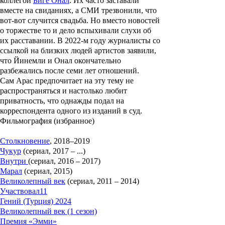
коллегой
Биге Онал
. Их часто заставали
вместе на свиданиях, а СМИ трезвонили, что
вот-вот случится свадьба. Но вместо новостей
о торжестве то и дело вспыхивали слухи об
их расставании. В 2022-м году журналисты со
ссылкой на близких людей артистов заявили,
что Йинемли и Онал окончательно
разбежались после семи лет отношений.
Сам Арас предпочитает на эту тему не
распространяться и настолько любит
приватность, что однажды подал на
корреспондента одного из изданий в суд.
Фильмография (избранное)
Столкновение
, 2018–2019
Чукур
(сериал, 2017 – ...)
Внутри
(сериал, 2016 – 2017)
Марал
(сериал, 2015)
Великолепный век
(сериал, 2011 – 2014)
Участвовал
11
Гений (Турция) 2024
Великолепный век (1 сезон)
Премия «Эмми»