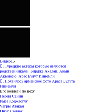
Видео
15
Турецкие актеры которые являются
родственниками. Бирдже Акалай, Акын
Акынозю, Арас Булут Ийнемли
Появилось армейское фото Араса Булута
Ийнемли
Его коллеги по цеху
Небил Сайин
Рыза Коджаоглу
Чагры Атакан
Онур Сайлак