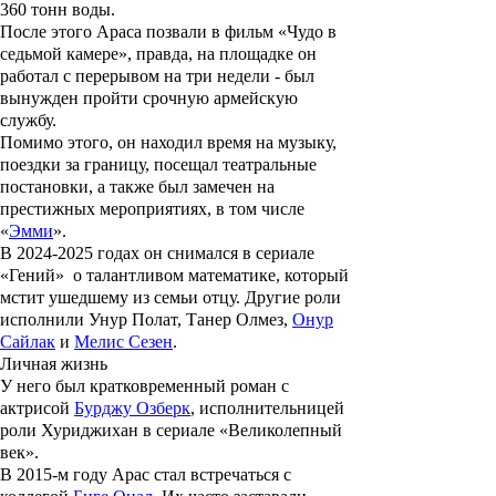
360 тонн воды.
После этого Араса позвали в фильм «
Чудо в
седьмой камере
», правда, на площадке он
работал с перерывом на три недели - был
вынужден пройти срочную армейскую
службу.
Помимо этого, он находил время на музыку,
поездки за границу, посещал театральные
постановки, а также был замечен на
престижных мероприятиях, в том числе
«
Эмми
».
В 2024-2025 годах он снимался в сериале
«
Гений
» о талантливом математике, который
мстит ушедшему из семьи отцу. Другие роли
исполнили
Унур Полат
,
Танер Олмез
,
Онур
Сайлак
и
Мелис Сезен
.
Личная жизнь
У него был кратковременный роман с
актрисой
Бурджу Озберк
, исполнительницей
роли Хуриджихан в сериале «Великолепный
век».
В 2015-м году Арас стал встречаться с