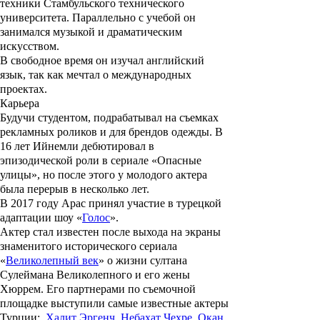
техники Стамбульского технического
университета. Параллельно с учебой он
занимался музыкой и драматическим
искусством.
В свободное время он изучал английский
язык, так как мечтал о международных
проектах.
Карьера
Будучи студентом, подрабатывал на съемках
рекламных роликов и для брендов одежды.
В
16 лет Ийнемли дебютировал в
эпизодической роли в сериале «
Опасные
улицы
», но после этого у молодого актера
была перерыв в несколько лет.
В 2017 году Арас принял участие в турецкой
адаптации шоу «
Голос
».
Актер стал известен после выхода на экраны
знаменитого исторического сериала
«
Великолепный век
» о жизни султана
Сулеймана Великолепного и его жены
Хюррем. Его партнерами по съемочной
площадке выступили самые известные актеры
Турции:
Халит Эргенч
,
Небахат Чехре
,
Окан