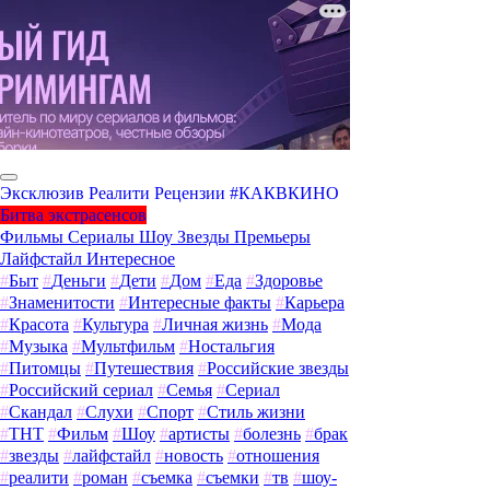
Эксклюзив
Реалити
Рецензии
#КАКВКИНО
Битва экстрасенсов
Фильмы
Сериалы
Шоу
Звезды
Премьеры
Лайфстайл
Интересное
#
Быт
#
Деньги
#
Дети
#
Дом
#
Еда
#
Здоровье
#
Знаменитости
#
Интересные факты
#
Карьера
#
Красота
#
Культура
#
Личная жизнь
#
Мода
#
Музыка
#
Мультфильм
#
Ностальгия
#
Питомцы
#
Путешествия
#
Российские звезды
#
Российский сериал
#
Семья
#
Сериал
#
Скандал
#
Слухи
#
Спорт
#
Стиль жизни
#
ТНТ
#
Фильм
#
Шоу
#
артисты
#
болезнь
#
брак
#
звезды
#
лайфстайл
#
новость
#
отношения
#
реалити
#
роман
#
съемка
#
съемки
#
тв
#
шоу-