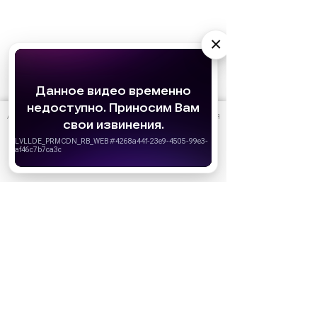
×
АО «Издательство СЕМЬ ДНЕЙ»
использует cookie
для
Реклама
персонализации сервисов и удобства пользователей.
Вы можете запретить сохранение cookie в настройках
своего браузера.
Хорошо