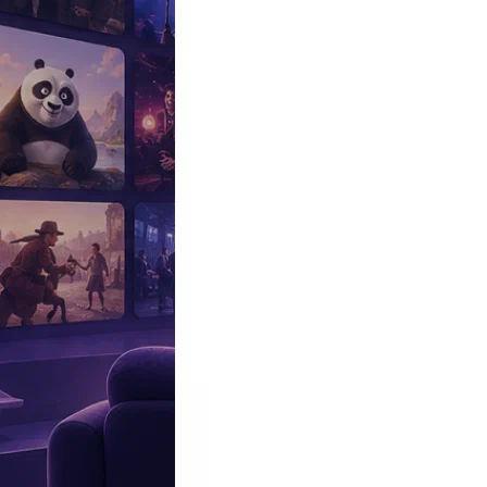
Эксклюзив
Реалити
Рецензии
#КАКВКИНО
Битва экстрасенсов
Фильмы
Сериалы
Шоу
Звезды
Премьеры
Лайфстайл
Интересное
#
Быт
#
Деньги
#
Дети
#
Дом
#
Еда
#
Здоровье
#
Знаменитости
#
Инт
#
Путешествия
#
Российские звезды
#
Российский сериал
#
Семья
#
отношения
#
реалити
#
роман
#
съемка
#
съемки
#
тв
#
шоу-бизнес
Промокоды Островок
Промокоды Отелло
Промокоды Золотое я
Промокоды Снежная Королева
Промокоды Арома Бутик
Промок
Издательство
Рекламодателям
Условия использования
Контакты
Персоны
Алекс МакКуин
Alex MacQueen
Актер
Дата и место рождения:
30 ноября 1973 (52 года), Эпсом, Англи
Биография
Участвовал
Фото
Видеo
Реклама
Английский актер
Алекс МакКуин (Alex MacQueen)
, наиболее и
Биография Алекса МакКуина
Алекс МакКуин родился в 1973 году в английском городке Эпсо