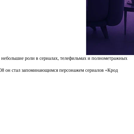
удьбы»
 Марией Куликовой. В 2002 году выпускница Щукинского
ешение все же пройти прослушивание оказалось судьбоносным:
же начал изучать международные отношения в колледже Пембрук
 общин (членом Комитета по выбору культуры и средств массовой
ть небольшие роли в сериалах, телефильмах и полнометражных
 2008 он стал запоминающимся персонажем сериалов «Крод