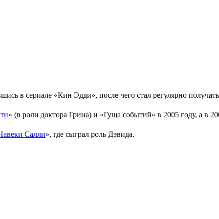
табу на раздевание: как Мария Куликова попала в сериал «Две с
га, чтобы полностью изменить судьбу. Именно так произошло с
ны и оказалась на пробах сериала «Две судьбы». Неожиданное р
 Розановой.
театре. Параллельно он поступил в Университете Дарема, а так
рупной телекомпании «Granada International», а также в Палате
вшись в сериале «Кин Эдди», после чего стал регулярно получа
ити
» (в роли доктора Грина) и «Гуща событий» в 2005 году, а в
Навеки Салли
», где сыграл роль Дэвида.