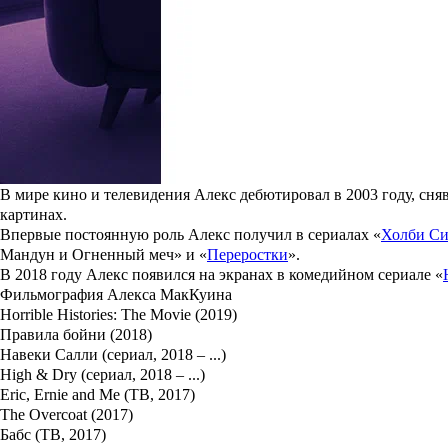
Ошибка павильоном, съемки в родительской квартире и жесткое 
В актерской профессии порой достаточно одного случайного ша
училища спешила на очередной кастинг, но перепутала павильо
спустя несколько дней актрису утвердили на главную роль Нади
Читать полностью
В 1990 году Алекс начал работать в Национальном молодежном 
в Кембридже.
Алекс работал исполнительным директором по делам бизнеса в к
информации).
В мире кино и телевидения Алекс дебютировал в 2003 году, сня
картинах.
Впервые постоянную роль Алекс получил в сериалах «
Холби С
Мандун и Огненный меч» и «
Переростки
».
В 2018 году Алекс появился на экранах в комедийном сериале «
Фильмография Алекса МакКуина
Horrible Histories: The Movie (2019)
Правила бойни (2018)
Навеки Салли (сериал, 2018 – ...)
High & Dry (сериал, 2018 – ...)
Eric, Ernie and Me (ТВ, 2017)
The Overcoat (2017)
Бабс (ТВ, 2017)