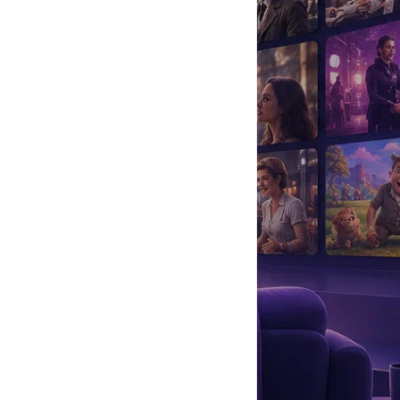
да
#
Музыка
#
Мультфильм
#
Ностальгия
#
Питомцы
#
Шоу
#
артисты
#
болезнь
#
брак
#
звезды
#
лайфстайл
#
новость
уща событий» и др.
получил в Школе Святого Иоанна в Лезерхеде.