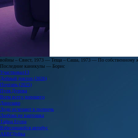
Участница второго сезона психологического реалити «Мастер иг
лишь малую часть происходящего, и привела в пример случай, к
Читать полностью
Фильмография:
2006 — Эйфория – Доктор, 2004 — Афромосквич
1994 — Графиня Шереметева, 1991 — Это я – дурочка, 1991 – 
Подвойский, 1986 — Красная стрела — Алексей Эдуардович Овчи
Вот моя деревня… – Зверев, Анатолий Николаевич,1985 — Возв
на провал – Самарин, 1983 – Подросток, 1983 — Дублер начинае
1979 — Антарктическая повесть — Филатов — главная роль, 197
войны – Свист, 1973 — Теща – Саша, 1973 — По собственному 
Последние каникулы — Борис
Участвовал
13
Добрый доктор (2026)
Почтарь (2025)
Пуля Дурова
Всем всего хорошего
Динозавр
Леди исчезают в полночь
Любовь не картошка
Тайна Егора
Взбесившийся автобус
АБВГДейка