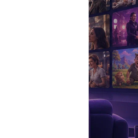
да
#
Музыка
#
Мультфильм
#
Ностальгия
#
Питомцы
#
Шоу
#
артисты
#
болезнь
#
брак
#
звезды
#
лайфстайл
#
новость