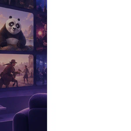
Эксклюзив
Реалити
Рецензии
#КАКВКИНО
Битва экстрасенсов
Фильмы
Сериалы
Шоу
Звезды
Премьеры
Лайфстайл
Интересное
#
Быт
#
Деньги
#
Дети
#
Дом
#
Еда
#
Здоровье
#
Знаменитости
#
Инт
#
Путешествия
#
Российские звезды
#
Российский сериал
#
Семья
#
отношения
#
реалити
#
роман
#
съемка
#
съемки
#
тв
#
шоу-бизнес
Промокоды Островок
Промокоды Отелло
Промокоды Золотое я
Промокоды Снежная Королева
Промокоды Арома Бутик
Промок
Издательство
Рекламодателям
Условия использования
Контакты
Персоны
Александр Вдовин
Aleksandr Vdovin
Ведущий, Актер
Дата и место рождения:
1 января 1949 (77 лет)
Биография
Участвовал
Фото
Видеo
Реклама
Родился 1 января 1949 года. Окончил Московское театральное 
Актер Московского Театра юного зрителя. Работает в Московско
«Внутри все выглядит иначе»: экстрасенс Наталья Бантеева зая