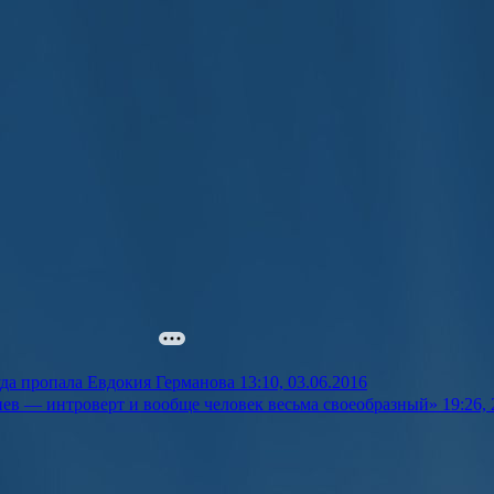
уда пропала Евдокия Германова
13:10, 03.06.2016
ев — интроверт и вообще человек весьма своеобразный»
19:26,