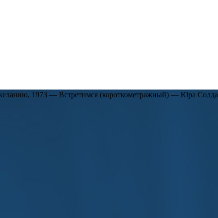
ры» на ТНТ Наталья Бантеева откровенно высказалась о закулис
огда один из игроков нарушил правила.
, 2001 — Лиса Алиса, 1998 — Окраина – Махотин, 1996 — Коро
Армавир, 1990 — Взбесившийся автобус, 1989 — Из жизни Федо
нников, 1986 — Борис Годунов (СССР, Чехословакия, Зап. Берли
ращение Будулая – шофер, 1984,1987 — Клиника (киноальманах)
т действовать – Серегин, 1982 — Россия молодая – Воронин, 19
7 — Исчезновение — Виктор Буслаев — главная роль, 1976 — Го
желанию, 1973 — Встретимся (короткометражный) — Юра Солдат