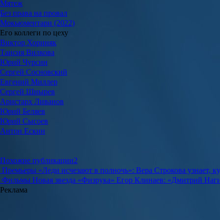
Мятеж
Без права на провал
Мокьюментари (2022)
Его коллеги по цеху
Виктор Хориняк
Таисия Вилкова
Юрий Чурсин
Сергей Сосновский
Евгений Миллер
Сергей Шнырев
Аристарх Ливанов
Юрий Беляев
Юрий Сысоев
Антон Ескин
Похожие публикации
2
Премьеры
«Леди исчезают в полночь»: Вера Строкова узнает, к
Фильмы
Новая звезда «Физрука» Егор Клинаев: «Дмитрий Наги
Реклама