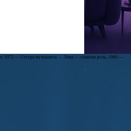
ной жизни проекта. Экстрасенс призналась, что зрители видят
лева Марго, 1996 — Волшебное кресло (короткометражный),
ра Кузькина — инструктор обкома КПСС, 1987 — Николай
н) – эпизод,1985 — Не ходите, девки, замуж – эпизод, 1985 —
, «Клиника», 1984 — Очень важная персона, 1984 — Без права
82 – Однолюбы, 1981 — Вот вернется папа,
род с утра до полуночи – сержант, 1975 — Долгие версты
, 1972 — Сестра музыканта — Лева — главная роль, 1969 —