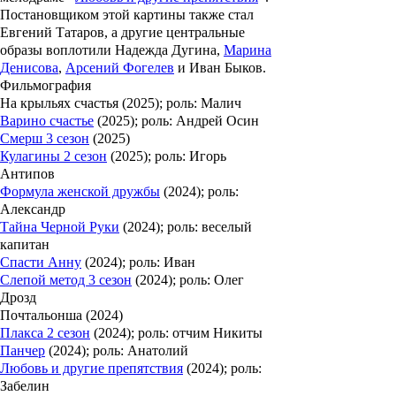
Постановщиком этой картины также стал
Евгений Татаров
, а другие центральные
образы воплотили
Надежда Дугина
,
Марина
Денисова
,
Арсений Фогелев
и
Иван Быков
.
Фильмография
На крыльях счастья
(2025); роль: Малич
Варино счастье
(2025); роль: Андрей Осин
Смерш 3 сезон
(2025)
Кулагины 2 сезон
(2025); роль: Игорь
Антипов
Формула женской дружбы
(2024); роль:
Александр
Тайна Черной Руки
(2024); роль: веселый
капитан
Спасти Анну
(2024); роль: Иван
Слепой метод 3 сезон
(2024); роль: Олег
Дрозд
Почтальонша
(2024)
Плакса 2 сезон
(2024); роль: отчим Никиты
Панчер
(2024); роль: Анатолий
Любовь и другие препятствия
(2024); роль:
Забелин