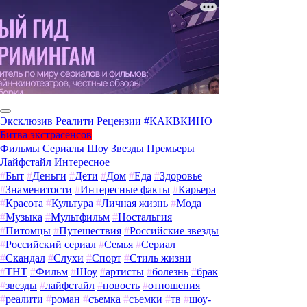
Эксклюзив
Реалити
Рецензии
#КАКВКИНО
Битва экстрасенсов
Фильмы
Сериалы
Шоу
Звезды
Премьеры
Лайфстайл
Интересное
#
Быт
#
Деньги
#
Дети
#
Дом
#
Еда
#
Здоровье
#
Знаменитости
#
Интересные факты
#
Карьера
#
Красота
#
Культура
#
Личная жизнь
#
Мода
#
Музыка
#
Мультфильм
#
Ностальгия
#
Питомцы
#
Путешествия
#
Российские звезды
#
Российский сериал
#
Семья
#
Сериал
#
Скандал
#
Слухи
#
Спорт
#
Стиль жизни
#
ТНТ
#
Фильм
#
Шоу
#
артисты
#
болезнь
#
брак
#
звезды
#
лайфстайл
#
новость
#
отношения
#
реалити
#
роман
#
съемка
#
съемки
#
тв
#
шоу-