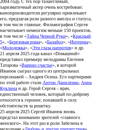
2004 году. С тех пор талантливый,
харизматичный актер очень востребован:
кинопроизводители регулярно привлекают
его, предлагая роли разного амплуа и статуса,
в том числе главные. Фильмография Сергея
насчитывает немногим меньше 150 проектов,
в том числе «
Тайна Черной Руки
», «
Красный
5
», «
Березовая роща
», «
Балабол
», «
Интерны
»,
«
Молодежка
», «
Эти глаза напротив
» и др.
21 апреля 2025 года канал «Dомашний»
представил премьеру мелодрамы
Евгения
Татарова
«
Варино счастье
», в которой
Иванюк сыграл одного из центральных
персонажей – Андрея Осина. Его партнерами
по этой работе стали
Антон Даниленко
,
Анна
Куклина
и др. Герой Сергея – врач,
единственный человек, который по-доброму
относится к героине, попавшей в силу
обстоятельств за решетку.
25 апреля 2025 Сергей Иванюк вновь
предстал вниманию зрителей «главного
женского». На этот раз в роли Забелина в
мелодраме «
Любовь и другие препятствия
».