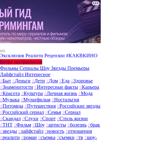
Эксклюзив
Реалити
Рецензии
#КАКВКИНО
Битва экстрасенсов
Фильмы
Сериалы
Шоу
Звезды
Премьеры
Лайфстайл
Интересное
#
Быт
#
Деньги
#
Дети
#
Дом
#
Еда
#
Здоровье
#
Знаменитости
#
Интересные факты
#
Карьера
#
Красота
#
Культура
#
Личная жизнь
#
Мода
#
Музыка
#
Мультфильм
#
Ностальгия
#
Питомцы
#
Путешествия
#
Российские звезды
#
Российский сериал
#
Семья
#
Сериал
#
Скандал
#
Слухи
#
Спорт
#
Стиль жизни
#
ТНТ
#
Фильм
#
Шоу
#
артисты
#
болезнь
#
брак
#
звезды
#
лайфстайл
#
новость
#
отношения
#
реалити
#
роман
#
съемка
#
съемки
#
тв
#
шоу-