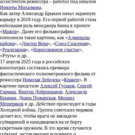
ассистентом режиссера – работал под началом
Никиты Михалкова
.
Как актер
Александр Брыкин
начал экранную
карьеру в 2018 году. Его первой работой стала
небольшая роль менеджера банка в проекте
«
Мажор
». Далее его фильмографию
пополнили такие картины, как «
Адмиралы
района
», «
Доктор Вера
», «
Союз Спасения
»,
«
Реализация
», «
Нарисованное счастье
»,
«
Ртуть
» и др.
17 апреля 2025 года в российских
кинотеатрах состоялась премьера
фантастического полнометражного фильма от
режиссера
Николая Лебедева
«
Кракен
». В
картине предстали
Алексей Гуськов
,
Сергей
Гармаш
,
Виктор Добронравов
,
Александр
Брыкин
,
Диана Пожарская
,
Михаил
Мещеряков
и др. Действие происходит в годы
Холодной войны. Группа советских моряков
делает все, чтобы враги не завладели
субмариной и находящимся на ее борту
секретным оружием. В это время случаются
события, заставляющие вспомнить о