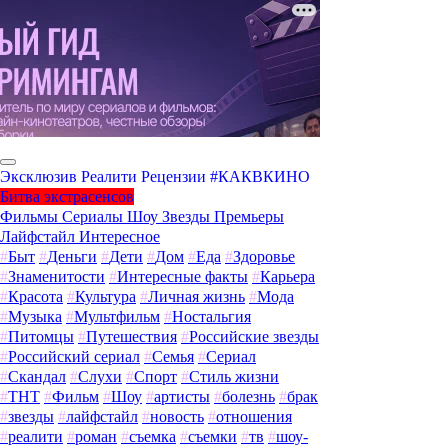
Эксклюзив
Реалити
Рецензии
#КАКВКИНО
Битва экстрасенсов
Фильмы
Сериалы
Шоу
Звезды
Премьеры
Лайфстайл
Интересное
#
Быт
#
Деньги
#
Дети
#
Дом
#
Еда
#
Здоровье
#
Знаменитости
#
Интересные факты
#
Карьера
#
Красота
#
Культура
#
Личная жизнь
#
Мода
#
Музыка
#
Мультфильм
#
Ностальгия
#
Питомцы
#
Путешествия
#
Российские звезды
#
Российский сериал
#
Семья
#
Сериал
#
Скандал
#
Слухи
#
Спорт
#
Стиль жизни
#
ТНТ
#
Фильм
#
Шоу
#
артисты
#
болезнь
#
брак
#
звезды
#
лайфстайл
#
новость
#
отношения
#
реалити
#
роман
#
съемка
#
съемки
#
тв
#
шоу-