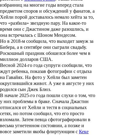
избранниц на многие годы вперед стала
предметом споров и обсуждений у фанатов, а
Хейли порой доставалось немало хейта за то,
что «разбила» звездную пару. На какое-то
время они с Джастином даже разошлись, и
она встречалась с
Шоном Мендесом
.
Но в 2018-м сообщила, что выходит замуж за
Бибера, а в сентябре они сыграли свадьбу.
Роскошный праздник обошелся более чем в
миллион долларов США.
Весной 2024-го года супруги сообщили, что
ждут ребенка, показав фотографии с отдыха
на Гавайях. На фото у Хейли был заметен
округлившийся живот. А уже в августе у них
родился сын
Джек Блюз
.
В начале 2025-го года пошли слухи о том, что
у них проблемы в браке. Сначала Джастин
отписался от Хейли и тестя в социальных
сетях, но потом сообщил, что его просто
взломали. Затем певца сфотографировали в
весьма угнетенном состоянии, а позже и
вовсе заметили якобы флиртующим с
Кеке