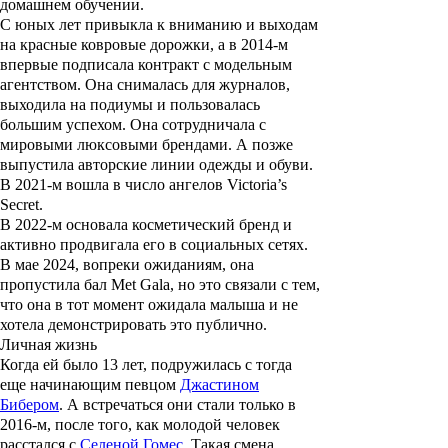
домашнем обучении.
С юных лет привыкла к вниманию и выходам
на красные ковровые дорожки, а в 2014-м
впервые подписала контракт с модельным
агентством. Она снималась для журналов,
выходила на подиумы и пользовалась
большим успехом. Она сотрудничала с
мировыми люксовыми брендами. А позже
выпустила авторские линии одежды и обуви.
В 2021-м вошла в число ангелов Victoria’s
Secret.
В 2022-м основала косметический бренд и
активно продвигала его в социальных сетях.
В мае 2024, вопреки ожиданиям, она
пропустила бал Met Gala, но это связали с тем,
что она в тот момент ожидала малыша и не
хотела демонстрировать это публично.
Личная жизнь
Когда ей было 13 лет, подружилась с тогда
еще начинающим певцом
Джастином
Бибером
. А встречаться они стали только в
2016-м, после того, как молодой человек
расстался с
Селеной Гомес
. Такая смена