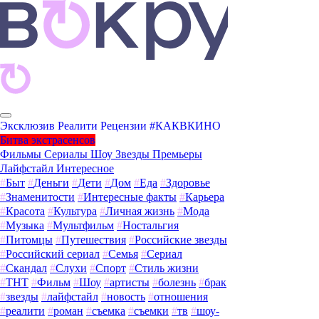
Эксклюзив
Реалити
Рецензии
#КАКВКИНО
Битва экстрасенсов
Фильмы
Сериалы
Шоу
Звезды
Премьеры
Лайфстайл
Интересное
#
Быт
#
Деньги
#
Дети
#
Дом
#
Еда
#
Здоровье
#
Знаменитости
#
Интересные факты
#
Карьера
#
Красота
#
Культура
#
Личная жизнь
#
Мода
#
Музыка
#
Мультфильм
#
Ностальгия
#
Питомцы
#
Путешествия
#
Российские звезды
#
Российский сериал
#
Семья
#
Сериал
#
Скандал
#
Слухи
#
Спорт
#
Стиль жизни
#
ТНТ
#
Фильм
#
Шоу
#
артисты
#
болезнь
#
брак
#
звезды
#
лайфстайл
#
новость
#
отношения
#
реалити
#
роман
#
съемка
#
съемки
#
тв
#
шоу-