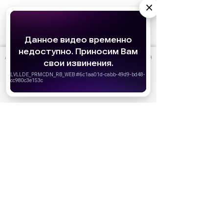
×
АО «Издательство СЕМЬ ДНЕЙ»
использует cookie
для
персонализации сервисов и удобства пользователей.
Вы можете запретить сохранение cookie в настройках
своего браузера.
Хорошо