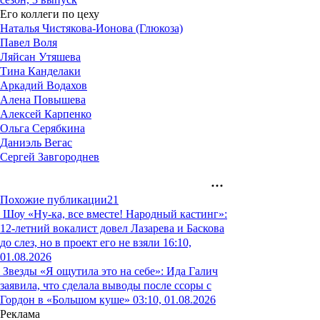
Его коллеги по цеху
Наталья Чистякова-Ионова (Глюкоза)
Павел Воля
Ляйсан Утяшева
Тина Канделаки
Аркадий Водахов
Алена Повышева
Алексей Карпенко
Ольга Серябкина
Даниэль Вегас
Сергей Завгороднев
Похожие публикации
21
Шоу
«Ну-ка, все вместе! Народный кастинг»:
12-летний вокалист довел Лазарева и Баскова
до слез, но в проект его не взяли
16:10,
01.08.2026
Звезды
«Я ощутила это на себе»: Ида Галич
заявила, что сделала выводы после ссоры с
Гордон в «Большом куше»
03:10, 01.08.2026
Реклама