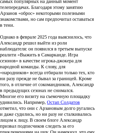
самых популярных на данный момент
телепередачах. Благодаря этому занятию
Арзанов «оброс» некоторыми полезными
знакомствами, но сам предпочитал оставаться
в тени.
Однако в феврале 2025 года выяснилось, что
Александр решил выйти из роли
наблюдателя: он появился в третьем выпуске
реалити «Выжить в Самарканде. Игра
сезонов» в качестве игрока-джокера для
народной команды. К слову, для
«народников» всегда отбирали только тех, кто
ни разу прежде не бывал за границей. Кроме
того, в отличие от сокомандников, Александр
в предыдущих сезонах не снимался.
Многие его визиту на съемочную площадку
удивились. Например,
Остап Солдатов
отметил, что они с Арзановым долго ругались
и даже судились, но ни разу не сталкивались
лицом к лицу. В своем блоге Александр
призвал подписчиков следить за его
приключениями на шоу. Он намекнул, что ему