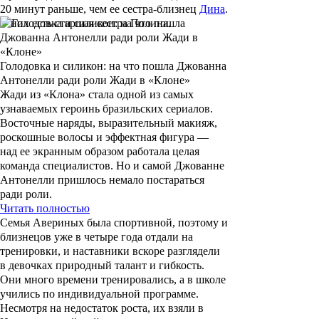
20 минут раньше, чем ее сестра-близнец
Дина
.
У них есть старшая сестра
Полина
.
Голодовка и силикон: на что пошла Джованна
Антонелли ради роли Жади в «Клоне»
Жади из «Клона» стала одной из самых
узнаваемых героинь бразильских сериалов.
Восточные наряды, выразительный макияж,
роскошные волосы и эффектная фигура —
над ее экранным образом работала целая
команда специалистов. Но и самой Джованне
Антонелли пришлось немало постараться
ради роли.
Читать полностью
Семья Авериных была спортивной, поэтому и
близнецов уже в четыре года отдали на
тренировки, и наставники вскоре разглядели
в девочках природный талант и гибкость.
Они много времени тренировались, а в школе
учились по индивидуальной программе.
Несмотря на недостаток роста, их взяли в