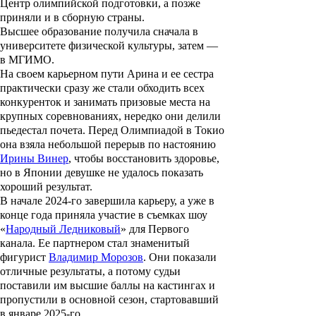
Центр олимпийской подготовки, а позже
приняли и в сборную страны.
Высшее образование получила сначала в
университете физической культуры, затем —
в МГИМО.
На своем карьерном пути Арина и ее сестра
практически сразу же стали обходить всех
конкуренток и занимать призовые места на
крупных соревнованиях, нередко они делили
пьедестал почета. Перед Олимпиадой в Токио
она взяла небольшой перерыв по настоянию
Ирины Винер
, чтобы восстановить здоровье,
но в Японии девушке не удалось показать
хороший результат.
В начале 2024-го завершила карьеру, а уже в
конце года приняла участие в съемках шоу
«
Народный Ледниковый
» для Первого
канала. Ее партнером стал знаменитый
фигурист
Владимир Морозов
. Они показали
отличные результаты, а потому судьи
поставили им высшие баллы на кастингах и
пропустили в основной сезон, стартовавший
в январе 2025-го.