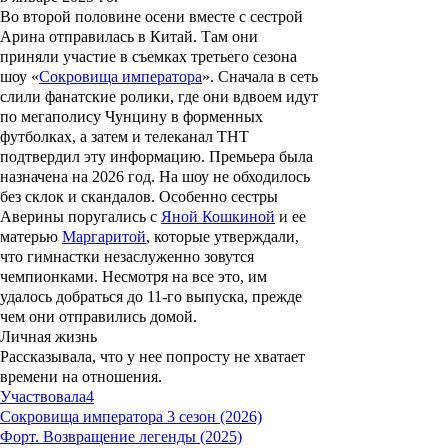
Во второй половине осени вместе с сестрой
Арина отправилась в Китай. Там они
приняли участие в съемках третьего сезона
шоу «
Сокровища императора
». Сначала в сеть
слили фанатские ролики, где они вдвоем идут
по мегаполису Чунцину в форменных
футболках, а затем и телеканал ТНТ
подтвердил эту информацию. Премьера была
назначена на 2026 год. На шоу не обходилось
без склок и скандалов. Особенно сестры
Аверины поругались с
Яной Кошкиной
и ее
матерью
Маргаритой
, которые утверждали,
что гимнастки незаслуженно зовутся
чемпионками. Несмотря на все это, им
удалось добраться до 11-го выпуска, прежде
чем они отправились домой.
Личная жизнь
Рассказывала, что у нее попросту не хватает
времени на отношения.
Участвовала
4
Сокровища императора 3 сезон (2026)
Форт. Возвращение легенды (2025)