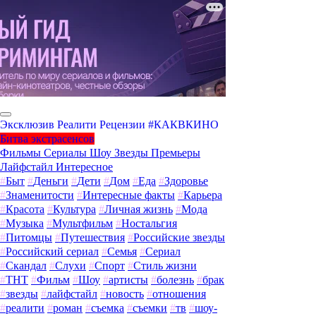
Эксклюзив
Реалити
Рецензии
#КАКВКИНО
Битва экстрасенсов
Фильмы
Сериалы
Шоу
Звезды
Премьеры
Лайфстайл
Интересное
#
Быт
#
Деньги
#
Дети
#
Дом
#
Еда
#
Здоровье
#
Знаменитости
#
Интересные факты
#
Карьера
#
Красота
#
Культура
#
Личная жизнь
#
Мода
#
Музыка
#
Мультфильм
#
Ностальгия
#
Питомцы
#
Путешествия
#
Российские звезды
#
Российский сериал
#
Семья
#
Сериал
#
Скандал
#
Слухи
#
Спорт
#
Стиль жизни
#
ТНТ
#
Фильм
#
Шоу
#
артисты
#
болезнь
#
брак
#
звезды
#
лайфстайл
#
новость
#
отношения
#
реалити
#
роман
#
съемка
#
съемки
#
тв
#
шоу-