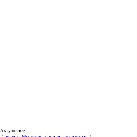
Актуальное
4 августа
Мы ждем, а они возвращаются: 7