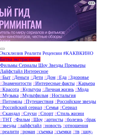
Эксклюзив
Реалити
Рецензии
#КАКВКИНО
Битва экстрасенсов
Фильмы
Сериалы
Шоу
Звезды
Премьеры
Лайфстайл
Интересное
#
Быт
#
Деньги
#
Дети
#
Дом
#
Еда
#
Здоровье
#
Знаменитости
#
Интересные факты
#
Карьера
#
Красота
#
Культура
#
Личная жизнь
#
Мода
#
Музыка
#
Мультфильм
#
Ностальгия
#
Питомцы
#
Путешествия
#
Российские звезды
#
Российский сериал
#
Семья
#
Сериал
#
Скандал
#
Слухи
#
Спорт
#
Стиль жизни
#
ТНТ
#
Фильм
#
Шоу
#
артисты
#
болезнь
#
брак
#
звезды
#
лайфстайл
#
новость
#
отношения
#
реалити
#
роман
#
съемка
#
съемки
#
тв
#
шоу-