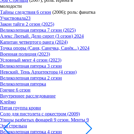
Эра Стрельца
(2007); роль: Ирина в
молодости
Тайны следствия 6 сезон
(2006); роль: фанатка
Участвовала
23
Закон тайги 2 сезон (2025)
Великолепная пятерка 7 сезон (2025)
Алекс Лютый. Дело сирот (3 сезон) 2024
Капитан четвертого ранга (2024)
Точка опоры (Саня, Санечка, Санёк...) 2024
Военная полиция (2023)
Условный мент 4 сезон (2023)
Великолепная пятерка 3 сезон
Невский. Тень Архитектора (4 сезон)
Великолепная пятерка 2 сезон
Великолепная пятерка
Гончие 6 сезон
Внутреннее расследование
Клеймо
Пятая группа крови
Соло для пистолета с оркестром (2009)
Улицы разбитых фонарей 9 сезон. Менты 9
Эра стрельца
Великолепная пятерка 4 сезон