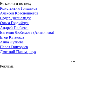
Ее коллеги по цеху
Константин Гришанов
Алексей Красноцветов
Нодар Джанелидзе
Ольга Гордийчук
Андрей Горбачев
Евгения Любимова (Ананичева)
Егор Кутенков
Анна Лутцева
Павел Григорьев
Дмитрий Паламарчук
Реклама