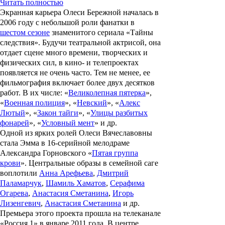
Читать полностью
Экранная карьера
Олеси Бережной
началась в
2006 году с небольшой роли фанатки в
шестом сезоне
знаменитого сериала «
Тайны
следствия
». Будучи театральной актрисой, она
отдает сцене много времени, творческих и
физических сил, в кино- и телепроектах
появляется не очень часто. Тем не менее, ее
фильмография включает более двух десятков
работ. В их числе: «
Великолепная пятерка
»,
«
Военная полиция
», «
Невский
», «
Алекс
Лютый
», «
Закон тайги
», «
Улицы разбитых
фонарей
», «
Условный мент
» и др.
Одной из ярких ролей Олеси Вячеславовны
стала Эмма в 16-серийной мелодраме
Александра Горновского
«
Пятая группа
крови
». Центральные образы в семейной саге
воплотили
Анна Арефьева
,
Дмитрий
Паламарчук
,
Шамиль Хаматов
,
Серафима
Огарева
,
Анастасия Сметанина
,
Игорь
Лизенгевич
,
Анастасия Сметанина
и др.
Премьера этого проекта прошла на телеканале
«Россия 1» в январе 2011 года. В центре