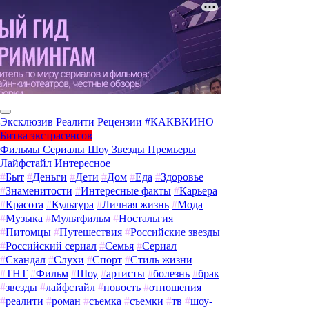
Эксклюзив
Реалити
Рецензии
#КАКВКИНО
Битва экстрасенсов
Фильмы
Сериалы
Шоу
Звезды
Премьеры
Лайфстайл
Интересное
#
Быт
#
Деньги
#
Дети
#
Дом
#
Еда
#
Здоровье
#
Знаменитости
#
Интересные факты
#
Карьера
#
Красота
#
Культура
#
Личная жизнь
#
Мода
#
Музыка
#
Мультфильм
#
Ностальгия
#
Питомцы
#
Путешествия
#
Российские звезды
#
Российский сериал
#
Семья
#
Сериал
#
Скандал
#
Слухи
#
Спорт
#
Стиль жизни
#
ТНТ
#
Фильм
#
Шоу
#
артисты
#
болезнь
#
брак
#
звезды
#
лайфстайл
#
новость
#
отношения
#
реалити
#
роман
#
съемка
#
съемки
#
тв
#
шоу-