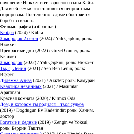
появление Нюкхет и ее взрослого сына Кайи.
Для всей семьи это становится неприятным
сюрпризом. Постепенно в доме обостряется
борьба за власть.
Фильмография (избранная)
Кюбра
(2024) / Kübra
Зимородок 2 сезон
(2024) / Yalı Çapkını; роль:
Нюкхет
Прекрасные дни (2022) / Güzel Günler; роль:
Кыймет
Зимородок
(2022) / Yalı Çapkını; роль: Нюкхет
Ты, я, Ленин
(2021) / Sen Ben Lenin; роль:
Иффет
Дилемма Азиза
(2021) / Azizler; роль: Камуран
Квартира невинных
(2021) / Masumlar
Apartmani
Красная комната (2020) / Kirmizi Oda
Дом, в котором ты родился – твоя судьба
(2019) / Dogdugun Ev Kaderindir; роль: Ханим,
доктор
Богатые и бедные
(2019) / Zengin ve Yoksul;
роль: Беррин Таштан