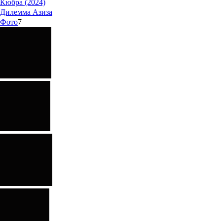
Кюбра (2024)
Дилемма Азиза
Фото
7