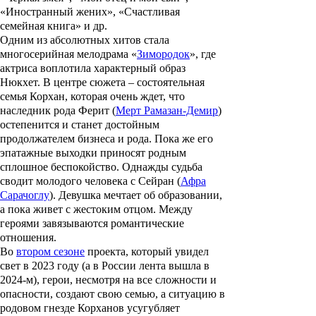
«
Иностранный жених
», «
Счастливая
семейная книга
» и др.
Одним из абсолютных хитов стала
многосерийная мелодрама «
Зимородок
», где
актриса воплотила характерный образ
Нюкхет. В центре сюжета – состоятельная
семья Корхан, которая очень ждет, что
наследник рода Ферит (
Мерт Рамазан-Демир
)
остепенится и станет достойным
продолжателем бизнеса и рода. Пока же его
эпатажные выходки приносят родным
сплошное беспокойство. Однажды судьба
сводит молодого человека с Сейран (
Афра
Сарачоглу
). Девушка мечтает об образовании,
а пока живет с жестоким отцом. Между
героями завязываются романтические
отношения.
Во
втором сезоне
проекта, который увидел
свет в 2023 году (а в России лента вышла в
2024-м), герои, несмотря на все сложности и
опасности, создают свою семью, а ситуацию в
родовом гнезде Корханов усугубляет