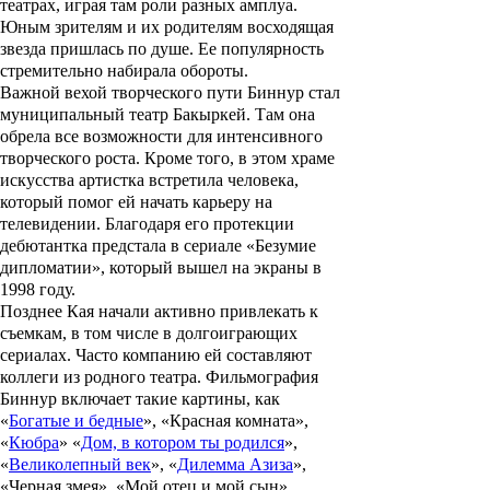
театрах, играя там роли разных амплуа.
Юным зрителям и их родителям восходящая
звезда пришлась по душе. Ее популярность
стремительно набирала обороты.
Важной вехой творческого пути Биннур стал
муниципальный театр Бакыркей. Там она
обрела все возможности для интенсивного
творческого роста. Кроме того, в этом храме
искусства артистка встретила человека,
который помог ей начать карьеру на
телевидении. Благодаря его протекции
дебютантка предстала в сериале «
Безумие
дипломатии
», который вышел на экраны в
1998 году.
Позднее Кая начали активно привлекать к
съемкам, в том числе в долгоиграющих
сериалах. Часто компанию ей составляют
коллеги из родного театра. Фильмография
Биннур включает такие картины, как
«
Богатые и бедные
», «
Красная комната
»,
«
Кюбра
» «
Дом, в котором ты родился
»,
«
Великолепный век
», «
Дилемма Азиза
»,
«
Черная змея
», «
Мой отец и мой сын
»,