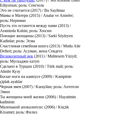
С кем ты танцуешь?
(2017) / Sen Kiminle Dans
Ediyorsun; роль: Сенгюль
Это не считается (2017) / Bu Sayilmaz
Мамы и Матери (2015) / Analar ve Anneler;
роль: Нериман
Пусть это останется между нами (2013) /
Aramizda Kalsin; роль: Хюсин
Поющие женщины (2013) / Sarki Söyleyen
Kadinlar; роль: Эсма
Счастливая семейная книга (2013) / Mutlu Aile
Defteri; роль: Асуман, жена Севдета
Великолепный век
(2011) / Muhtesem Yüzyil;
роль: Мускаджи-хатун
Сделано в Турции (2010) / Türk mali; роль:
Абийе Кузу
Босые ноги на кампусе (2009) / Kampüste
çiplak ayaklar
Черная змея (2007) / Karayilan; роль: Антепли
Эмин
Ты женщина моей жизни (2006) / Hayatimin
kadinisin
Маленький апокалипсис (2006) / Küçük
Kiyamet; роль: Филиз