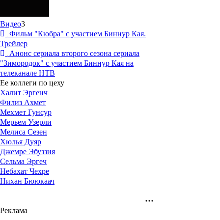
Видео
3
Фильм "Кюбра" с участием Биннур Кая.
Трейлер
Анонс сериала второго сезона сериала
"Зимородок" с участием Биннур Кая на
телеканале НТВ
Ее коллеги по цеху
Халит Эргенч
Филиз Ахмет
Мехмет Гунсур
Мерьем Узерли
Мелиса Сезен
Хюлья Дуяр
Джемре Эбуззия
Сельма Эргеч
Небахат Чехре
Нихан Бююкаач
Реклама