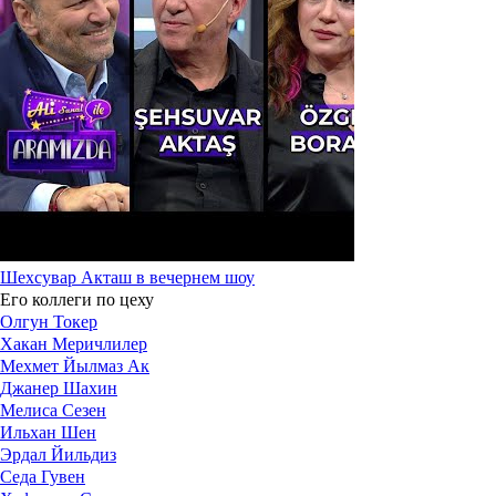
Шехсувар Акташ в вечернем шоу
Его коллеги по цеху
Олгун Токер
Хакан Меричлилер
Мехмет Йылмаз Ак
Джанер Шахин
Мелиса Сезен
Ильхан Шен
Эрдал Йильдиз
Седа Гувен