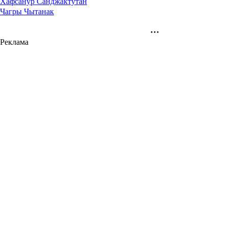
Хафсанур Санджактутан
Чагры Чытанак
Реклама