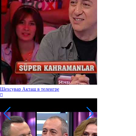
Шехсувар Акташ в телеигре