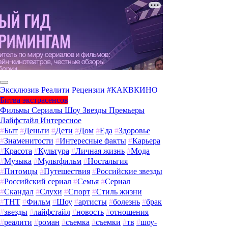
Эксклюзив
Реалити
Рецензии
#КАКВКИНО
Битва экстрасенсов
Фильмы
Сериалы
Шоу
Звезды
Премьеры
Лайфстайл
Интересное
#
Быт
#
Деньги
#
Дети
#
Дом
#
Еда
#
Здоровье
#
Знаменитости
#
Интересные факты
#
Карьера
#
Красота
#
Культура
#
Личная жизнь
#
Мода
#
Музыка
#
Мультфильм
#
Ностальгия
#
Питомцы
#
Путешествия
#
Российские звезды
#
Российский сериал
#
Семья
#
Сериал
#
Скандал
#
Слухи
#
Спорт
#
Стиль жизни
#
ТНТ
#
Фильм
#
Шоу
#
артисты
#
болезнь
#
брак
#
звезды
#
лайфстайл
#
новость
#
отношения
#
реалити
#
роман
#
съемка
#
съемки
#
тв
#
шоу-