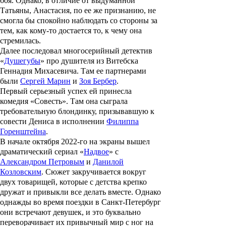
боя. Однако, в отличие от выдуманной
Татьяны, Анастасия, по ее же признанию, не
смогла бы спокойно наблюдать со стороны за
тем, как кому-то достается то, к чему она
стремилась.
Далее последовал многосерийный детектив
«
Душегубы
» про душителя из Витебска
Геннадия Михасевича
. Там ее партнерами
были
Сергей Марин
и
Зоя Бербер
.
Первый серьезный успех ей принесла
комедия «
Совесть
». Там она сыграла
требовательную блондинку, призывавшую к
совести Дениса в исполнении
Филиппа
Горенштейна
.
В начале октября 2022-го на экраны вышел
драматический сериал «
Надвое
» с
Александром Петровым
и
Данилой
Козловским
. Сюжет закручивается вокруг
двух товарищей, которые с детства крепко
дружат и привыкли все делать вместе. Однако
однажды во время поездки в Санкт-Петербург
они встречают девушек, и это буквально
переворачивает их привычный мир с ног на