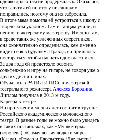
однако долго там не продержалась. Оказалось,
что занятия ей по итогу не слишком
понравились, поэтому она их забросила.
В итоге мама помогла ей устроиться в школу с
творческим уклоном. Там и танцам учили, и
пению, и актерскому мастерству. Именно там,
в среде таких же увлеченных сверстников,
она окончательно определилась, кем именно
видит себя в будущем. Правда, ей пришлось
постараться, чтобы нагнать одноклассников.
За два года ей предстояло освоить
сольфеджио и игру на гитаре, не говоря уже о
других дисциплинах.
Обучалась в РАТИ-ГИТИСе в мастерской
театрального режиссера
Алексея Бородина
.
Диплом получила в 2013-м году.
Карьера в театре
На протяжении многих лет состоит в труппе
Российского академического молодежного
театра. В разные годы ее можно было увидеть
в таких постановках, как «
Мушкетеры
»
(королева), «
Самая легкая лодка в мире
»
(Клара), «
Ромео и Джульетта
» (Джульетта),