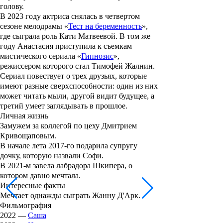
голову.
В 2023 году актриса снялась в четвертом
сезоне мелодрамы «
Тест на беременность
»,
где сыграла роль Кати Матвеевой. В том же
году Анастасия приступила к съемкам
мистического сериала «
Гипнозис
»,
режиссером которого стал
Тимофей Жалнин
.
Сериал повествует о трех друзьях, которые
имеют разные сверхспособности: один из них
может читать мыли, другой видит будущее, а
третий умеет заглядывать в прошлое.
Личная жизнь
Замужем за коллегой по цеху
Дмитрием
Кривощаповым
.
В начале лета 2017-го подарила супругу
дочку, которую назвали
Софи
.
В 2021-м завела лабрадора Шкипера, о
котором давно мечтала.
Интересные факты
Мечтает однажды сыграть Жанну Д'Арк.
Фильмография
2022 —
Саша