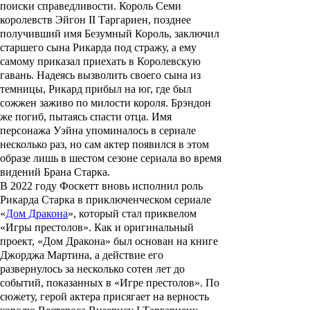
поиски справедливости. Король Семи
королевств Эйгон II Таргариен, позднее
получивший имя Безумный Король, заключил
старшего сына Рикарда под стражу, а ему
самому приказал приехать в Королевскую
гавань. Надеясь вызволить своего сына из
темницы, Рикард прибыл на юг, где был
сожжен заживо по милости короля. Брэндон
же погиб, пытаясь спасти отца. Имя
персонажа Уэйна упоминалось в сериале
несколько раз, но сам актер появился в этом
образе лишь в шестом сезоне сериала во время
видений Брана Старка.
В 2022 году Фоскетт вновь исполнил роль
Рикарда Старка в приключенческом сериале
«
Дом Дракона
», который стал приквелом
«Игры престолов». Как и оригинальный
проект, «Дом Дракона» был основан на книге
Джорджа Мартина, а действие его
развернулось за несколько сотен лет до
событий, показанных в «Игре престолов». По
сюжету, герой актера присягает на верность