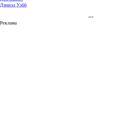
Дэниэл Уэбб
Реклама