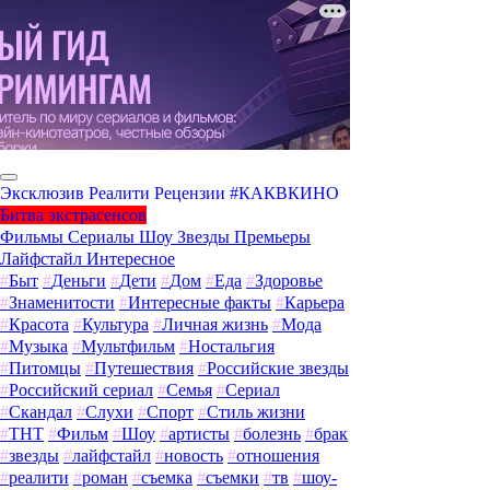
Эксклюзив
Реалити
Рецензии
#КАКВКИНО
Битва экстрасенсов
Фильмы
Сериалы
Шоу
Звезды
Премьеры
Лайфстайл
Интересное
#
Быт
#
Деньги
#
Дети
#
Дом
#
Еда
#
Здоровье
#
Знаменитости
#
Интересные факты
#
Карьера
#
Красота
#
Культура
#
Личная жизнь
#
Мода
#
Музыка
#
Мультфильм
#
Ностальгия
#
Питомцы
#
Путешествия
#
Российские звезды
#
Российский сериал
#
Семья
#
Сериал
#
Скандал
#
Слухи
#
Спорт
#
Стиль жизни
#
ТНТ
#
Фильм
#
Шоу
#
артисты
#
болезнь
#
брак
#
звезды
#
лайфстайл
#
новость
#
отношения
#
реалити
#
роман
#
съемка
#
съемки
#
тв
#
шоу-