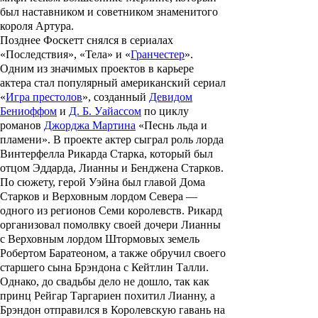
был наставником и советником знаменитого
короля Артура.
Позднее Фоскетт снялся в сериалах
«
Последствия
», «
Тела
» и «
Гранчестер
».
Одним из значимых проектов в карьере
актера стал популярный американский сериал
«
Игра престолов
», созданный
Девидом
Бениоффом
и
Д. Б. Уайассом
по циклу
романов
Джорджа Мартина
«
Песнь льда и
пламени
». В проекте актер сыграл роль лорда
Винтерфелла Рикарда Старка, который был
отцом Эддарда, Лианны и Бенджена Старков.
По сюжету, герой Уэйна был главой Дома
Старков и Верховным лордом Севера —
одного из регионов Семи королевств. Рикард
организовал помолвку своей дочери Лианны
с Верховным лордом Штормовых земель
Робертом Баратеоном, а также обручил своего
старшего сына Брэндона с Кейтлин Талли.
Однако, до свадьбы дело не дошло, так как
принц Рейгар Таргариен похитил Лианну, а
Брэндон отправился в Королевскую гавань на