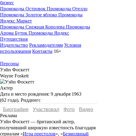
бизнес
Промокоды Островок
Промокоды Отелло
Промокоды Золотое яблоко
Промокоды
Яндекс Маркет
Промокоды Снежная Королева
Промокоды
Арома Бутик
Промокоды Яндекс
Путешествия
Издательство
Рекламодателям
Условия
использования
Контакты
16+
Персоны
Уэйн Фоскетт
Wayne Foskett
Актер
Дата и место рождения:
9 декабря 1963
(62 года), Риддингс
Биография
Участвовал
Фото
Видеo
Реклама
Уэйн Фоскетт
— британский актер,
получивший широкую известность благодаря
сериалам «
Игра престолов
», «
Безмолвный