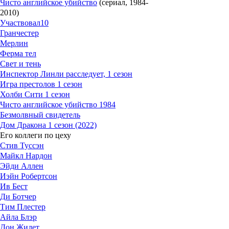
Чисто английское убийство
(сериал, 1984-
2010)
Участвовал
10
Гранчестер
Мерлин
Ферма тел
Свет и тень
Инспектор Линли расследует, 1 сезон
Игра престолов 1 сезон
Холби Сити 1 сезон
Чисто английское убийство 1984
Безмолвный свидетель
Дом Дракона 1 сезон (2022)
Его коллеги по цеху
Стив Туссэн
Майкл Нардон
Эйди Аллен
Иэйн Робертсон
Ив Бест
Ди Ботчер
Тим Плестер
Айла Блэр
Дон Жилет