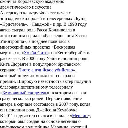
окончил Королевскую академию
драматического искусства.
Актерскую карьеру Фоскетт начал с
эпизодических ролей в телесериалах «
Бун
»,
«
Кристабель
», «
Лавджой
» и др. В 1998 году
актер сыграл роль Расса Холливелла в
детективном сериале «
Расследования Хэтти
Уэйнтроппа
», а позднее появился в
многосерийных проектах «
Воскрешая
мертвых
», «
Холби Сити
» и «
Кентерберийские
рассказы
». В 2006 году Уэйн исполнил роль
Кита Дюранте в популярном британском
сериале «
Чисто английское убийство
»,
который получил множество наград и
премий. Широкую известность актер получил
благодаря детективному телесериалу
«
Безмолвный свидетель
», в котором сыграл
сразу несколько ролей. Первое появление
актера в сериале состоялось в 2007 году, когда
он исполнил роль Джейсона Коулбрука.
В 2011 году актер снялся в сериале «
Мерлин
»,
который был создан на основе легенды о
мифическом волшебнике Мерлине, который