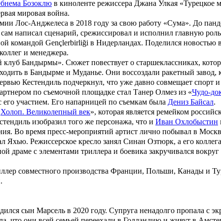
бнема Бозоклю
в киноленте режиссера
Джана Улкая
«
Турецкое 
ервая мировая война.
ии Лос-Анджелеса в 2018 году за свою работу «
Сума
». До пан
Он сам написал сценарий, срежиссировал и исполнил главную роль
й командой Gençlerbirliği в Нидерландах. Поделился новостью в
 коллег и менеджера.
й клуб Бандырмы
». Сюжет повествует о старшеклассниках, которы
оходить в Бандырме и Муданье. Они воссоздали ракетный завод, к
ервью Кестендиль подчеркнул, что уже давно совмещает спорт и
партнером по съемочной площадке стал
Танер Олмез
из «
Чудо-до
с его участием. Его напарницей по съемкам была
Дениз Байсал
.
«
Холоп. Великолепный век
», которая является ремейком российс
естендиль изобразил того же персонажа, что и
Иван Охлобыстин
ия. Во время пресс-мероприятий артист лично побывал в Москв
рал Яхью. Режиссерское кресло занял
Синан Озтюрк
, а его колл
ой драме с элементами триллера и боевика закручивался вокруг
риллер совместного производства Франции, Польши, Канады и Тур
.
одился сын Марсель в 2020 году. Супруга ненадолго пропала с эк
а, что они всей семьей переехали в Голландию и живут в Амсте