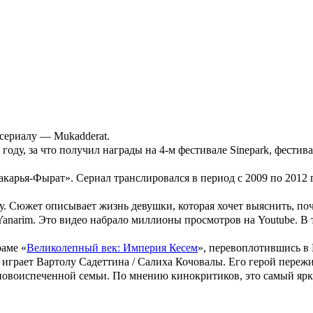
«История его служанки» Милана Бру успела сняться в нескольк
-западе Анатолии. Его дядя — актер
Бюлент Сакрак
. Окончил ср
завшись от своей мечты стать футболистом.
изящных искусств им. Мимара Синана. Начал карьеру в театре 
лера в 4-м сезоне «
Долины волков
». Дебютировал в большом ки
 сериалу —
Mukadderat
.
0 году, за что получил награды на 4-м фестивале Sinepark, фес
акарья-Фырат
». Сериал транслировался в период с 2009 по 2012 
ду. Сюжет описывает жизнь девушки, которая хочет выяснить, поч
Yanarim
. Это видео набрало миллионы просмотров на Youtube. В
раме «
Великолепный век: Империя Кесем
», перевоплотившись в
 играет Вартолу Садеттина / Салиха Кочовалы. Его герой пережи
и новоиспеченной семьи. По мнению кинокритиков, это самый ярк