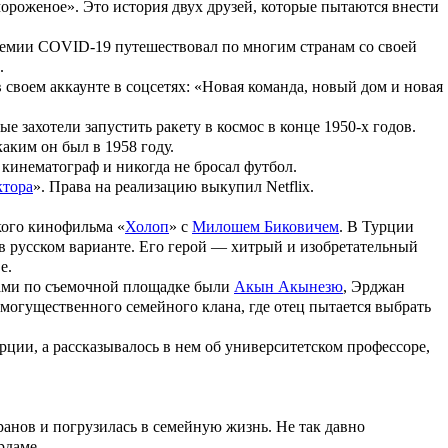
мороженое
». Это история двух друзей, которые пытаются внести
демии COVID-19 путешествовал по многим странам со своей
.
 своем аккаунте в соцсетях: «Новая команда, новый дом и новая
е захотели запустить ракету в космос в конце 1950-х годов.
аким он был в 1958 году.
 кинематограф и никогда не бросал футбол.
ктора
». Права на реализацию выкупил Netflix.
кого кинофильма «
Холоп
» с
Милошем Биковичем
. В Турции
в русском варианте. Его герой — хитрый и изобретательный
е.
егами по съемочной площадке были
Акын Акынезю
,
Эрджан
 могущественного семейного клана, где отец пытается выбрать
ции, а рассказывалось в нем об университетском профессоре,
ранов и погрузилась в семейную жизнь. Не так давно
рдаме.