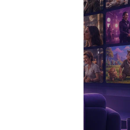
да
#
Музыка
#
Мультфильм
#
Ностальгия
#
Питомцы
#
Шоу
#
артисты
#
болезнь
#
брак
#
звезды
#
лайфстайл
#
новость