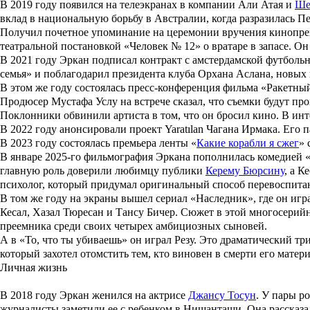
В 2019 году появился на телеэкранах в компании
Али Атая
и
Ше
вклад в национальную борьбу в Австралии, когда разразилась П
Получил почетное упоминание на церемонии вручения кинопрем
театральной постановкой «
Человек № 12
» о вратаре в запасе. 
В 2021 году Эркан подписал контракт с амстердамской футбольно
семья» и поблагодарил президента клуба
Орхана Аслана
, новых
В этом же году состоялась пресс-конференция фильма «
Ракетны
Продюсер
Мустафа Услу
на встрече сказал, что съемки будут пр
Поклонники обвинили артиста в том, что он бросил кино. В инт
В 2022 году анонсировали проект
Yaratılan
Чагана Ирмака
. Его 
В 2023 году состоялась премьера ленты «
Какие корабли я сжег
» 
В январе 2025-го фильмография Эркана пополнилась комедией 
главную роль доверили любимцу публики
Керему Бюрсину
, а К
психолог, который придумал оригинальный способ перевоспитан
В том же году на экраны вышел сериал «
Наследник
», где он иг
Кесал
,
Хазал Тюресан
и
Тансу Бичер
. Сюжет в этой многосерийн
преемника среди своих четырех амбициозных сыновей.
А в «
То, что ты убиваешь
» он играл Резу. Это драматический т
который захотел отомстить тем, кто виновен в смерти его матери
Личная жизнь
В 2018 году Эркан женился на актрисе
Джансу Тосун
. У пары р
журналисты заметили ее с ребенком в Нишанташи. Она рассказал