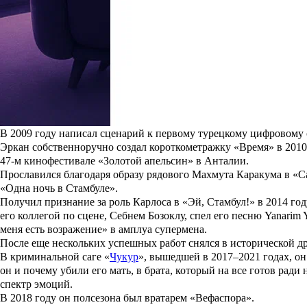
До «Истории его служанки»: 3 заметные роли Миланы Бру
До главной роли дворянки Анны в костюмированной мелодраме 
Читать полностью
Родился 16 января 1983 года в Бурсе, крупном городе на северо
команде «Бурсаспор». Решил изучать актерское мастерство, отка
Получил диплом Государственной консерватории Университета 
Карьера
Впервые появился на телевидении в 2005 году, где сыграл автоди
В 2009 году написал сценарий к первому турецкому цифровому
Эркан собственноручно создал короткометражку «
Время
» в 201
47-м кинофестивале «Золотой апельсин» в Анталии.
Прославился благодаря образу рядового Махмута Каракума в «
С
«
Одна ночь в Стамбуле
».
Получил признание за роль Карлоса в «
Эй, Стамбул!
» в 2014 го
его коллегой по сцене,
Себнем Бозоклу
, спел его песню
Yanarim 
меня есть возражение
» в амплуа супермена.
После еще нескольких успешных работ снялся в исторической д
В криминальной саге «
Чукур
», вышедшей в 2017–2021 годах, он
он и почему убили его мать, в брата, который на все готов рад
спектр эмоций.
В 2018 году он полсезона был вратарем «Вефаспора».