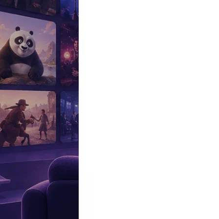
Эксклюзив
Реалити
Рецензии
#КАКВКИНО
Битва экстрасенсов
Фильмы
Сериалы
Шоу
Звезды
Премьеры
Лайфстайл
Интересное
#
Быт
#
Деньги
#
Дети
#
Дом
#
Еда
#
Здоровье
#
Знаменитости
#
Инт
#
Путешествия
#
Российские звезды
#
Российский сериал
#
Семья
#
отношения
#
реалити
#
роман
#
съемка
#
съемки
#
тв
#
шоу-бизнес
Промокоды Островок
Промокоды Отелло
Промокоды Золотое я
Промокоды Снежная Королева
Промокоды Арома Бутик
Промок
Издательство
Рекламодателям
Условия использования
Контакты
Персоны
Эркан Колчак Кестендиль
Erkan Kolçak Köstendil
Актер
Место рождения:
, Бурса, Турция
Семейное положение:
Джансу Тосун
(в браке, 1 ребёнок)
Биография
Участвовал
Фото
Видеo
Реклама
Эркан Колчак Кестендиль
— турецкий актер, сценарист и режис
Биография