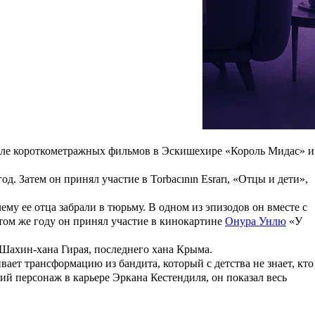
их проектах разных жанров.
еднюю школу Ататюрка. В школьные годы играл в футбольной
Тунджая Озинеля.
но в «
Боли осени
» в 2008 году.
тивале короткометражных фильмов в Эскишехире «Король Мидас» и
год. Затем он принял участие в
Torbacının Esrarı
, «
Отцы и дети
»,
ему ее отца забрали в тюрьму. В одном из эпизодов он вместе с
 том же году он принял участие в кинокартине
Онура Унлю
«
У
 Шахин-хана Гирая, последнего хана Крыма.
вает трансформацию из бандита, который с детства не знает, кто
ий персонаж в карьере Эркана Кестендиля, он показал весь