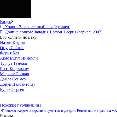
Видео
8
Холоп. Великолепный век (трейлер)
Долина волков: Западня 1 сезон 1 серия (сериал, 2007)
Его коллеги по цеху
Назми Кырык
Онур Сайлак
Ферит Кая
Арас Булут Ийнемли
Тургут Тунчалп
Рыза Коджаоглу
Маджит Сонкан
Дамла Сонмез
Дорук Налбантоглу
Бурак Серген
Похожие публикации
1
Фильмы
Керем Бюрсин стучится в двери. Рецензия на фильм «
Реклама