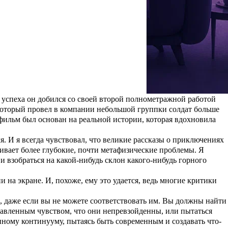
не талантом, а весьма своеобразным поведением.
 актер Клемана Арари, поэтому он с детства знал, что свяжет
 dans la rue) 2005 года, «
Рука на пасти
» (La main sur la gueule) 2007
аля Клермон-Феррани, на котором в 2008 году стал обладателем
а драмы «
Черный алмаз
» о разрушающей силе мести. За картину
 успеха он добился со своей второй полнометражной работой
 который провел в компании небольшой группки солдат больше
 фильм был основан на реальной истории, которая вдохновила
я. И я всегда чувствовал, что великие рассказы о приключениях
агивает более глубокие, почти метафизические проблемы. Я
 и взобраться на какой-нибудь склон какого-нибудь горного
 на экране. И, похоже, ему это удается, ведь многие критики
й, даже если вы не можете соответствовать им. Вы должны найти
давленным чувством, что они непревзойденны, или пытаться
ному континууму, пытаясь быть современным и создавать что-