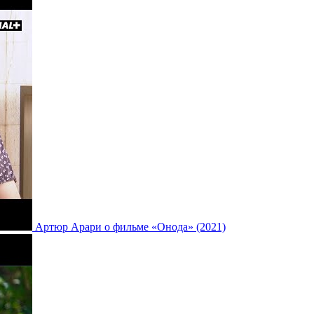
Артюр Арари о фильме «Онода» (2021)