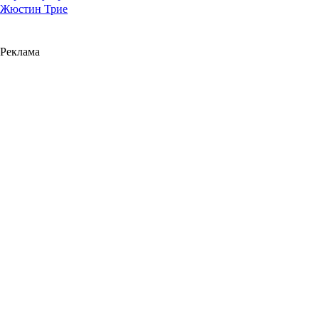
Жюстин Трие
Реклама