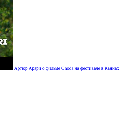
Артюр Арари о фильме Onoda на фестивале в Каннах