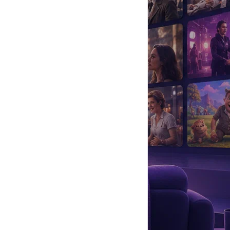
да
#
Музыка
#
Мультфильм
#
Ностальгия
#
Питомцы
#
Шоу
#
артисты
#
болезнь
#
брак
#
звезды
#
лайфстайл
#
новость
настоящее испытание. Когда актеры проводят вместе по