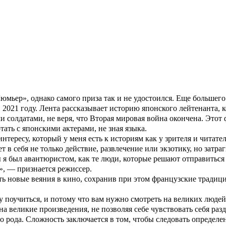
 атмосферу. Некоторые кинозвезды запомнились коллегам вовсе 
 свет в творческой семье, его дедом был известный французский
 отделение кинематографии в университет.
 оператором, а Люка — художником.
Всего Арири снял три таких картины: «
Дни на улице
» (Des jours
й режиссер сразу же стал участником международного кинофестив
крепив его наградой за специальный приз упоминания в прессе.
как критиков, так и зрителей. В 2017 году состоялась премьер
ьер», однако самого приза так и не удостоился. Еще большего
 2021 году. Лента рассказывает историю японского лейтенанта,
и солдатами, не веря, что Вторая мировая война окончена. Этот
ать с японскими актерами, не зная языка.
тересу, который у меня есть к историям как у зрителя и читател
т в себя не только действие, развлечение или экзотику, но затр
бы я был авантюристом, как те люди, которые решают отправиться
е», — признается режиссер.
ь новые веяния в кино, сохранив при этом французские традиции
му поучиться, и потому что вам нужно смотреть на великих люде
 великие произведения, не позволяя себе чувствовать себя раз
рода. Сложность заключается в том, чтобы следовать определен