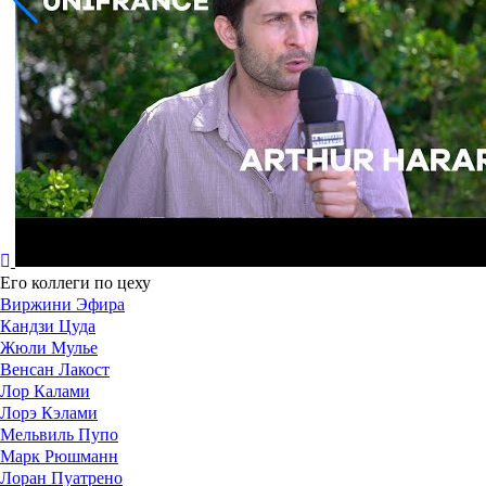
Его коллеги по цеху
Виржини Эфира
Кандзи Цуда
Жюли Мулье
Венсан Лакост
Лор Калами
Лорэ Кэлами
Мельвиль Пупо
Марк Рюшманн
Лоран Пуатрено