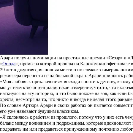
несколько месяцев, даже мелкие странности способны испортить
Читать полностью
Артур Арари
родился в Париже в 1981 году. Мальчик появился на
свою жизнь с кино. Затем он сразу же после школы поступил на
Братья Артюра также заняты в сфере кино. Том Арари трудится
Его путь в большое кино начался с короткометражных фильмов. 
года и «
Затраченные усилия
» (Peine perdue) 2013 года. Молодо
награды как лучший режиссер, а в 2014 году повторил успех, за
Дебют Арири в полнометражном кино сразу же привлек внимание 
Арари получил номинации на престижные премии «Сезар» и «Люм
«
Онода
», премьера которой прошла на Канском кинофестивале в
29 лет в джунглях, выполняя миссию по слежке за американским
режиссера перенести ее на большой экран. Арари пришлось работ
«Моя любовь к приключениям восходит почти к детству, к тому ин
могут иметь экзистенциалистское измерение, что-то, что включае
наткнулся на эту историю, и это было похоже на зов, как если 
хребта, несмотря на то, что никто никогда не делал этого раньш
По словам Артюра Арари в своих работах он пытается совместит
его уже называют будущим классиком.
«Я склоняюсь к работам из прошлого, потому что у них есть че
баланс между волнением и подражанием, которые вдохновляют на
подражать им или предаваться принужденному почтению любого 