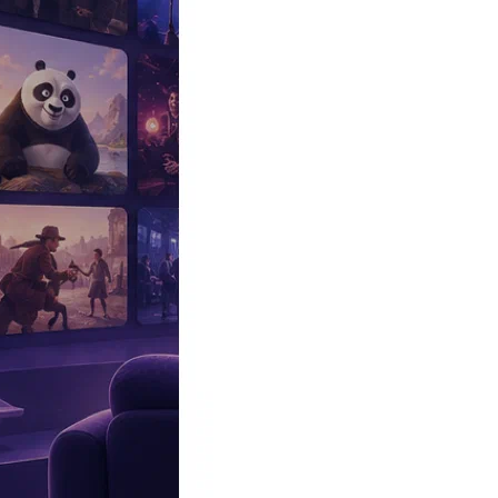
Эксклюзив
Реалити
Рецензии
#КАКВКИНО
Битва экстрасенсов
Фильмы
Сериалы
Шоу
Звезды
Премьеры
Лайфстайл
Интересное
#
Быт
#
Деньги
#
Дети
#
Дом
#
Еда
#
Здоровье
#
Знаменитости
#
Инт
#
Путешествия
#
Российские звезды
#
Российский сериал
#
Семья
#
отношения
#
реалити
#
роман
#
съемка
#
съемки
#
тв
#
шоу-бизнес
Промокоды Островок
Промокоды Отелло
Промокоды Золотое я
Промокоды Снежная Королева
Промокоды Арома Бутик
Промок
Издательство
Рекламодателям
Условия использования
Контакты
Персоны
Артюр Арари
Arthur Harari
Режиссер, Актер
Биография
Участвовал
Фото
Видеo
Реклама
Артюр Арари
(Arthur Harari) — французский режиссер, сценарис
Биография и творческий путь
Отказ от душа, грязные волосы и тонны жвачки: мерзкие привыч
За яркими ролями и красными дорожками нередко скрываются п