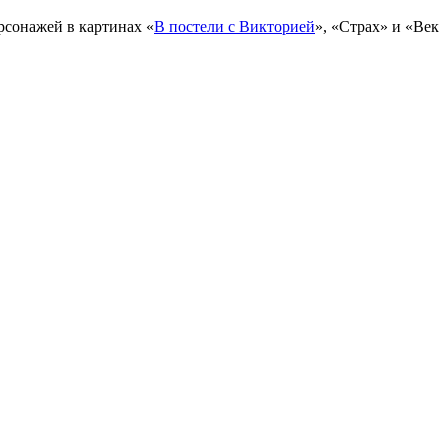
рсонажей в картинах «
В постели с Викторией
», «
Страх
» и «
Век