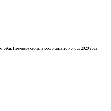
ки Брэда Питта, Паттинсона и других звезд на съемках
ривычки, которые превращают работу на съемочной площадке в 
 атмосферу. Некоторые кинозвезды запомнились коллегам вовсе 
одина»
, повествующей о жизни одной семьи на фоне историческ
на
Netflix
«Любовь 101»
, в котором школьники пытаются найти 
ую роль, стала восьмисерийная драма
«Мы встретились в Стамбу
нно пересекаются. Актер сыграл Ясина, брата Мерьем (
Ойкю К
т себя. Премьера сериала состоялась 20 ноября 2020 года.