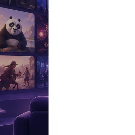
Эксклюзив
Реалити
Рецензии
#КАКВКИНО
Битва экстрасенсов
Фильмы
Сериалы
Шоу
Звезды
Премьеры
Лайфстайл
Интересное
#
Быт
#
Деньги
#
Дети
#
Дом
#
Еда
#
Здоровье
#
Знаменитости
#
Инт
#
Путешествия
#
Российские звезды
#
Российский сериал
#
Семья
#
отношения
#
реалити
#
роман
#
съемка
#
съемки
#
тв
#
шоу-бизнес
Промокоды Островок
Промокоды Отелло
Промокоды Золотое я
Промокоды Снежная Королева
Промокоды Арома Бутик
Промок
Издательство
Рекламодателям
Условия использования
Контакты
Персоны
Фатих Артман
Fatih Artman
Актер
Дата и место рождения:
13 февраля 1988 (38 лет)
Рост:
191 см
Биография
Участвовал
Фото
Видеo
Реклама
Фатих Артман
– турецкий актер театра и кино.
Биография