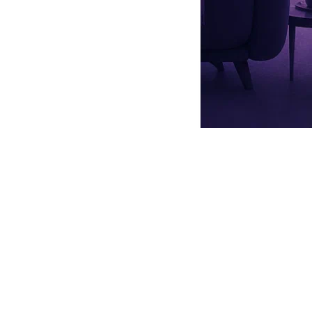
настоящее испытание. Когда актеры проводят вместе по
не талантом, а весьма своеобразным поведением.
их событий, связанных с войной за независимость Турции. В
мужчину для своей обожаемой учительницы Бурджу.
ле»
. Картина режиссера Беркуна Ойя рассказывает о жизни
араель
), замкнутого религиозного мужчину, который