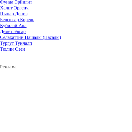
Фунда Эрйигит
Халит Эргенч
Пынар Дениз
Бергюзар Корель
Кубилай Ака
Демет Эвгар
Селахаттин Пашалы (Пасалы)
Тургут Тунчалп
Тюлин Озен
Реклама