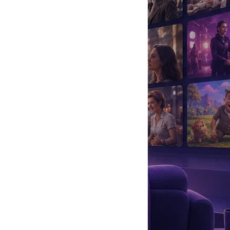
да
#
Музыка
#
Мультфильм
#
Ностальгия
#
Питомцы
#
Шоу
#
артисты
#
болезнь
#
брак
#
звезды
#
лайфстайл
#
новость