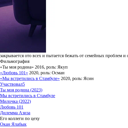
Отказ от душа, грязные волосы и тонны жвачки: мерзкие привыч
За яркими ролями и красными дорожками нередко скрываются п
несколько месяцев, даже мелкие странности способны испортить
Читать полностью
Родился в 1988 году в турецком городе Анкара.
В 2016 году актер получил роль в исторической ленте
«Ты моя р
2020 году он снялся в мелодраматическом молодежном сериале 
Еще одним проектом на
Netflix
, в котором Артман сыграл главн
восьми непохожих людей, жизни которых в один момент неожида
закрывается ото всех и пытается бежать от семейных проблем и о
Фильмография
«Ты моя родина»
2016, роль: Якуп
«Любовь 101»
2020, роль: Осман
«Мы встретились в Стамбуле»
2020, роль: Ясин
Участвовал
5
Ты моя родина (2023)
Мы встретились в Стамбуле
Милочка (2022)
Любовь 101
Дилемма Азиза
Его коллеги по цеху
Окан Ялабык