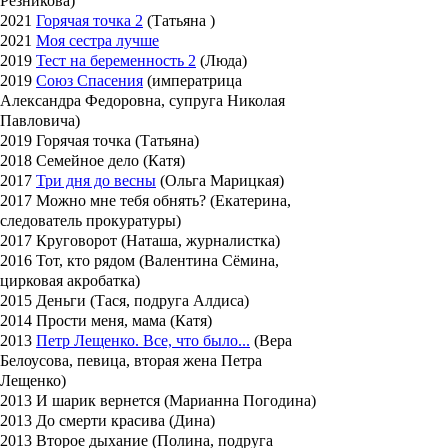
Резникова)
2021
Горячая точка 2
(Татьяна )
2021
Моя сестра лучше
2019
Тест на беременность 2
(Люда)
2019
Союз Спасения
(императрица
Александра Федоровна, супруга Николая
Павловича)
2019 Горячая точка (Татьяна)
2018 Семейное дело (Катя)
2017
Три дня до весны
(Ольга Марицкая)
2017 Можно мне тебя обнять? (Екатерина,
следователь прокуратуры)
2017 Круговорот (Наташа, журналистка)
2016 Тот, кто рядом (Валентина Сёмина,
цирковая акробатка)
2015 Деньги (Тася, подруга Алдиса)
2014 Прости меня, мама (Катя)
2013
Петр Лещенко. Все, что было...
(Вера
Белоусова, певица, вторая жена Петра
Лещенко)
2013 И шарик вернется (Марианна Погодина)
2013 До смерти красива (Дина)
2013 Второе дыхание (Полина, подруга