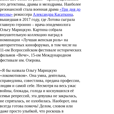
это детективы, драмы и мелодрамы. Наиболее
резонансной стала военная драма
«Три дня до
весны»
режиссера
Александра Касаткина
,
вышедшая в 2017 году, где Лотова сыграла
главную героиню – врача-эпидемиолога
Ольгу Марицкую. Картина собрала
внушительную коллекцию наград в
номинации
«Лучшая женская роль»
на
авторитетных кинофорумах, в том числе на
11-ом Всероссийском фестивале исторических
фильмов «Вече», 15-ом Международном
фестивале им. Озерова
.
«Я бы назвала Ольгу Марицкую
«локомотивом». Она умна, деятельна,
справедлива, совестлива, предана профессии,
людям и самой себе. Несмотря на весь ужас
войны, блокады, голода и коснувшихся её
семьи репрессий, эта девушка не закрылась,
не спряталась, не озлобилась. Наоборот, она
всегда готова помочь! Делом, словом или
даже просто улыбкой, что роскошь в