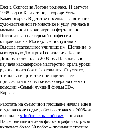
Елена Сергеевна Лотова
родилась 11 августа
1988 года в Казахстане, в городе Усть-
Каменогорск. В детстве посещала занятия по
художественной гимнастике и ушу, училась в
музыкальной школе игре на фортепиано.
Постигать азы актерской профессии
отправилась в Москву, где поступила в
Высшее театральное училище им. Щепкина, в
мастерскую
Дмитрия Георгиевича Кознова
.
Диплом получила в 2009-ом. Параллельно
изучала каскадерское мастерство, брала уроки
рукопашного боя и фехтования. Спустя годы
эти навыки артистке пригодились: ее
пригласили в качестве каскадера на съемки
комедии «
Самый лучший фильм 3D»
.
Карьера
Работать на съемочной площадке начала еще в
студенческие годы: дебют состоялся в 2006-ом
в сериале
«Любовь как любовь»
, в эпизоде.
На сегодняшний день фильмография актрисы
включает более 30 работ – преимущественно