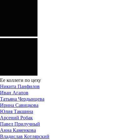
Ее коллеги по цеху
Никита Панфилов
Иван Агапов
Татьяна Чердынцева
Ирина Савицкова
Юлия Такшина
Арсений Робак
Павел Прилучный
Анна Каменкова
Владислав Котлярский