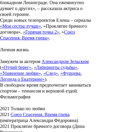
блокадном Ленинграде. Она ежеминутно
думает о других», – рассказала актриса о
своей героине.
Среди новых телепроектов Елены – сериалы
«Моя сестра лучше»
, «Проклятие брачного
договора»,
«Горячая точка 2»
, «
Союз
Спасения. Время гнева»
.
Личная жизнь
Замужем за актером
Александром Зельским
(
«Отчий берег»
,
«Лабиринты судьбы»
,
«Уравнение любви»
,
«След»
,
«Фурцева.
Легенда о Екатерине»
).
В свободное время предпочитает заниматься
спортом – теннисом и верховой ездой.
Фильмография
2021 Только по любви
2021
Союз Спасения. Время гнева
(императрица Александра Фёдоровна)
2021 Проклятие брачного договора (Дина