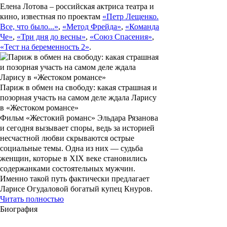
Елена Лотова
– российская актриса театра и
кино, известная по проектам
«Петр Лещенко.
Все, что было...»
,
«Метод Фрейда»
,
«Команда
Че»
,
«Три дня до весны»
,
«Союз Спасения»
,
«Тест на беременность 2»
.
Париж в обмен на свободу: какая страшная и
позорная участь на самом деле ждала Ларису
в «Жестоком романсе»
Фильм «Жестокий романс» Эльдара Рязанова
и сегодня вызывает споры, ведь за историей
несчастной любви скрываются острые
социальные темы. Одна из них — судьба
женщин, которые в XIX веке становились
содержанками состоятельных мужчин.
Именно такой путь фактически предлагает
Ларисе Огудаловой богатый купец Кнуров.
Читать полностью
Биография