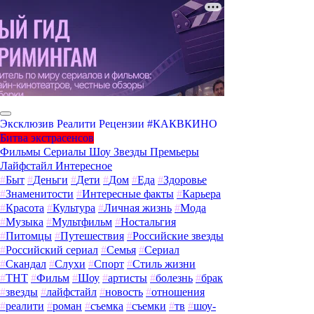
Эксклюзив
Реалити
Рецензии
#КАКВКИНО
Битва экстрасенсов
Фильмы
Сериалы
Шоу
Звезды
Премьеры
Лайфстайл
Интересное
#
Быт
#
Деньги
#
Дети
#
Дом
#
Еда
#
Здоровье
#
Знаменитости
#
Интересные факты
#
Карьера
#
Красота
#
Культура
#
Личная жизнь
#
Мода
#
Музыка
#
Мультфильм
#
Ностальгия
#
Питомцы
#
Путешествия
#
Российские звезды
#
Российский сериал
#
Семья
#
Сериал
#
Скандал
#
Слухи
#
Спорт
#
Стиль жизни
#
ТНТ
#
Фильм
#
Шоу
#
артисты
#
болезнь
#
брак
#
звезды
#
лайфстайл
#
новость
#
отношения
#
реалити
#
роман
#
съемка
#
съемки
#
тв
#
шоу-