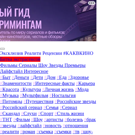
Эксклюзив
Реалити
Рецензии
#КАКВКИНО
Битва экстрасенсов
Фильмы
Сериалы
Шоу
Звезды
Премьеры
Лайфстайл
Интересное
#
Быт
#
Деньги
#
Дети
#
Дом
#
Еда
#
Здоровье
#
Знаменитости
#
Интересные факты
#
Карьера
#
Красота
#
Культура
#
Личная жизнь
#
Мода
#
Музыка
#
Мультфильм
#
Ностальгия
#
Питомцы
#
Путешествия
#
Российские звезды
#
Российский сериал
#
Семья
#
Сериал
#
Скандал
#
Слухи
#
Спорт
#
Стиль жизни
#
ТНТ
#
Фильм
#
Шоу
#
артисты
#
болезнь
#
брак
#
звезды
#
лайфстайл
#
новость
#
отношения
#
реалити
#
роман
#
съемка
#
съемки
#
тв
#
шоу-