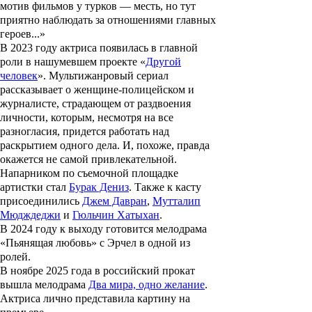
мотив фильмов у турков — месть, но тут
приятно наблюдать за отношениями главных
героев...»
В 2023 году актриса появилась в главной
роли в нашумевшем проекте «
Другой
человек
». Мультижанровый сериал
рассказывает о женщине-полицейском и
журналисте, страдающем от раздвоения
личности, которым, несмотря на все
разногласия, придется работать над
раскрытием одного дела. И, похоже, правда
окажется не самой привлекательной.
Напарником по съемочной площадке
артистки стал
Бурак Дениз
. Также к касту
присоединились
Джем Давран
,
Мутталип
Мюдждеджи
и
Гюльчин Хатыхан
.
В 2024 году к выходу готовится мелодрама
«
Пьянящая любовь
» с Эрчел в одной из
ролей.
В ноябре 2025 года в российский прокат
вышла мелодрама
Два мира, одно желание
.
Актриса лично представила картину на