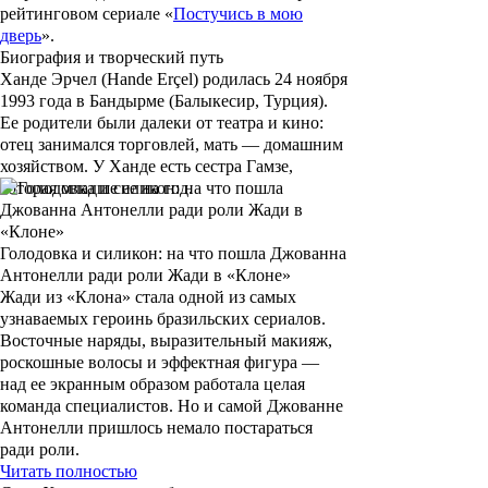
рейтинговом сериале «
Постучись в мою
дверь
».
Биография и творческий путь
Ханде
Эрчел
(
Hande Erçel
) родилась 24 ноября
1993 года в Бандырме (Балыкесир, Турция).
Ее родители были далеки от театра и кино:
отец занимался торговлей, мать — домашним
хозяйством. У Ханде есть сестра Гамзе,
которая младше ее на год.
Голодовка и силикон: на что пошла Джованна
Антонелли ради роли Жади в «Клоне»
Жади из «Клона» стала одной из самых
узнаваемых героинь бразильских сериалов.
Восточные наряды, выразительный макияж,
роскошные волосы и эффектная фигура —
над ее экранным образом работала целая
команда специалистов. Но и самой Джованне
Антонелли пришлось немало постараться
ради роли.
Читать полностью