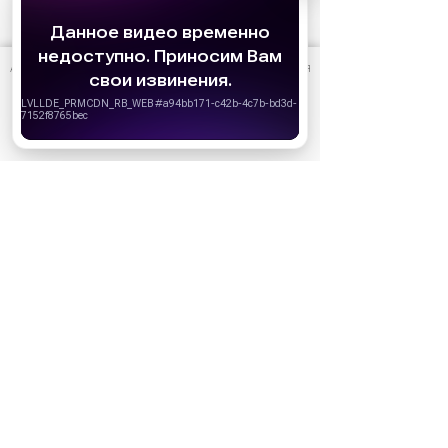
АО «Издательство СЕМЬ ДНЕЙ»
использует cookie
для
персонализации сервисов и удобства пользователей.
Вы можете запретить сохранение cookie в настройках
своего браузера.
Хорошо
10 июня
Кто есть кто в сериале «Золотое
дно»: актеры и их персонажи
Реклама