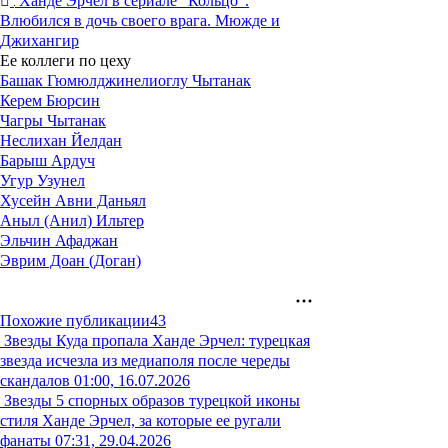
Ханде Эрчел в сериале "Кольцо".
Влюбился в дочь своего врага. Мюжде и
Джихангир
Ее коллеги по цеху
Башак Гюмюлджинелиоглу Чытанак
Керем Бюрсин
Чагры Чытанак
Неслихан Йелдан
Барыш Ардуч
Угур Узунел
Хусейн Авни Даньял
Аныл (Анил) Ильтер
Эльчин Афаджан
Эврим Доан (Доган)
Похожие публикации
43
Звезды
Куда пропала Ханде Эрчел: турецкая
звезда исчезла из медиаполя после череды
скандалов
01:00, 16.07.2026
Звезды
5 спорных образов турецкой иконы
стиля Ханде Эрчел, за которые ее ругали
фанаты
07:31, 29.04.2026