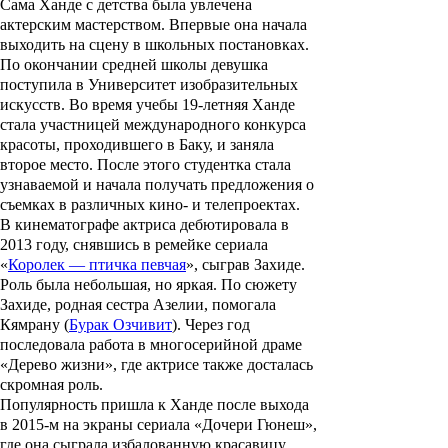
Сама Ханде с детства была увлечена
актерским мастерством. Впервые она начала
выходить на сцену в школьных постановках.
По окончании средней школы девушка
поступила в Университет изобразительных
искусств. Во время учебы 19-летняя Ханде
стала участницей международного конкурса
красоты, проходившего в Баку, и заняла
второе место. После этого студентка стала
узнаваемой и начала получать предложения о
съемках в различных кино- и телепроектах.
В кинематографе актриса дебютировала в
2013 году, снявшись в ремейке сериала
«
Королек — птичка певчая
», сыграв Захиде.
Роль была небольшая, но яркая. По сюжету
Захиде, родная сестра Азелии, помогала
Кямрану (
Бурак Озчивит
). Через год
последовала работа в многосерийной драме
«
Дерево жизни
», где актрисе также досталась
скромная роль.
Популярность пришла к Ханде после выхода
в 2015-м на экраны сериала «
Дочери Гюнеш
»,
где она сыграла избалованную красавицу