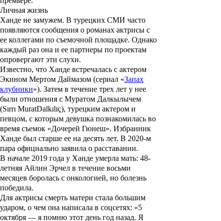
премьере.
Личная жизнь
Ханде не замужем. В турецких СМИ часто
появляются сообщения о романах актрисы с
ее коллегами по съемочной площадке. Однако
каждый раз она и ее партнеры по проектам
опровергают эти слухи.
Известно, что Ханде встречалась с актером
Экином Мертом Даймазом
(сериал «
Запах
клубники
»). Затем в течение трех лет у нее
были отношения с
Муратом Далкылычем
(
Sırrı
Murat
Dalkılıç
), турецким актером и
певцом, с которым девушка познакомилась во
время съемок «Дочерей Гюнеш». Избранник
Ханде был старше ее на десять лет. В 2020-м
пара официально заявила о расставании.
В начале 2019 года у Ханде умерла мать: 48-
летняя
Айлин Эрчел
в течение восьми
месяцев боролась с онкологией, но болезнь
победила.
Для актрисы смерть матери стала большим
ударом, о чем она написала в соцсетях: «5
октября — я помню этот день год назад. Я