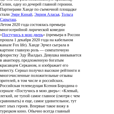
Селин, одну из дочерей главной героини.
Партнерами Ханде по съемочной площадке
стали
Эмре Кинай
,
Эврим Аласья
,
Тольга
Сарыташ
.
Летом 2020 года состоялась премьера
многосерийной лирической комедии
«
Постучись в мою дверь
» (премьера в России
прошла 1 декабря 2020 года на кабельном
канале Fox life). Ханде Эрчел сыграла в
картине главную роль — симпатичную
флористку Эду Йылдыз. Девушка ввязывается
в авантюру, предложенную богатым
красавцем Серканом, и изображает его
невесту. Сериал получил высокие рейтинги и
многочисленные положительные отзывы
зрителей, в том числе и российских.
Российская телеведущая Ксения Бородина о
сериале «Постучись в мою дверь»: «Клевый,
легкий, не тупой самое главное (смотря с чем
сравнивать) и еще, самое удивительное, тут
нет злых героев. Впервые такое вижу в
турецком кино. Обычно всегда главный