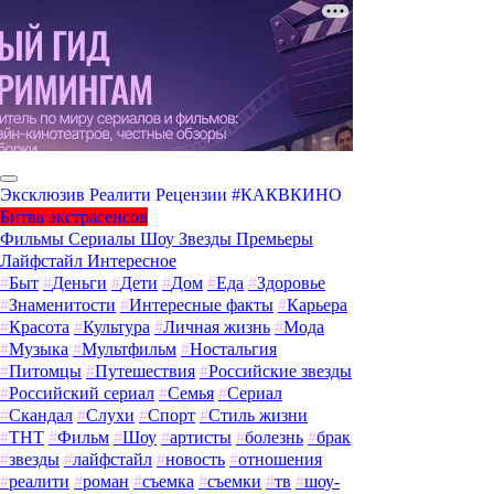
Эксклюзив
Реалити
Рецензии
#КАКВКИНО
Битва экстрасенсов
Фильмы
Сериалы
Шоу
Звезды
Премьеры
Лайфстайл
Интересное
#
Быт
#
Деньги
#
Дети
#
Дом
#
Еда
#
Здоровье
#
Знаменитости
#
Интересные факты
#
Карьера
#
Красота
#
Культура
#
Личная жизнь
#
Мода
#
Музыка
#
Мультфильм
#
Ностальгия
#
Питомцы
#
Путешествия
#
Российские звезды
#
Российский сериал
#
Семья
#
Сериал
#
Скандал
#
Слухи
#
Спорт
#
Стиль жизни
#
ТНТ
#
Фильм
#
Шоу
#
артисты
#
болезнь
#
брак
#
звезды
#
лайфстайл
#
новость
#
отношения
#
реалити
#
роман
#
съемка
#
съемки
#
тв
#
шоу-