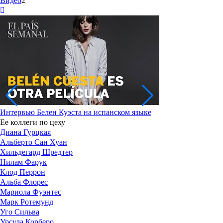
Видео
2
Интервью Белен Куэста на испанском языке
Ее коллеги по цеху
Диана Гурцкая
Альберто Сан Хуан
Хильдегард Шредтер
Нилам Фарук
Клод Перрон
Альба Флорес
Мариола Фуэнтес
Марк Ротемунд
Уго Сильва
Урсула Корберо