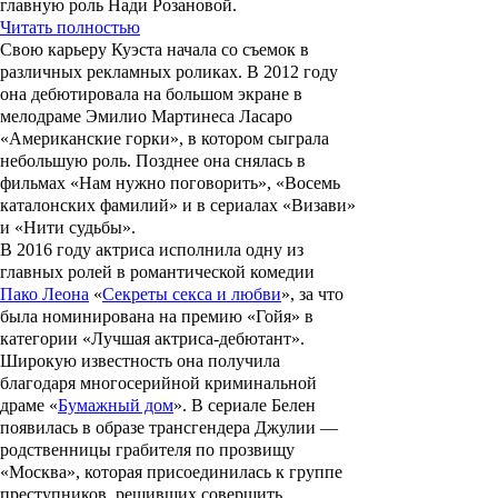
главную роль Нади Розановой.
Читать полностью
Свою карьеру Куэста начала со съемок в
различных рекламных роликах. В 2012 году
она дебютировала на большом экране в
мелодраме
Эмилио Мартинеса Ласаро
«
Американские горки
», в котором сыграла
небольшую роль. Позднее она снялась в
фильмах «
Нам нужно поговорить
», «
Восемь
каталонских фамилий
» и в сериалах «Визави»
и «
Нити судьбы
».
В 2016 году актриса исполнила одну из
главных ролей в романтической комедии
Пако Леона
«
Секреты секса и любви
», за что
была номинирована на премию «
Гойя
» в
категории «Лучшая актриса-дебютант».
Широкую известность она получила
благодаря многосерийной криминальной
драме «
Бумажный дом
». В сериале Белен
появилась в образе трансгендера
Джулии
—
родственницы грабителя по прозвищу
«Москва», которая присоединилась к группе
преступников, решивших совершить