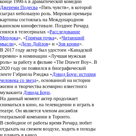
конце 1990-х в драматической комедии
Джереми Подесва
«
Пять чувств
», в которой
сыграл небольшую роль. Мировая премьера
картины состоялась на Международном
каннском кинофестивале. Позднее Ричард
снялся в телесериалах «
Расследование
Мердока
», «
Горячая точка
», «
Читающий
мысли
», «
Дело Дойлов
» и «
Зов крови
».
В 2017 году актер был удостоен «
Канадской
премии
» в номинации «Лучшая мужская
роль» за работу в фильме «
The Drawer Boy
». В
2020 году он появился в биографической
ленте
Гэбриела Рэнджа
«
Дэвид Боуи: история
человека со звезд
», основанной на истории
жизни и творчества всемирно известного
музыканта
Дэвида Боуи
.
На данный момент актер продолжает
сниматься в кино, на телевидении и играть в
театре. Он является членом ансамбля
театральной компании в Торонто.
В свободное от работы время Ричард любит
отдыхать на свежем воздухе, ходить в походы
и плавать в каноэ.