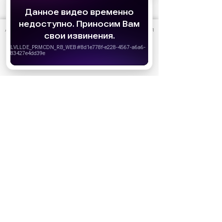
АО «Издательство СЕМЬ ДНЕЙ»
использует cookie
для
персонализации сервисов и удобства пользователей.
Вы можете запретить сохранение cookie в настройках
своего браузера.
Хорошо
Ожидаемые премьеры
Голодные игры: Рассвет Жатвы (2026)
19.11.2026
Последний богатырь. Колобок (2026)
13.08.2026
Битва моторов (2026)
08.10.2026
Волшебник Изумрудного города. Великий и
ужасный (2027)
01.01.2027