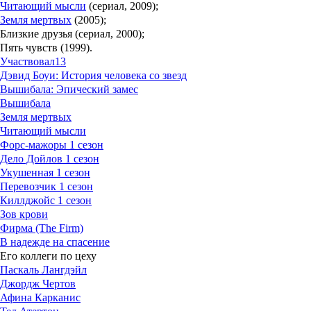
Читающий мысли
(сериал, 2009);
Земля мертвых
(2005);
Близкие друзья (сериал, 2000);
Пять чувств (1999).
Участвовал
13
Дэвид Боуи: История человека со звезд
Вышибала: Эпический замес
Вышибала
Земля мертвых
Читающий мысли
Форс-мажоры 1 сезон
Дело Дойлов 1 сезон
Укушенная 1 сезон
Перевозчик 1 сезон
Киллджойс 1 сезон
Зов крови
Фирма (The Firm)
В надежде на спасение
Его коллеги по цеху
Паскаль Лангдэйл
Джордж Чертов
Афина Карканис