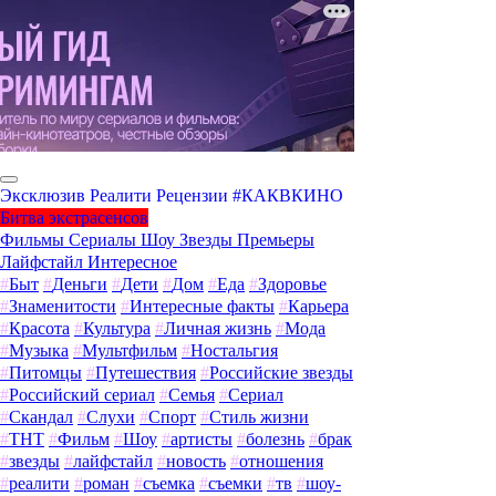
Эксклюзив
Реалити
Рецензии
#КАКВКИНО
Битва экстрасенсов
Фильмы
Сериалы
Шоу
Звезды
Премьеры
Лайфстайл
Интересное
#
Быт
#
Деньги
#
Дети
#
Дом
#
Еда
#
Здоровье
#
Знаменитости
#
Интересные факты
#
Карьера
#
Красота
#
Культура
#
Личная жизнь
#
Мода
#
Музыка
#
Мультфильм
#
Ностальгия
#
Питомцы
#
Путешествия
#
Российские звезды
#
Российский сериал
#
Семья
#
Сериал
#
Скандал
#
Слухи
#
Спорт
#
Стиль жизни
#
ТНТ
#
Фильм
#
Шоу
#
артисты
#
болезнь
#
брак
#
звезды
#
лайфстайл
#
новость
#
отношения
#
реалити
#
роман
#
съемка
#
съемки
#
тв
#
шоу-