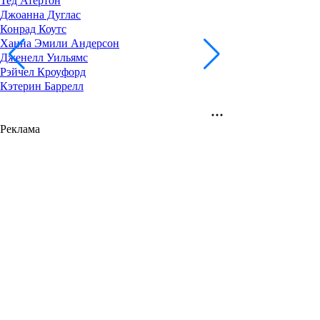
Тед Атертон
Джоанна Дуглас
Конрад Коутс
Ханна Эмили Андерсон
Дженелл Уильямс
Рэйчел Кроуфорд
Кэтерин Баррелл
Реклама