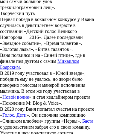
мой самый большой улов —
трехкилограммовый лещ».
Творческий путь
Первая победа в вокальном конкурсе у Ивана
случилась в девятилетнем возрасте в
состязании «Детский голос Великого
Новгорода — 2016». Далее последовали
«Звездное событие», «Время талантов»,
«Золотая ладья», «Битва талантов».
Ваня появился и на «Синей птице», где в
финале пел дуэтом с самим
Михаилом
Боярским
.
В 2019 году участвовал в «Юной звезде»,
победить ему не удалось, но жюри было
покорено голосом и манерой исполнения
мальчика. В этом же году участвовал в
«
Новой волне
» и стал хедлайнером проекта
«Поколение М: Blog & Voice».
В 2020 году Ваня попытал счастья на проекте
«
Голос. Дети
». Он исполнял композицию
«Слишком влюблен» группы «Нервы».
Баста
с удовольствием забрал его в свою команду.
Участие в шоу подстегнуло артиста