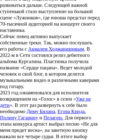
развиваться дальше. Следующей важной
ступенькой стало выступление на большой
сцене «Лужников», где юноша предстал перед
70-тысячной аудиторией на концерте своего
наставника.
Сейчас певец активно выпускает
собственные треки. Так, можно послушать
его работы с
Акмалем Ходжаниязовым
. В
2022-м в Сети состоялся релиз дебютного
альбома Кургалина. Пластинка получила
название «Сердце пацана». Ведет молодой
человек и свой блог, в котором делится
музыкальными видео и различными каверами
под гитару.
2023 год ознаменовался для исполнителя
возвращением на «Голос» в сезон «
Уже не
дети
». В этот раз развернуть к себе было
необходимо
Диму Билана
,
Егора Крида
,
Полину Гагарину
и
Пелагею.
Для первого
этапа конкурса артист выбрал песню «Не для
меня придет весна», на заветную кнопку
нажали все четыре судьи. В итоге выбор