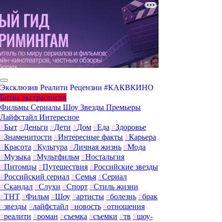
Эксклюзив
Реалити
Рецензии
#КАКВКИНО
Битва экстрасенсов
Фильмы
Сериалы
Шоу
Звезды
Премьеры
Лайфстайл
Интересное
#
Быт
#
Деньги
#
Дети
#
Дом
#
Еда
#
Здоровье
#
Знаменитости
#
Интересные факты
#
Карьера
#
Красота
#
Культура
#
Личная жизнь
#
Мода
#
Музыка
#
Мультфильм
#
Ностальгия
#
Питомцы
#
Путешествия
#
Российские звезды
#
Российский сериал
#
Семья
#
Сериал
#
Скандал
#
Слухи
#
Спорт
#
Стиль жизни
#
ТНТ
#
Фильм
#
Шоу
#
артисты
#
болезнь
#
брак
#
звезды
#
лайфстайл
#
новость
#
отношения
#
реалити
#
роман
#
съемка
#
съемки
#
тв
#
шоу-