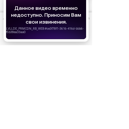
АО «Издательство СЕМЬ ДНЕЙ»
использует cookie
для
персонализации сервисов и удобства пользователей.
Вы можете запретить сохранение cookie в настройках
своего браузера.
Хорошо
10 июня
Кто есть кто в сериале «Золотое
дно»: актеры и их персонажи
Реклама