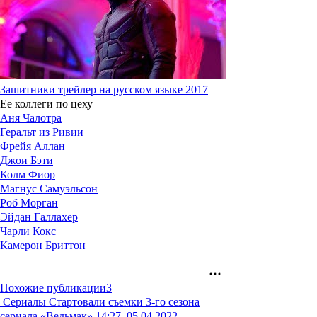
Зашитники трейлер на русском языке 2017
Ее коллеги по цеху
Аня Чалотра
Геральт из Ривии
Фрейя Аллан
Джои Бэти
Колм Фиор
Магнус Самуэльсон
Роб Морган
Эйдан Галлахер
Чарли Кокс
Камерон Бриттон
Похожие публикации
3
Сериалы
Стартовали съемки 3-го сезона
сериала «Ведьмак»
14:27, 05.04.2022