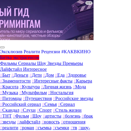
Эксклюзив
Реалити
Рецензии
#КАКВКИНО
Битва экстрасенсов
Фильмы
Сериалы
Шоу
Звезды
Премьеры
Лайфстайл
Интересное
#
Быт
#
Деньги
#
Дети
#
Дом
#
Еда
#
Здоровье
#
Знаменитости
#
Интересные факты
#
Карьера
#
Красота
#
Культура
#
Личная жизнь
#
Мода
#
Музыка
#
Мультфильм
#
Ностальгия
#
Питомцы
#
Путешествия
#
Российские звезды
#
Российский сериал
#
Семья
#
Сериал
#
Скандал
#
Слухи
#
Спорт
#
Стиль жизни
#
ТНТ
#
Фильм
#
Шоу
#
артисты
#
болезнь
#
брак
#
звезды
#
лайфстайл
#
новость
#
отношения
#
реалити
#
роман
#
съемка
#
съемки
#
тв
#
шоу-