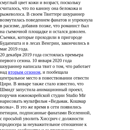
смуглый цвет кожи и возраст, поскольку
считалось, что по канону она белокожа и
рыжеволоса. В своем Твиттере шоураннер
возмутилась поведением фанатов и упрекнула
в расизме, добавив позже, что романист был
на съемочной площадке и остался доволен.
Съемки, которые проходили в пригороде
Будапешта и в лесах Венгрии, закончились в
мае 2019 года.
20 декабря 2019 года состоялась премьера
первого сезона. 10 января 2020 года
шоураннер написала твит о том, что работает
над
вторым сезоном
, и пообещала
центральное место в повествовании отвести
Цири. В январе также стало известно, что
Шмидт запустила анимационный проект,
поручив южнокорейской студии Studio Mir
нарисовать мультфильм «Ведьмак. Кошмар
волка». В это же время в сети появились
петиции, подписанные фанатами Вселенной,
с просьбой уволить Хиссрич с должности
продюсера за неуважительное отношение к