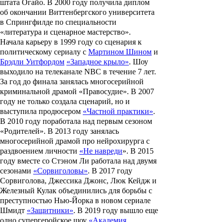
штата Огайо. В 2000 году получила диплом
об окончании Виттенбергского университета
в Спрингфилде по специальности
«литература и сценарное мастерство».
Начала карьеру в 1999 году со сценария к
политическому сериалу с
Мартином Шином
и
Брэдли Уитфордом
«Западное крыло»
. Шоу
выходило на телеканале NBC в течение 7 лет.
За год до финала занялась многосерийной
криминальной драмой «Правосудие». В 2007
году не только создала сценарий, но и
выступила продюсером
«Частной практики»
.
В 2010 году поработала над первым сезоном
«Родителей». В 2013 году занялась
многосерийной драмой про нейрохирурга с
раздвоением личности
«Не навреди
». В 2015
году вместе со Стэном Ли работала над двумя
сезонами
«Сорвиголовы»
. В 2017 году
Сорвиголова, Джессика Джонс, Люк Кейдж и
Железный Кулак объединились для борьбы с
преступностью Нью-Йорка в новом сериале
Шмидт
«Защитники»
. В 2019 году вышло еще
одно супергеройское шоу
«
Академия