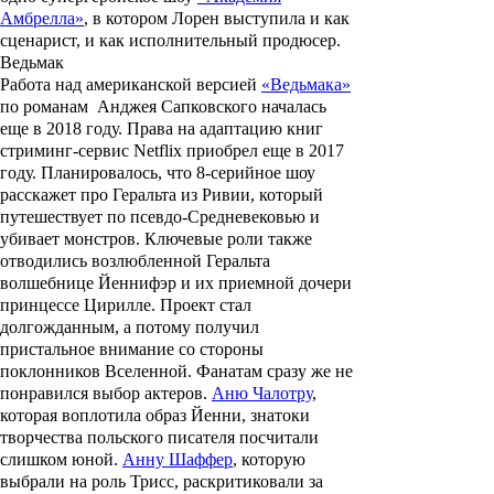
Амбрелла»
, в котором Лорен выступила и как
сценарист, и как исполнительный продюсер.
Ведьмак
Работа над американской версией
«Ведьмака»
по романам Анджея Сапковского началась
еще в 2018 году. Права на адаптацию книг
стриминг-сервис Netflix приобрел еще в 2017
году. Планировалось, что 8-серийное шоу
расскажет про Геральта из Ривии, который
путешествует по псевдо-Средневековью и
убивает монстров. Ключевые роли также
отводились возлюбленной Геральта
волшебнице Йеннифэр и их приемной дочери
принцессе Цирилле. Проект стал
долгожданным, а потому получил
пристальное внимание со стороны
поклонников Вселенной. Фанатам сразу же не
понравился выбор актеров.
Аню Чалотру
,
которая воплотила образ Йенни, знатоки
творчества польского писателя посчитали
слишком юной.
Анну Шаффер
, которую
выбрали на роль Трисс, раскритиковали за