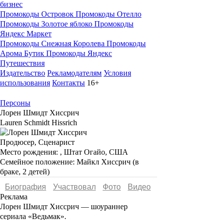
бизнес
Промокоды Островок
Промокоды Отелло
Промокоды Золотое яблоко
Промокоды
Яндекс Маркет
Промокоды Снежная Королева
Промокоды
Арома Бутик
Промокоды Яндекс
Путешествия
Издательство
Рекламодателям
Условия
использования
Контакты
16+
Персоны
Лорен Шмидт Хиссрич
Lauren Schmidt Hissrich
Продюсер, Сценарист
Место рождения:
, Штат Огайо, США
Семейное положение:
Майкл Хиссрич (в
браке, 2 детей)
Биография
Участвовал
Фото
Видеo
Реклама
Лорен Шмидт Хиссрич —
шоураннер
сериала «Ведьмак».